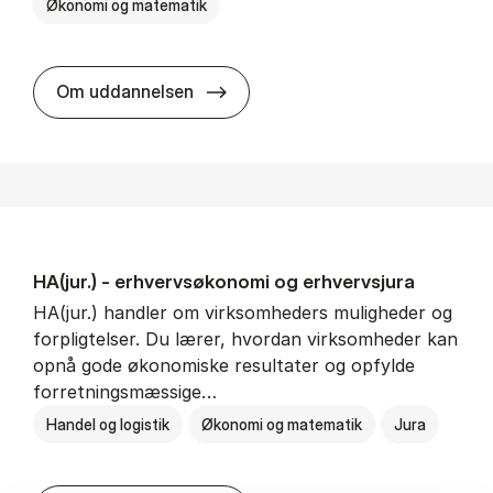
Økonomi og matematik
HA al­men erhvervs­økonomi
Om uddannelsen
HA(jur.) - erhvervs­økonomi og erhvervs­jura
HA(jur.) handler om virksomheders muligheder og
forpligtelser. Du lærer, hvordan virksomheder kan
opnå gode økonomiske resultater og opfylde
forretningsmæssige…
Handel og logistik
Økonomi og matematik
Jura