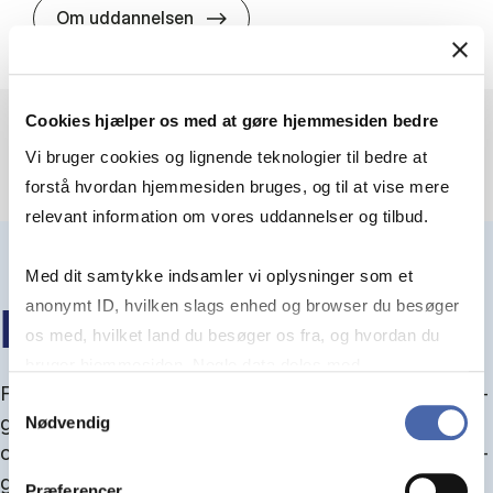
HA(jur.) - erhvervs­økonomi og er
Om uddannelsen
Cookies hjælper os med at gøre hjemmesiden bedre
Vi bruger cookies og lignende teknologier til bedre at
forstå hvordan hjemmesiden bruges, og til at vise mere
relevant information om vores uddannelser og tilbud.
Med dit samtykke indsamler vi oplysninger som et
anonymt ID, hvilken slags enhed og browser du besøger
IN­FO­MØ­DER OM OP­TA­GEL­SE
os med, hvilket land du besøger os fra, og hvordan du
bruger hjemmesiden. Nogle data deles med
Fra september kan du del­tage i in­fo­mø­der om op­ta­
tredjepartsværktøjer, som vi bruger til statistik og
Samtykkevalg
gel­se, hvor vi gu­i­der dig igen­nem an­søg­nings­pro­
Nødvendig
markedsføring. Du bestemmer selv - og kan altid trække
ces­sen, og for­tæl­ler om kvo­te 1 og 2, sprog- og ad­
dit samtykke tilbage via knappen nederst til højre.
gangs­krav, og hvordan du forbedrer dine chancer
Præferencer