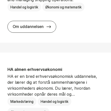
Handel og logistik
Økonomi og matematik
BSc in In­ter­na­tion­al Ship­ping a
Om uddannelsen
HA al­men erhvervs­økonomi
HA er en bred erhvervsøkonomisk uddannelse,
der lærer dig at forstå sammenhængene i
virksomheders økonomi. Du lærer, hvordan
virksomheder opnår deres mål og…
Markedsføring
Handel og logistik