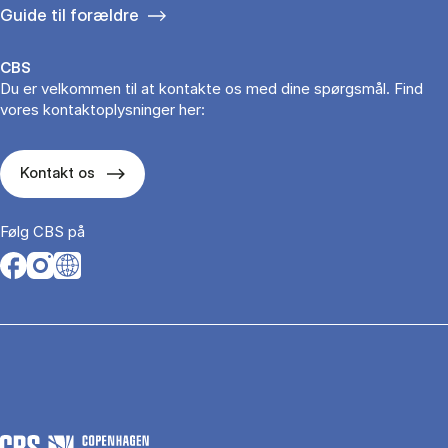
Guide til forældre
CBS
Du er velkommen til at kontakte os med dine spørgsmål. Find
vores kontaktoplysninger her:
Kontakt os
Følg CBS på
Opens in a new tab
Opens in a new tab
Opens in a new tab