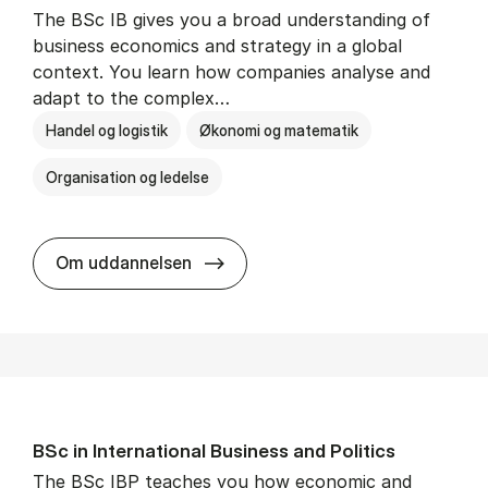
The BSc IB gives you a broad understanding of
business economics and strategy in a global
context. You learn how companies analyse and
adapt to the complex…
Handel og logistik
Økonomi og matematik
Organisation og ledelse
BSc in In­ter­na­tion­al Busi­ness
Om uddannelsen
BSc in In­ter­na­tion­al Busi­ness and Polit­ics
The BSc IBP teaches you how economic and