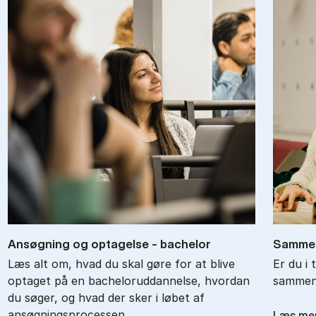
An­søg­ning og op­ta­gel­se - ba­chel­or
Sam­men
Læs alt om, hvad du skal gøre for at blive
Er du i 
optaget på en bacheloruddannelse, hvordan
sammenl
du søger, og hvad der sker i løbet af
ansøgningsprocessen.
Læs me