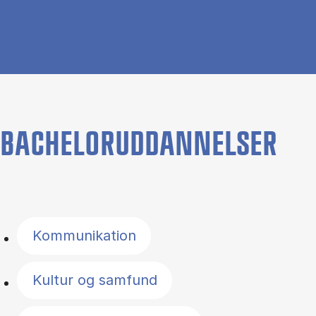
BACHELORUDDANNELSER
Filter by topics
Kommunikation
Kultur og samfund