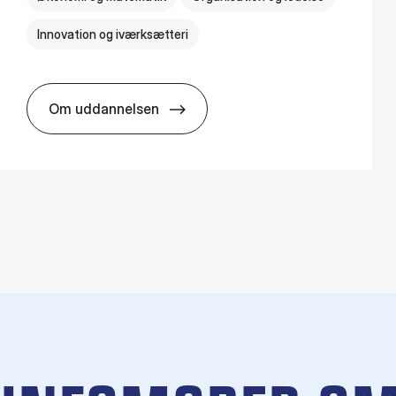
Innovation og iværksætteri
Om uddannelsen
HA i pro­jekt­le­del­se