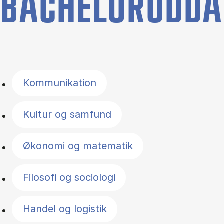
BACHELORUDDA
Filter by topics
Kommunikation
Kultur og samfund
Økonomi og matematik
Filosofi og sociologi
Handel og logistik