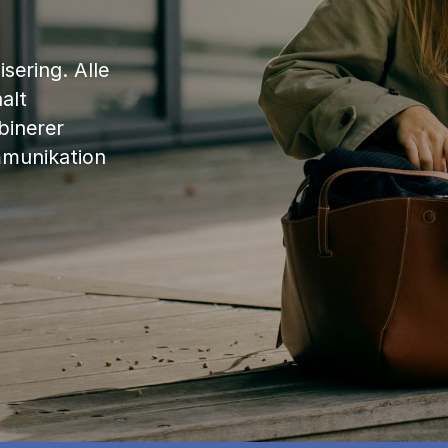
sering. Alle
alt
binerer
mmunikation