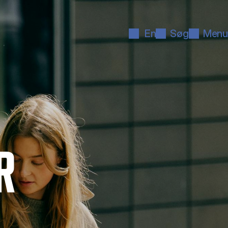
En
Søg
Menu
R