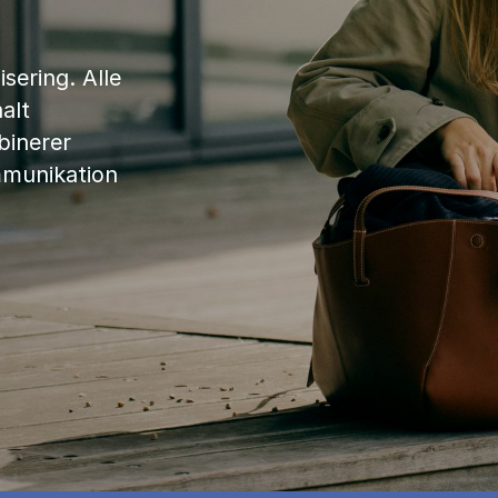
sering. Alle
alt
binerer
mmunikation