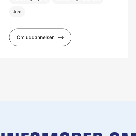
Jura
Om uddannelsen
HA(jur.) - erhvervs­økonomi og erhvervs­jura