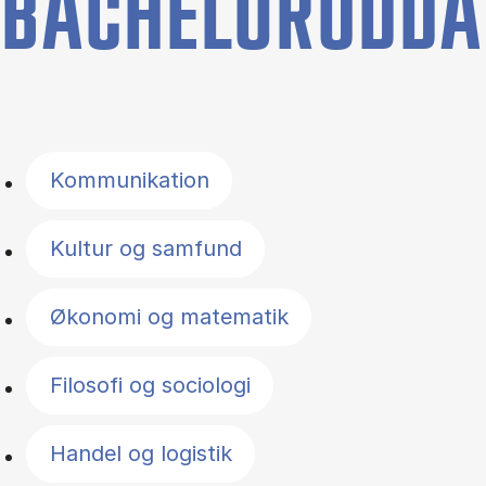
BACHELORUDDA
Filter by topics
Kommunikation
Kultur og samfund
Økonomi og matematik
Filosofi og sociologi
Handel og logistik