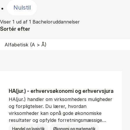
Nulstil
Viser 1 ud af 1 Bacheloruddannelser
Sortér efter
HA(jur.) - erhvervs­økonomi og erhvervs­jura
HA(jur.) handler om virksomheders muligheder
og forpligtelser. Du lærer, hvordan
virksomheder kan opnå gode økonomiske
resultater og opfylde forretningsmæssige…
Handel og logistik
Økonomi og matematik