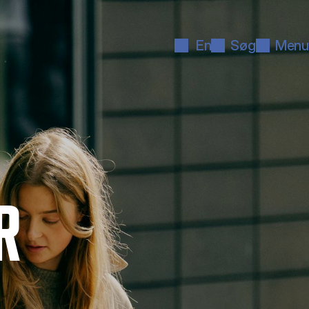
En
Søg
Menu
R