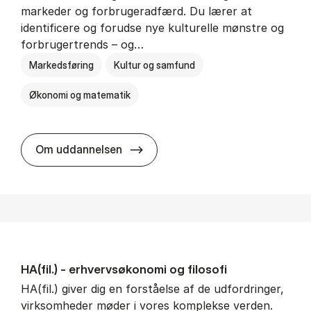
markeder og forbrugeradfærd. Du lærer at
identificere og forudse nye kulturelle mønstre og
forbrugertrends – og…
Markedsføring
Kultur og samfund
Økonomi og matematik
HA i mar­keds- og kul­tu­r­a­na­ly­se
Om uddannelsen
HA(fil.) - erhvervs­økonomi og fi­lo­so­fi
HA(fil.) giver dig en forståelse af de udfordringer,
virksomheder møder i vores komplekse verden.