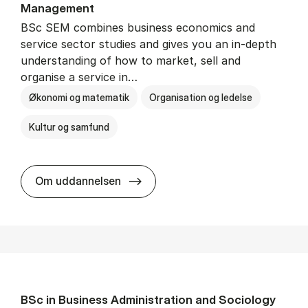
Man­age­ment
BSc SEM combines business economics and
service sector studies and gives you an in-depth
understanding of how to market, sell and
organise a service in…
Økonomi og matematik
Organisation og ledelse
Kultur og samfund
BSc in Busi­ness Ad­min­is­tra­tio
Om uddannelsen
BSc in Busi­ness Ad­min­is­tra­tion and So­ci­ology