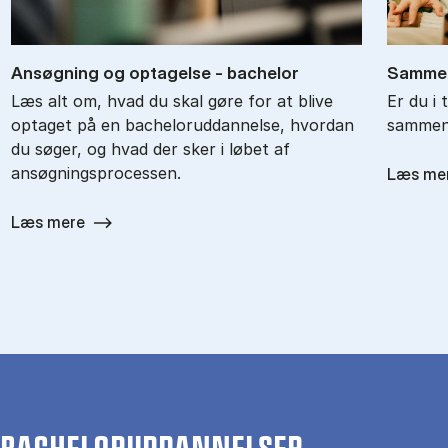
An­søg­ning og op­ta­gel­se - ba­chel­or
Sam­men
Læs alt om, hvad du skal gøre for at blive
Er du i 
optaget på en bacheloruddannelse, hvordan
sammenl
du søger, og hvad der sker i løbet af
ansøgningsprocessen.
Læs me
Læs mere