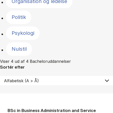
Organisation og ledelse
Politik
Psykologi
Nulstil
Viser 4 ud af 4 Bacheloruddannelser
Sortér efter
BSc in Busi­ness Ad­min­is­tra­tion and Ser­vice