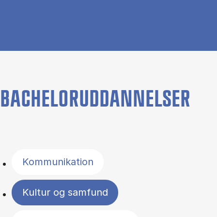
BACHELORUDDANNELSER
Filter by topics
Kommunikation
Kultur og samfund