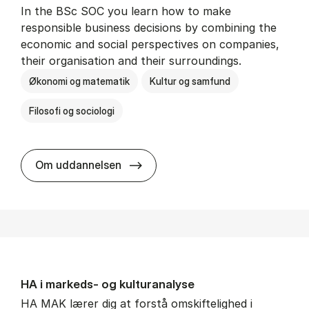
In the BSc SOC you learn how to make
responsible business decisions by combining the
economic and social perspectives on companies,
their organisation and their surroundings.
Økonomi og matematik
Kultur og samfund
Filosofi og sociologi
BSc in Busi­ness Ad­min­is­tra­tion 
Om uddannelsen
HA i mar­keds- og kul­tu­r­a­na­ly­se
HA MAK lærer dig at forstå omskiftelighed i