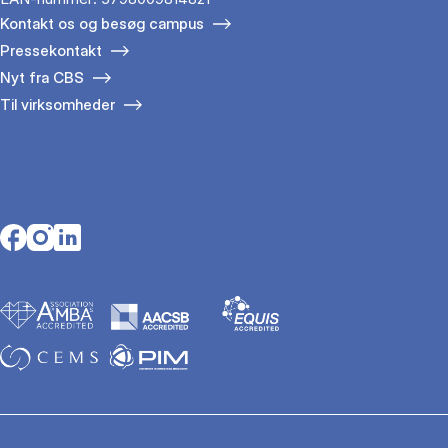
Kontakt os og besøg campus
Pressekontakt
Nyt fra CBS
Til virksomheder
Opens in a new tab
Opens in a new tab
Opens in a new tab