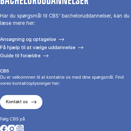
BACHELORUDDANNELSER
Har du spørgsmål til CBS' bacheloruddannelser, kan du
læse mere her:
Ansøgning og optagelse
Få hjælp til at vælge uddannelse
Guide til forældre
CBS
Du er velkommen til at kontakte os med dine spørgsmål. Find
vores kontaktoplysninger her:
Kontakt os
Følg CBS på
Opens in a new tab
Opens in a new tab
Opens in a new tab