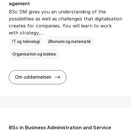
age­ment
BSc DM gives you an understanding of the
possibilities as well as challenges that digitalisation
creates for companies. You will learn to work
with strategy,…
IT og teknologi
Økonomi og matematik
Organisation og ledelse
BSc in Busi­ness Ad­min­is­tra­tion
Om uddannelsen
BSc in Busi­ness Ad­min­is­tra­tion and Ser­vice