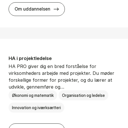
HA i mar­keds- og kul­tu­r­a­na­ly­se
Om uddannelsen
HA i pro­jekt­le­del­se
HA PRO giver dig en bred forståelse for
virksomheders arbejde med projekter. Du møder
forskellige former for projekter, og du lærer at
udvikle, gennemføre og…
Økonomi og matematik
Organisation og ledelse
Innovation og iværksætteri