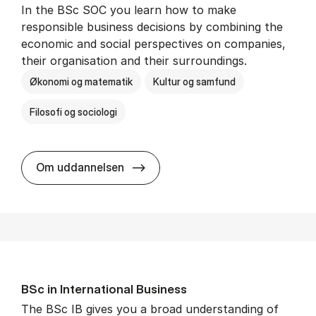
In the BSc SOC you learn how to make
responsible business decisions by combining the
economic and social perspectives on companies,
their organisation and their surroundings.
Økonomi og matematik
Kultur og samfund
Filosofi og sociologi
BSc in Busi­ness Ad­min­is­tra­tion 
Om uddannelsen
BSc in In­ter­na­tion­al Busi­ness
The BSc IB gives you a broad understanding of