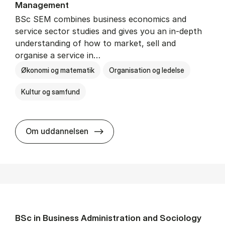
Man­age­ment
BSc SEM combines business economics and
service sector studies and gives you an in-depth
understanding of how to market, sell and
organise a service in…
Økonomi og matematik
Organisation og ledelse
Kultur og samfund
BSc in Busi­ness Ad­min­is­tra­tio
Om uddannelsen
BSc in Busi­ness Ad­min­is­tra­tion and So­ci­ology