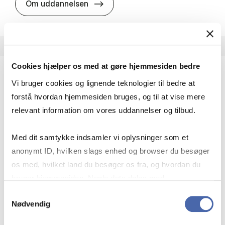
HA i pro­jekt­le­del­se
Om uddannelsen
Cookies hjælper os med at gøre hjemmesiden bedre
Vi bruger cookies og lignende teknologier til bedre at
HA(fil.) - erhvervs­økonomi og fi­lo­so­fi
forstå hvordan hjemmesiden bruges, og til at vise mere
HA(fil.) giver dig en forståelse af de udfordringer,
relevant information om vores uddannelser og tilbud.
virksomheder møder i vores komplekse verden.
Du lærer om virksomheders behov for økonomisk
Med dit samtykke indsamler vi oplysninger som et
effektivitet og…
anonymt ID, hvilken slags enhed og browser du besøger
Økonomi og matematik
Kultur og samfund
os med, hvilket land du besøger os fra, og hvordan du
Filosofi og sociologi
bruger hjemmesiden. Nogle data deles med
tredjepartsværktøjer, som vi bruger til statistik og
Samtykkevalg
Nødvendig
markedsføring. Du bestemmer selv - og kan altid trække
HA(fil.) - erhvervs­økonomi og fi­lo­
Om uddannelsen
dit samtykke tilbage via knappen nederst til højre.