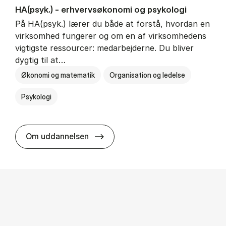
HA(psyk.) - erhvervs­økonomi og psy­ko­lo­gi
På HA(psyk.) lærer du både at forstå, hvordan en
virksomhed fungerer og om en af virksomhedens
vigtigste ressourcer: medarbejderne. Du bliver
dygtig til at…
Økonomi og matematik
Organisation og ledelse
Psykologi
HA(psyk.) - erhvervs­økonomi og ps
Om uddannelsen