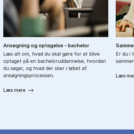
An­søg­ning og op­ta­gel­se - ba­chel­or
Sam­men
Læs alt om, hvad du skal gøre for at blive
Er du i 
optaget på en bacheloruddannelse, hvordan
sammenl
du søger, og hvad der sker i løbet af
ansøgningsprocessen.
Læs me
Læs mere