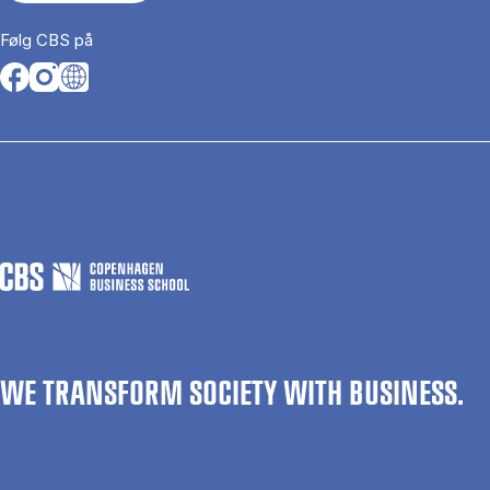
Følg CBS på
Opens in a new tab
Opens in a new tab
Opens in a new tab
WE TRANSFORM SOCIETY WITH BUSINESS.