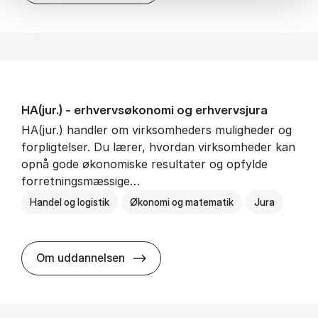
HA(jur.) - erhvervs­økonomi og erhvervs­jura
HA(jur.) handler om virksomheders muligheder og
forpligtelser. Du lærer, hvordan virksomheder kan
opnå gode økonomiske resultater og opfylde
forretningsmæssige…
Handel og logistik
Økonomi og matematik
Jura
HA(jur.) - erhvervs­økonomi og er
Om uddannelsen