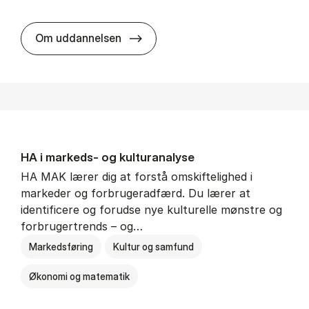
HA al­men erhvervs­økonomi
Om uddannelsen
HA i mar­keds- og kul­tu­r­a­na­ly­se
HA MAK lærer dig at forstå omskiftelighed i
markeder og forbrugeradfærd. Du lærer at
identificere og forudse nye kulturelle mønstre og
forbrugertrends – og…
Markedsføring
Kultur og samfund
Økonomi og matematik