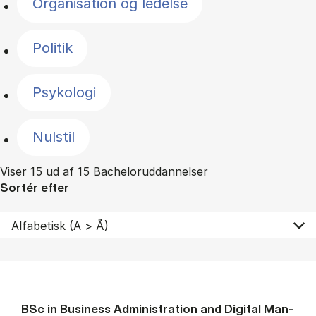
Organisation og ledelse
Politik
Psykologi
Nulstil
Viser 15 ud af 15 Bacheloruddannelser
Sortér efter
BSc in Busi­ness Ad­min­is­tra­tion and Di­git­al Man­