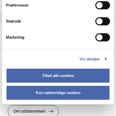
Præferencer
Statistik
Marketing
HA(it.) - erhvervs­økonomi og informations­
teknologi
HA(it.) giver dig en bred forståelse for
Vis detaljer
virksomheders muligheder og udfordringer inden
for it. Du får redskaber til at udvælge, udvikle og
implementere it…
Tillad alle cookies
IT og teknologi
Økonomi og matematik
Organisation og ledelse
Kun nødvendige cookies
HA(it.) - erhvervs­økonomi og in
Om uddannelsen