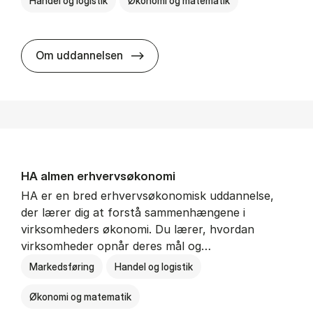
Handel og logistik
Økonomi og matematik
BSc in In­ter­na­tion­al Ship­ping a
Om uddannelsen
HA al­men erhvervs­økonomi
HA er en bred erhvervsøkonomisk uddannelse,
der lærer dig at forstå sammenhængene i
virksomheders økonomi. Du lærer, hvordan
virksomheder opnår deres mål og…
Markedsføring
Handel og logistik
Økonomi og matematik