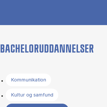
BACHELORUDDANNELSER
Filter by topics
Kommunikation
Kultur og samfund