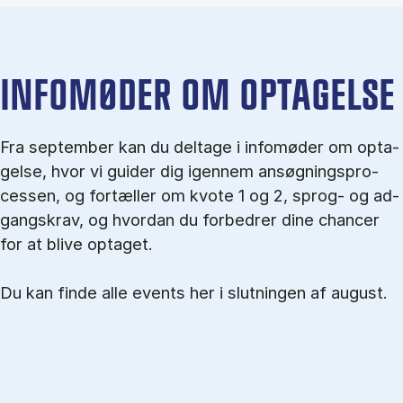
IN­FO­MØ­DER OM OP­TA­GEL­SE
Fra september kan du del­tage i in­fo­mø­der om op­ta­
gel­se, hvor vi gu­i­der dig igen­nem an­søg­nings­pro­
ces­sen, og for­tæl­ler om kvo­te 1 og 2, sprog- og ad­
gangs­krav, og hvordan du forbedrer dine chancer
for at blive optaget.
Du kan finde alle events her i slutningen af august.