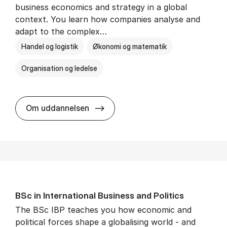
business economics and strategy in a global
context. You learn how companies analyse and
adapt to the complex…
Handel og logistik
Økonomi og matematik
Organisation og ledelse
BSc in In­ter­na­tion­al Busi­ness
Om uddannelsen
BSc in In­ter­na­tion­al Busi­ness and Polit­ics
The BSc IBP teaches you how economic and
political forces shape a globalising world - and