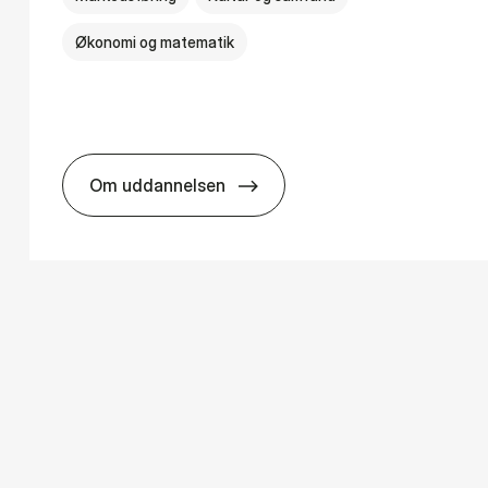
Økonomi og matematik
Om uddannelsen
­ology
HA i mar­keds- og kul­tu­r­a­na­ly­se