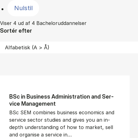
Nulstil
Viser 4 ud af 4 Bacheloruddannelser
Sortér efter
BSc in Busi­ness Ad­min­is­tra­tion and Ser­
vice Man­age­ment
BSc SEM combines business economics and
service sector studies and gives you an in-
depth understanding of how to market, sell
and organise a service in…