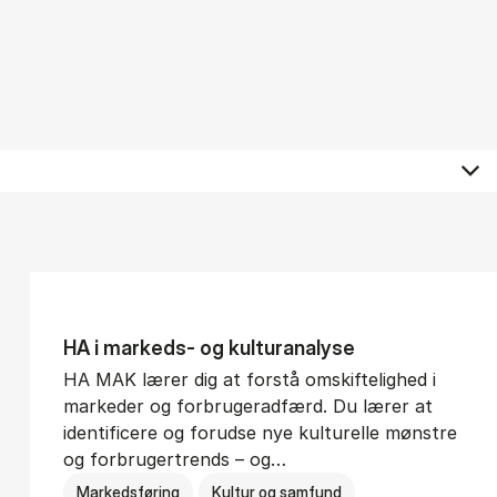
HA i mar­keds- og kul­tu­r­a­na­ly­se
HA MAK lærer dig at forstå omskiftelighed i
markeder og forbrugeradfærd. Du lærer at
identificere og forudse nye kulturelle mønstre
og forbrugertrends – og…
Markedsføring
Kultur og samfund