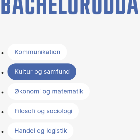
BACHELORUDDA
Filter by topics
Kommunikation
Kultur og samfund
Økonomi og matematik
Filosofi og sociologi
Handel og logistik