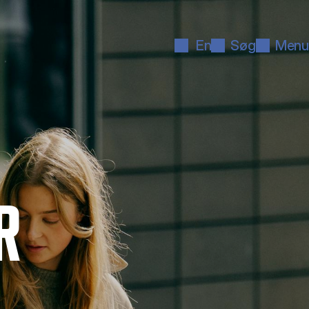
En
Søg
Menu
R