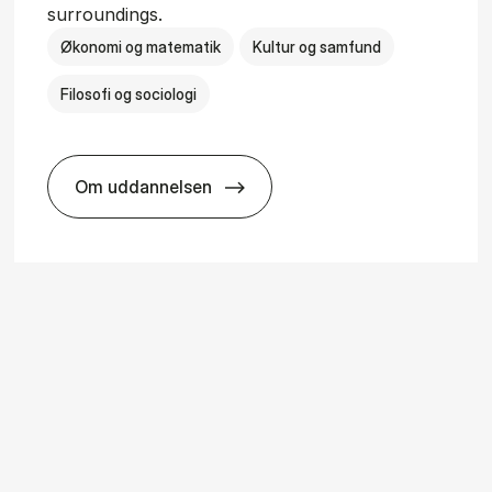
surroundings.
Økonomi og matematik
Kultur og samfund
Filosofi og sociologi
Om uddannelsen
ice Man­age­ment
BSc in Busi­ness Ad­min­is­tra­tion and So­ci