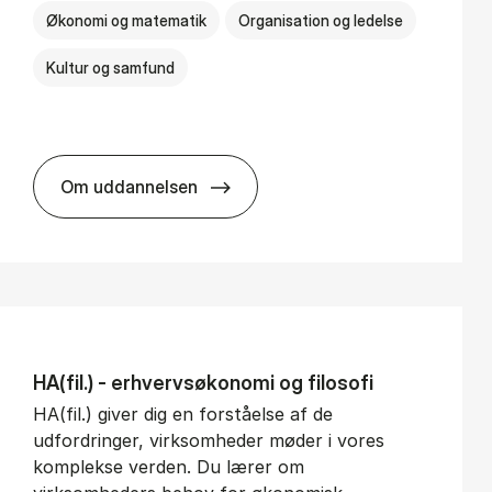
Økonomi og matematik
Organisation og ledelse
Kultur og samfund
Om uddannelsen
BSc in Busi­ness Ad­min­is­tra­tion and Ser­v
HA(fil.) - erhvervs­økonomi og fi­lo­so­fi
HA(fil.) giver dig en forståelse af de
udfordringer, virksomheder møder i vores
komplekse verden. Du lærer om