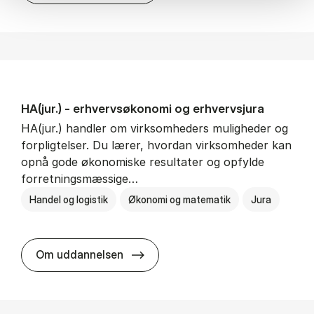
HA(jur.) - erhvervs­økonomi og erhvervs­jura
HA(jur.) handler om virksomheders muligheder og
forpligtelser. Du lærer, hvordan virksomheder kan
opnå gode økonomiske resultater og opfylde
forretningsmæssige…
Handel og logistik
Økonomi og matematik
Jura
HA(jur.) - erhvervs­økonomi og er
Om uddannelsen