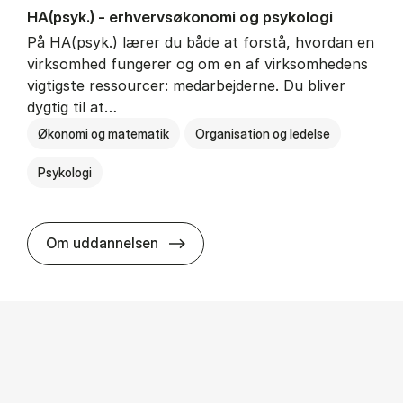
HA(psyk.) - erhvervs­økonomi og psy­ko­lo­gi
På HA(psyk.) lærer du både at forstå, hvordan en
virksomhed fungerer og om en af virksomhedens
vigtigste ressourcer: medarbejderne. Du bliver
dygtig til at…
Økonomi og matematik
Organisation og ledelse
Psykologi
HA(psyk.) - erhvervs­økonomi og ps
Om uddannelsen