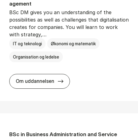
age­ment
BSc DM gives you an understanding of the
possibilities as well as challenges that digitalisation
creates for companies. You will learn to work
with strategy,…
IT og teknologi
Økonomi og matematik
Organisation og ledelse
BSc in Busi­ness Ad­min­is­tra­tion
Om uddannelsen
BSc in Busi­ness Ad­min­is­tra­tion and Ser­vice