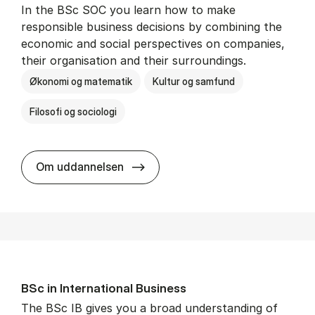
In the BSc SOC you learn how to make
responsible business decisions by combining the
economic and social perspectives on companies,
their organisation and their surroundings.
Økonomi og matematik
Kultur og samfund
Filosofi og sociologi
BSc in Busi­ness Ad­min­is­tra­tion 
Om uddannelsen
BSc in In­ter­na­tion­al Busi­ness
The BSc IB gives you a broad understanding of