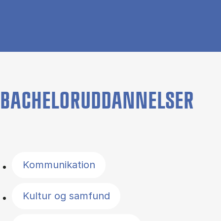
BACHELORUDDANNELSER
Filter by topics
Kommunikation
Kultur og samfund