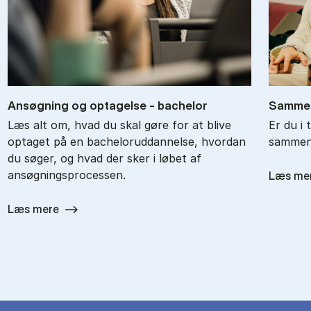
An­søg­ning og op­ta­gel­se - ba­chel­or
Sam­men
Læs alt om, hvad du skal gøre for at blive
Er du i 
optaget på en bacheloruddannelse, hvordan
sammenl
du søger, og hvad der sker i løbet af
ansøgningsprocessen.
Læs me
Læs mere