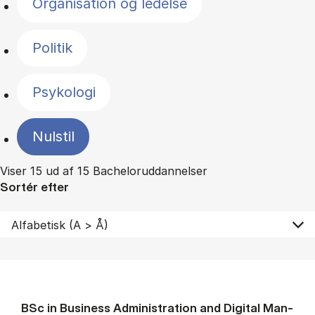
Organisation og ledelse
Politik
Psykologi
Nulstil
Viser 15 ud af 15 Bacheloruddannelser
Sortér efter
BSc in Busi­ness Ad­min­is­tra­tion and Di­git­al Man­