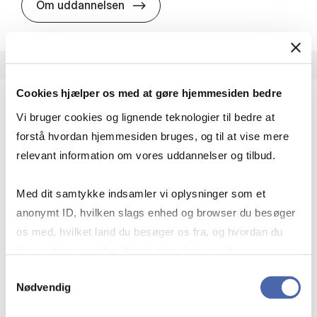
HA i pro­jekt­le­del­se
Om uddannelsen
Cookies hjælper os med at gøre hjemmesiden bedre
Vi bruger cookies og lignende teknologier til bedre at
HA(fil.) - erhvervs­økonomi og fi­lo­so­fi
forstå hvordan hjemmesiden bruges, og til at vise mere
HA(fil.) giver dig en forståelse af de udfordringer,
relevant information om vores uddannelser og tilbud.
virksomheder møder i vores komplekse verden.
Du lærer om virksomheders behov for økonomisk
Med dit samtykke indsamler vi oplysninger som et
effektivitet og…
anonymt ID, hvilken slags enhed og browser du besøger
Økonomi og matematik
Kultur og samfund
os med, hvilket land du besøger os fra, og hvordan du
Filosofi og sociologi
bruger hjemmesiden. Nogle data deles med
tredjepartsværktøjer, som vi bruger til statistik og
Samtykkevalg
Nødvendig
markedsføring. Du bestemmer selv - og kan altid trække
HA(fil.) - erhvervs­økonomi og fi­lo­
Om uddannelsen
dit samtykke tilbage via knappen nederst til højre.