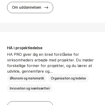
HA i mar­keds- og kul­tu­r­a­na­ly­se
Om uddannelsen
HA i pro­jekt­le­del­se
HA PRO giver dig en bred forståelse for
virksomheders arbejde med projekter. Du møder
forskellige former for projekter, og du lærer at
udvikle, gennemføre og…
Økonomi og matematik
Organisation og ledelse
Innovation og iværksætteri