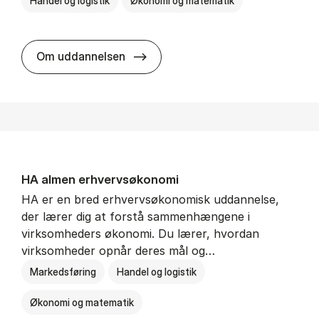
Handel og logistik
Økonomi og matematik
BSc in In­ter­na­tion­al Ship­ping a
Om uddannelsen
HA al­men erhvervs­økonomi
HA er en bred erhvervsøkonomisk uddannelse,
der lærer dig at forstå sammenhængene i
virksomheders økonomi. Du lærer, hvordan
virksomheder opnår deres mål og…
Markedsføring
Handel og logistik
Økonomi og matematik