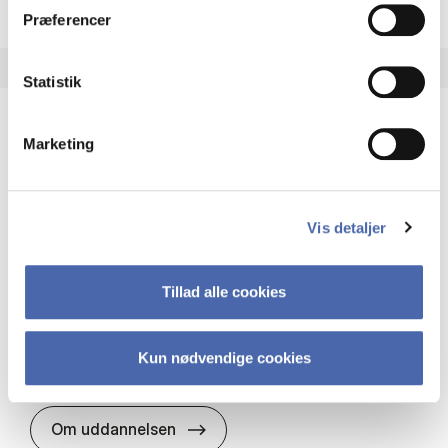
Præferencer
Statistik
Marketing
HA(it.) - erhvervs­økonomi og informations­
teknologi
HA(it.) giver dig en bred forståelse for
Vis detaljer
virksomheders muligheder og udfordringer inden
for it. Du får redskaber til at udvælge, udvikle og
implementere it…
Tillad alle cookies
IT og teknologi
Økonomi og matematik
Organisation og ledelse
Kun nødvendige cookies
HA(it.) - erhvervs­økonomi og in
Om uddannelsen