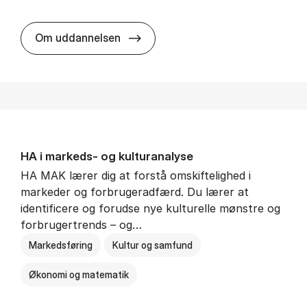
HA al­men erhvervs­økonomi
Om uddannelsen
HA i mar­keds- og kul­tu­r­a­na­ly­se
HA MAK lærer dig at forstå omskiftelighed i
markeder og forbrugeradfærd. Du lærer at
identificere og forudse nye kulturelle mønstre og
forbrugertrends – og…
Markedsføring
Kultur og samfund
Økonomi og matematik