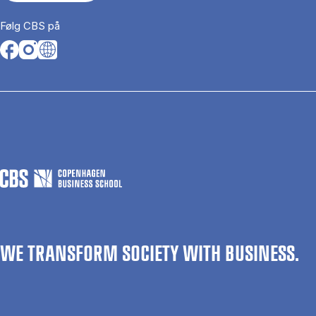
Følg CBS på
Opens in a new tab
Opens in a new tab
Opens in a new tab
WE TRANSFORM SOCIETY WITH BUSINESS.