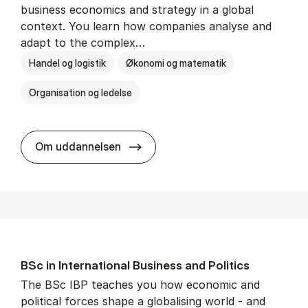
business economics and strategy in a global
context. You learn how companies analyse and
adapt to the complex…
Handel og logistik
Økonomi og matematik
Organisation og ledelse
BSc in In­ter­na­tion­al Busi­ness
Om uddannelsen
BSc in In­ter­na­tion­al Busi­ness and Polit­ics
The BSc IBP teaches you how economic and
political forces shape a globalising world - and