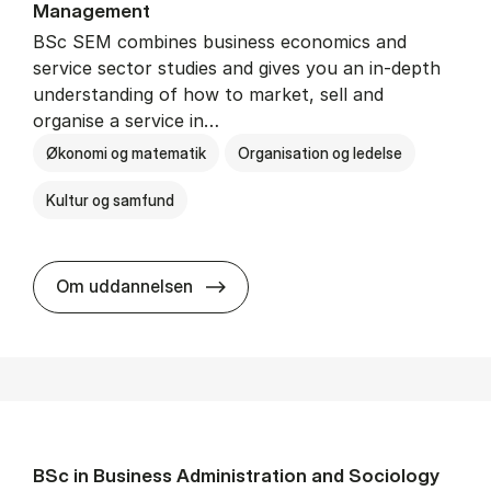
Man­age­ment
BSc SEM combines business economics and
service sector studies and gives you an in-depth
understanding of how to market, sell and
organise a service in…
Økonomi og matematik
Organisation og ledelse
Kultur og samfund
BSc in Busi­ness Ad­min­is­tra­tio
Om uddannelsen
BSc in Busi­ness Ad­min­is­tra­tion and So­ci­ology