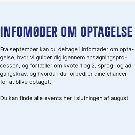
IN­FO­MØ­DER OM OP­TA­GEL­SE
Fra september kan du del­tage i in­fo­mø­der om op­ta­
gel­se, hvor vi gu­i­der dig igen­nem an­søg­nings­pro­
ces­sen, og for­tæl­ler om kvo­te 1 og 2, sprog- og ad­
gangs­krav, og hvordan du forbedrer dine chancer
for at blive optaget.
Du kan finde alle events her i slutningen af august.