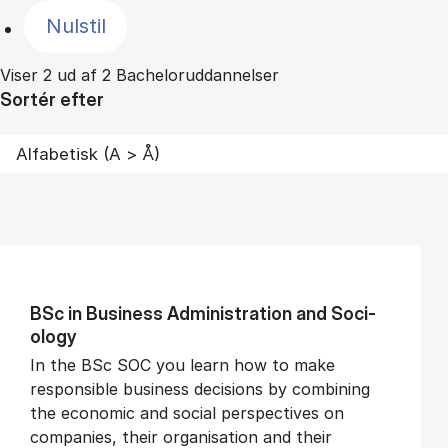
Nulstil
Viser 2 ud af 2 Bacheloruddannelser
Sortér efter
BSc in Busi­ness Ad­min­is­tra­tion and So­ci­
ology
In the BSc SOC you learn how to make
responsible business decisions by combining
the economic and social perspectives on
companies, their organisation and their