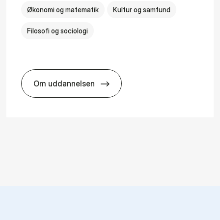
Økonomi og matematik
Kultur og samfund
Filosofi og sociologi
Om uddannelsen
logy
HA(fil.) - erhvervs­økonomi og fi­lo­so­fi