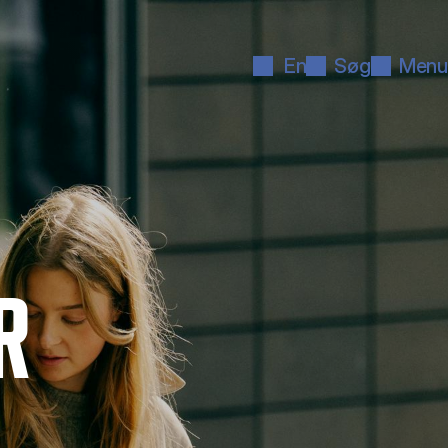
En
Søg
Menu
R