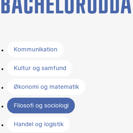
BACHELORUDDA
Filter by topics
Kommunikation
Kultur og samfund
Økonomi og matematik
Filosofi og sociologi
Handel og logistik