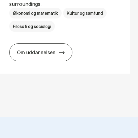
surroundings.
Økonomi og matematik
Kultur og samfund
Filosofi og sociologi
Om uddannelsen
BSc in Busi­ness Ad­min­is­tra­tion and So­ci­o