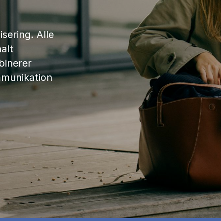
sering. Alle
alt
binerer
mmunikation