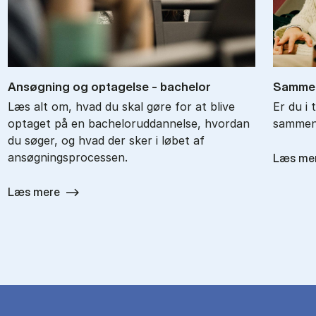
An­søg­ning og op­ta­gel­se - ba­chel­or
Sam­men
Læs alt om, hvad du skal gøre for at blive
Er du i 
optaget på en bacheloruddannelse, hvordan
sammenl
du søger, og hvad der sker i løbet af
ansøgningsprocessen.
Læs me
Læs mere