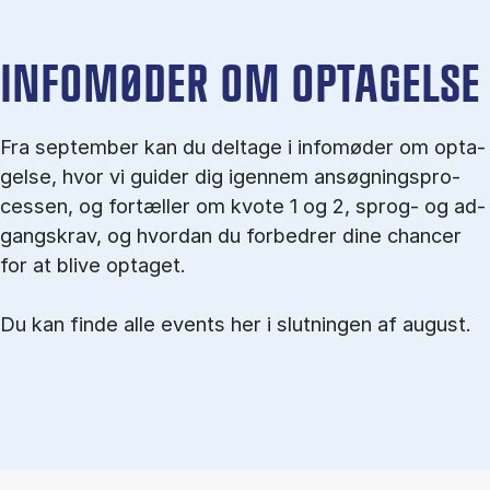
IN­FO­MØ­DER OM OP­TA­GEL­SE
Fra september kan du del­tage i in­fo­mø­der om op­ta­
gel­se, hvor vi gu­i­der dig igen­nem an­søg­nings­pro­
ces­sen, og for­tæl­ler om kvo­te 1 og 2, sprog- og ad­
gangs­krav, og hvordan du forbedrer dine chancer
for at blive optaget.
Du kan finde alle events her i slutningen af august.