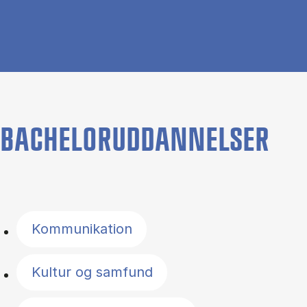
BACHELORUDDANNELSER
Filter by topics
Kommunikation
Kultur og samfund