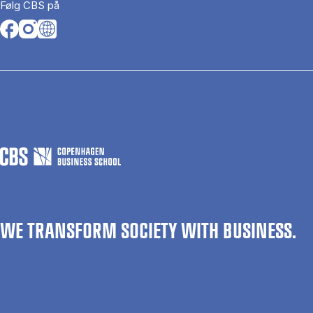
Følg CBS på
Opens in a new tab
Opens in a new tab
Opens in a new tab
WE TRANSFORM SOCIETY WITH BUSINESS.