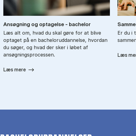
An­søg­ning og op­ta­gel­se - ba­chel­or
Sam­men
Læs alt om, hvad du skal gøre for at blive
Er du i 
optaget på en bacheloruddannelse, hvordan
sammenl
du søger, og hvad der sker i løbet af
ansøgningsprocessen.
Læs me
Læs mere