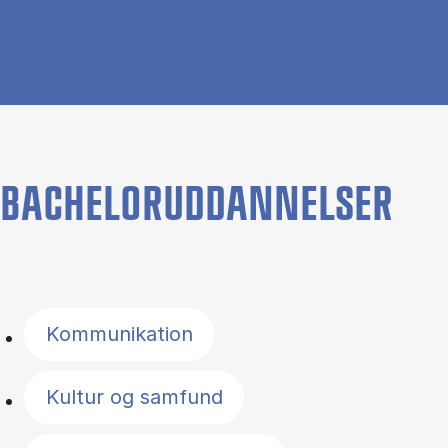
BACHELORUDDANNELSER
Filter by topics
Kommunikation
Kultur og samfund