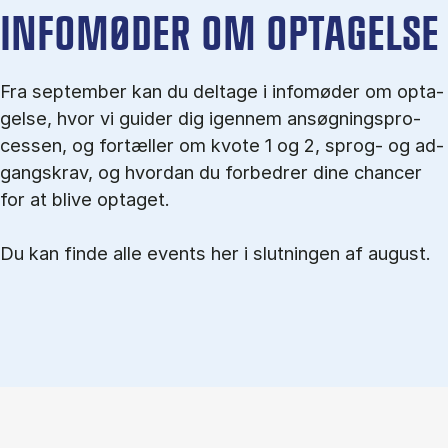
IN­FO­MØ­DER OM OP­TA­GEL­SE
Fra september kan du del­tage i in­fo­mø­der om op­ta­
gel­se, hvor vi gu­i­der dig igen­nem an­søg­nings­pro­
ces­sen, og for­tæl­ler om kvo­te 1 og 2, sprog- og ad­
gangs­krav, og hvordan du forbedrer dine chancer
for at blive optaget.
Du kan finde alle events her i slutningen af august.