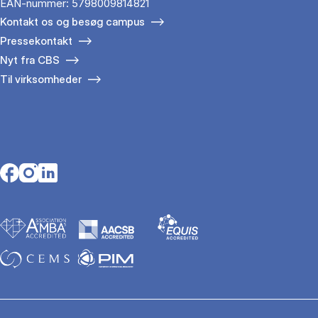
EAN-nummer: 5798009814821
Kontakt os og besøg campus
Pressekontakt
Nyt fra CBS
Til virksomheder
Opens in a new tab
Opens in a new tab
Opens in a new tab