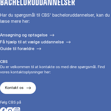
BACHELORUDDANNELSER
Har du spørgsmål til CBS' bacheloruddannelser, kan du
læse mere her:
Ansøgning og optagelse
Få hjælp til at vælge uddannelse
Guide til forældre
CBS
Du er velkommen til at kontakte os med dine spørgsmål. Find
vores kontaktoplysninger her:
Kontakt os
Følg CBS på
Opens in a new tab
Opens in a new tab
Opens in a new tab