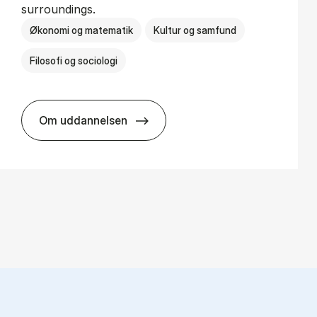
surroundings.
Økonomi og matematik
Kultur og samfund
Filosofi og sociologi
Om uddannelsen
BSc in Busi­ness Ad­min­is­tra­tion and So­ci­o