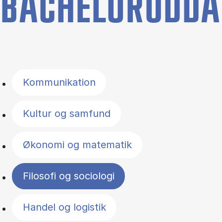
BACHELORUDDA
Filter by topics
Kommunikation
Kultur og samfund
Økonomi og matematik
Filosofi og sociologi
Handel og logistik