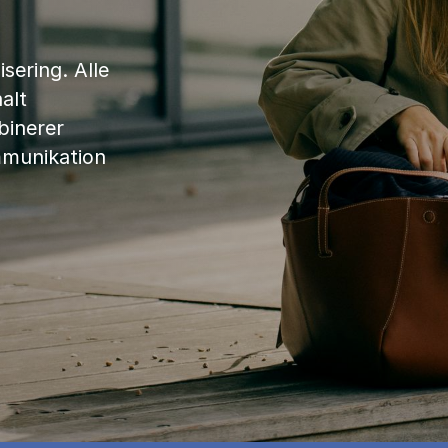
sering. Alle
alt
binerer
mmunikation