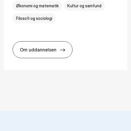
Økonomi og matematik
Kultur og samfund
Filosofi og sociologi
Om uddannelsen
logy
HA(fil.) - erhvervs­økonomi og fi­lo­so­fi