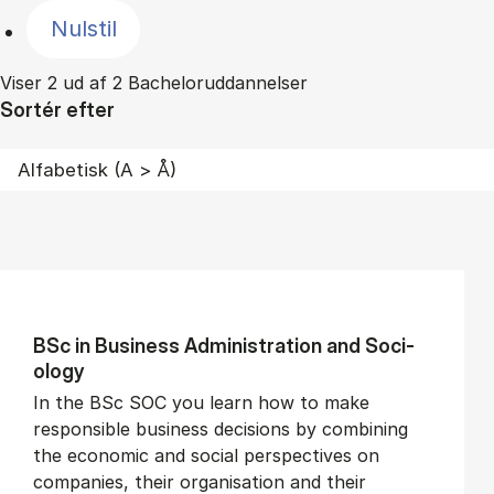
Nulstil
Viser 2 ud af 2 Bacheloruddannelser
Sortér efter
BSc in Busi­ness Ad­min­is­tra­tion and So­ci­
ology
In the BSc SOC you learn how to make
responsible business decisions by combining
the economic and social perspectives on
companies, their organisation and their