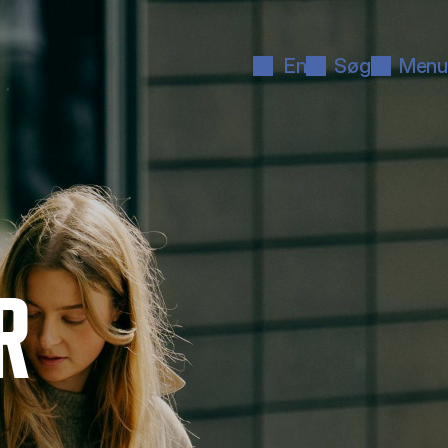
En
Søg
Menu
R