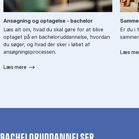
An­søg­ning og op­ta­gel­se - ba­chel­or
Sam­men
Læs alt om, hvad du skal gøre for at blive
Er du i 
optaget på en bacheloruddannelse, hvordan
sammenl
du søger, og hvad der sker i løbet af
ansøgningsprocessen.
Læs me
Læs mere
BACHELORUDDANNELSER