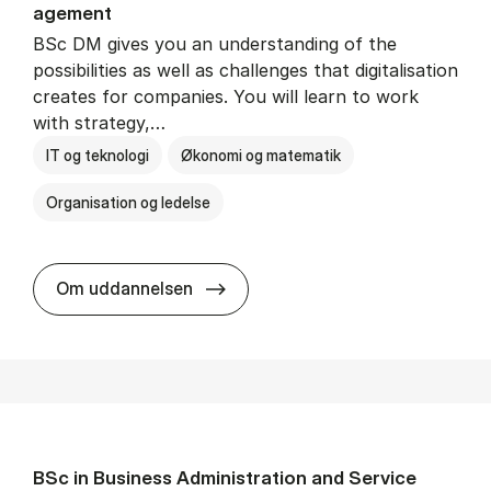
age­ment
BSc DM gives you an understanding of the
possibilities as well as challenges that digitalisation
creates for companies. You will learn to work
with strategy,…
IT og teknologi
Økonomi og matematik
Organisation og ledelse
BSc in Busi­ness Ad­min­is­tra­tion
Om uddannelsen
BSc in Busi­ness Ad­min­is­tra­tion and Ser­vice