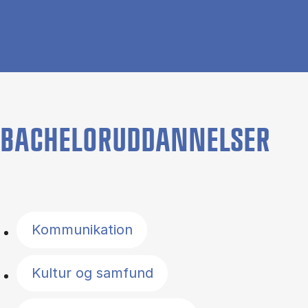
BACHELORUDDANNELSER
Filter by topics
Kommunikation
Kultur og samfund