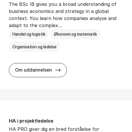
The BSc IB gives you a broad understanding of
business economics and strategy in a global
context. You learn how companies analyse and
adapt to the complex…
Handel og logistik
Økonomi og matematik
Organisation og ledelse
BSc in In­ter­na­tion­al Busi­ness
Om uddannelsen
HA i pro­jekt­le­del­se
HA PRO giver dig en bred forståelse for