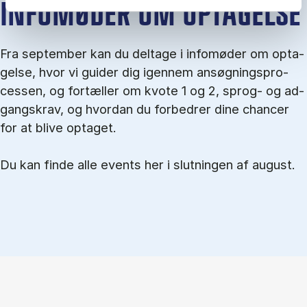
IN­FO­MØ­DER OM OP­TA­GEL­SE
Fra september kan du del­tage i in­fo­mø­der om op­ta­
gel­se, hvor vi gu­i­der dig igen­nem an­søg­nings­pro­
ces­sen, og for­tæl­ler om kvo­te 1 og 2, sprog- og ad­
gangs­krav, og hvordan du forbedrer dine chancer
for at blive optaget.
Du kan finde alle events her i slutningen af august.