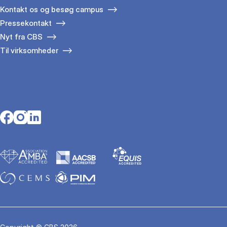
Kontakt os og besøg campus
Pressekontakt
Nyt fra CBS
Til virksomheder
Opens in a new tab
Opens in a new tab
Opens in a new tab