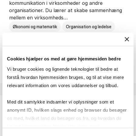
kommunikation i virksomheder og andre
organisationer. Du lærer at skabe sammenhæng
mellem en virksomheds…
Økonomi og matematik
Organisation og ledelse
Kommunikation
Cookies hjælper os med at gøre hjemmesiden bedre
HA(kom.) - erhvervs­økonomi og
Om uddannelsen
Vi bruger cookies og lignende teknologier til bedre at
forstå hvordan hjemmesiden bruges, og til at vise mere
relevant information om vores uddannelser og tilbud.
Med dit samtykke indsamler vi oplysninger som et
anonymt ID, hvilken slags enhed og browser du besøger
HA(psyk.) - erhvervs­økonomi og psy­ko­lo­gi
os med, hvilket land du besøger os fra, og hvordan du
På HA(psyk.) lærer du både at forstå, hvordan en
bruger hjemmesiden. Nogle data deles med
virksomhed fungerer og om en af virksomhedens
tredjepartsværktøjer, som vi bruger til statistik og
Samtykkevalg