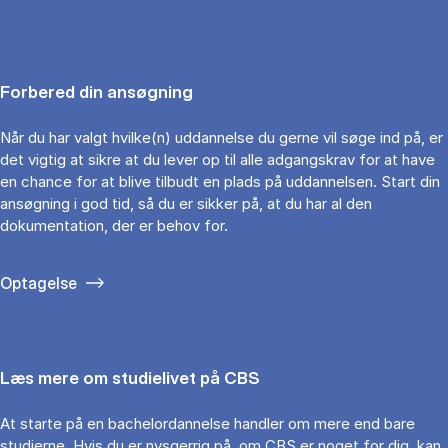
Forbered din ansøgning
Når du har valgt hvilke(n) uddannelse du gerne vil søge ind på, er
det vigtig at sikre at du lever op til alle adgangskrav for at have
en chance for at blive tilbudt en plads på uddannelsen. Start din
ansøgning i god tid, så du er sikker på, at du har al den
dokumentation, der er behov for.
Optagelse
Læs mere om studielivet på CBS
At starte på en bachelordannelse handler om mere end bare
studierne. Hvis du er nysgerrig på, om CBS er noget for dig, kan