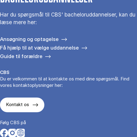
Har du spørgsmål til CBS' bacheloruddannelser, kan du
læse mere her:
Ansøgning og optagelse
Få hjælp til at vælge uddannelse
Guide til forældre
CBS
Du er velkommen til at kontakte os med dine spørgsmål. Find
vores kontaktoplysninger her:
Kontakt os
Følg CBS på
Opens in a new tab
Opens in a new tab
Opens in a new tab