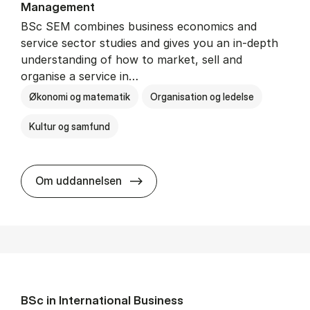
Man­age­ment
BSc SEM combines business economics and
service sector studies and gives you an in-depth
understanding of how to market, sell and
organise a service in…
Økonomi og matematik
Organisation og ledelse
Kultur og samfund
BSc in Busi­ness Ad­min­is­tra­tio
Om uddannelsen
BSc in In­ter­na­tion­al Busi­ness