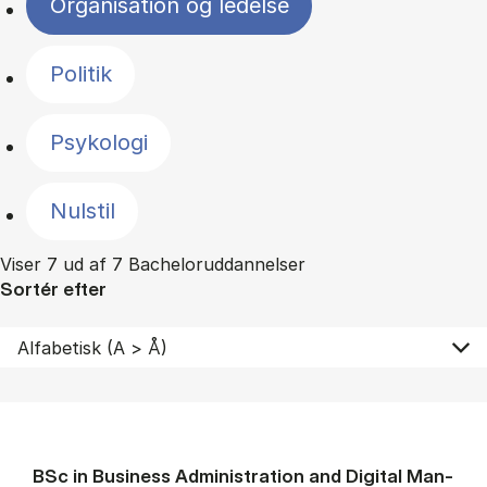
Organisation og ledelse
Politik
Psykologi
Nulstil
Viser 7 ud af 7 Bacheloruddannelser
Sortér efter
BSc in Busi­ness Ad­min­is­tra­tion and Di­git­al Man­