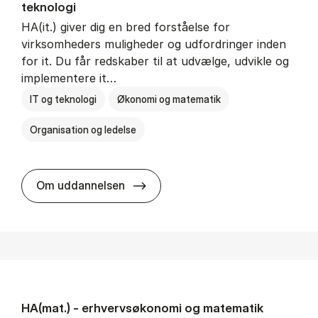
teknologi
HA(it.) giver dig en bred forståelse for
virksomheders muligheder og udfordringer inden
for it. Du får redskaber til at udvælge, udvikle og
implementere it…
IT og teknologi
Økonomi og matematik
Organisation og ledelse
HA(it.) - erhvervs­økonomi og in
Om uddannelsen
HA(mat.) - erhvervs­økonomi og ma­te­ma­tik