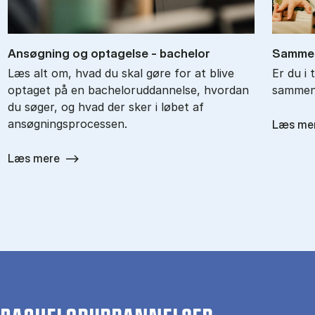
An­søg­ning og op­ta­gel­se - ba­chel­or
Sam­men
Læs alt om, hvad du skal gøre for at blive
Er du i 
optaget på en bacheloruddannelse, hvordan
sammenl
du søger, og hvad der sker i løbet af
ansøgningsprocessen.
Læs me
Læs mere