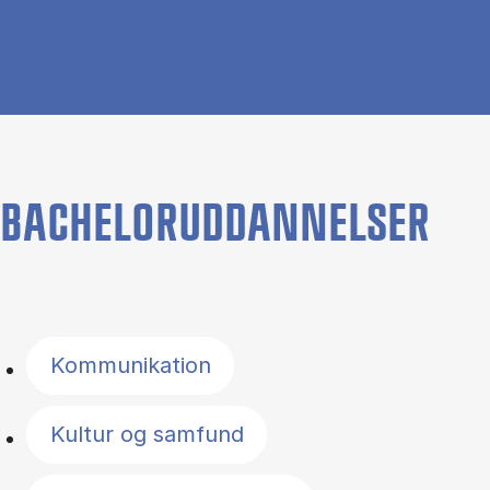
BACHELORUDDANNELSER
Filter by topics
Kommunikation
Kultur og samfund