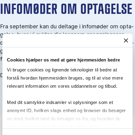
IN­FO­MØ­DER OM OP­TA­GEL­SE
Fra september kan du del­tage i in­fo­mø­der om op­ta­
gel­se, hvor vi gu­i­der dig igen­nem an­søg­nings­pro­
ces­sen, og for­tæl­ler om kvo­te 1 og 2, sprog- og ad­
gangs­krav, og hvordan du forbedrer dine chancer
for at blive optaget.
Cookies hjælper os med at gøre hjemmesiden bedre
Vi bruger cookies og lignende teknologier til bedre at
Du kan finde alle events her i slutningen af august.
forstå hvordan hjemmesiden bruges, og til at vise mere
relevant information om vores uddannelser og tilbud.
Med dit samtykke indsamler vi oplysninger som et
anonymt ID, hvilken slags enhed og browser du besøger
os med, hvilket land du besøger os fra, og hvordan du
bruger hjemmesiden. Nogle data deles med
tredjepartsværktøjer, som vi bruger til statistik og