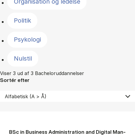
Organisation og ledelse
Politik
Psykologi
Nulstil
Viser 3 ud af 3 Bacheloruddannelser
Sortér efter
BSc in Busi­ness Ad­min­is­tra­tion and Di­git­al Man­