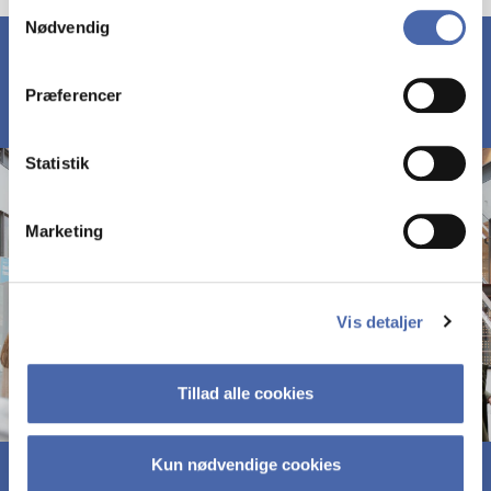
Samtykkevalg
Nødvendig
markedsføring. Du bestemmer selv - og kan altid trække
dit samtykke tilbage via knappen nederst til højre.
Præferencer
Statistik
Marketing
Vis detaljer
Tillad alle cookies
Kun nødvendige cookies