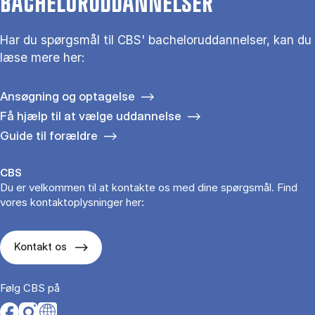
BACHELORUDDANNELSER
Har du spørgsmål til CBS' bacheloruddannelser, kan du
læse mere her:
Ansøgning og optagelse
Få hjælp til at vælge uddannelse
Guide til forældre
CBS
Du er velkommen til at kontakte os med dine spørgsmål. Find
vores kontaktoplysninger her:
Kontakt os
Følg CBS på
Opens in a new tab
Opens in a new tab
Opens in a new tab