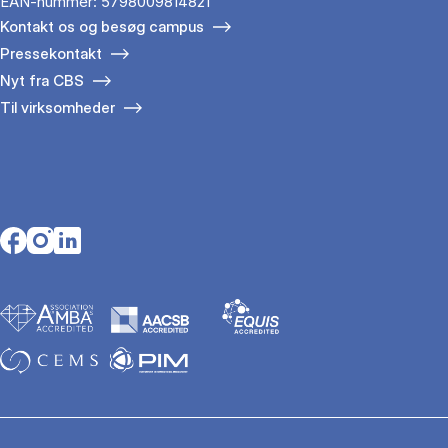
EAN-nummer: 5798009814821
Kontakt os og besøg campus
Pressekontakt
Nyt fra CBS
Til virksomheder
Opens in a new tab
Opens in a new tab
Opens in a new tab