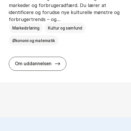
markeder og forbrugeradfærd. Du lærer at
identificere og forudse nye kulturelle mønstre og
forbrugertrends – og…
Markedsføring
Kultur og samfund
Økonomi og matematik
HA i mar­keds- og kul­tu­r­a­na­ly­se
Om uddannelsen