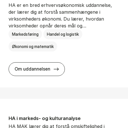
HA er en bred erhvervsøkonomisk uddannelse,
der lærer dig at forstå sammenhængene i
virksomheders økonomi. Du lærer, hvordan
virksomheder opnår deres mål og…
Markedsføring
Handel og logistik
Økonomi og matematik
HA al­men erhvervs­økonomi
Om uddannelsen
HA i mar­keds- og kul­tu­r­a­na­ly­se
HA MAK lærer dig at forstå omskiftelighed i