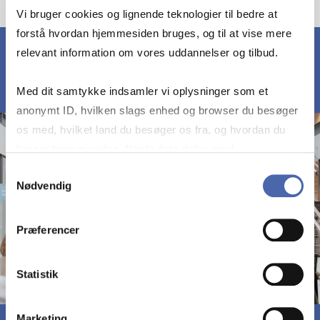
Vi bruger cookies og lignende teknologier til bedre at
forstå hvordan hjemmesiden bruges, og til at vise mere
relevant information om vores uddannelser og tilbud.
Med dit samtykke indsamler vi oplysninger som et
anonymt ID, hvilken slags enhed og browser du besøger
os med, hvilket land du besøger os fra, og hvordan du
bruger hjemmesiden. Nogle data deles med
tredjepartsværktøjer, som vi bruger til statistik og
Samtykkevalg
Nødvendig
markedsføring. Du bestemmer selv - og kan altid trække
dit samtykke tilbage via knappen nederst til højre.
Præferencer
Statistik
Marketing