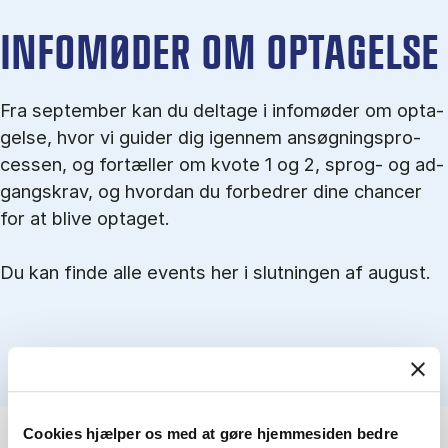
IN­FO­MØ­DER OM OP­TA­GEL­SE
Fra september kan du del­tage i in­fo­mø­der om op­ta­
gel­se, hvor vi gu­i­der dig igen­nem an­søg­nings­pro­
ces­sen, og for­tæl­ler om kvo­te 1 og 2, sprog- og ad­
gangs­krav, og hvordan du forbedrer dine chancer
for at blive optaget.
Du kan finde alle events her i slutningen af august.
Cookies hjælper os med at gøre hjemmesiden bedre