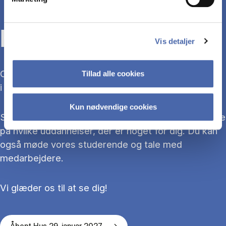
KOM TIL ÅBENT HUS
Vis detaljer
Overvejer du at søge ind på en bacheloruddannelse
Tillad alle cookies
i 2027?
Kun nødvendige cookies
Så kom med til Åbent Hus, hvor du kan blive klogere
på hvilke uddannelser, der er noget for dig. Du kan
også møde vores studerende og tale med
medarbejdere.
Vi glæder os til at se dig!
Åbent Hus 29. januar 2027