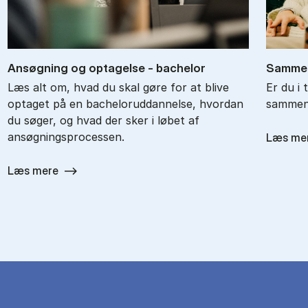
An­søg­ning og op­ta­gel­se - ba­chel­or
Sam­men
Læs alt om, hvad du skal gøre for at blive
Er du i 
optaget på en bacheloruddannelse, hvordan
sammenl
du søger, og hvad der sker i løbet af
ansøgningsprocessen.
Læs me
Læs mere