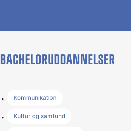
BACHELORUDDANNELSER
Filter by topics
Kommunikation
Kultur og samfund