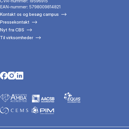
CVR-nummer: 19596915
EAN-nummer: 5798009814821
Kontakt os og besøg campus
Pressekontakt
Nyt fra CBS
Til virksomheder
Opens in a new tab
Opens in a new tab
Opens in a new tab