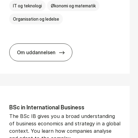
IT og teknologi
Økonomi og matematik
Organisation og ledelse
Om uddannelsen
BSc in Busi­ness Ad­min­is­tra­tion and Di­git
BSc in In­ter­na­tion­al Busi­ness
The BSc IB gives you a broad understanding
of business economics and strategy in a global
context. You learn how companies analyse