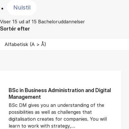
Nulstil
Viser 15 ud af 15 Bacheloruddannelser
Sortér efter
BSc in Busi­ness Ad­min­is­tra­tion and Di­git­al
Man­age­ment
BSc DM gives you an understanding of the
possibilities as well as challenges that
digitalisation creates for companies. You will
learn to work with strategy,…