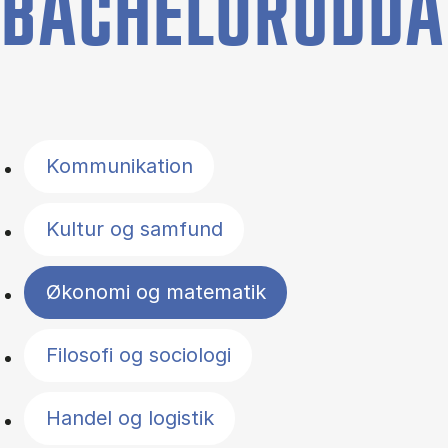
BACHELORUDDA
Filter by topics
Kommunikation
Kultur og samfund
Økonomi og matematik
Filosofi og sociologi
Handel og logistik