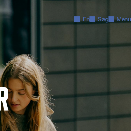
En
Søg
Menu
R