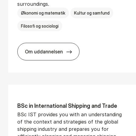
surroundings.
Økonomi og matematik
Kultur og samfund
Filosofi og sociologi
Om uddannelsen
­vice Man­age­ment
BSc in Busi­ness Ad­min­is­tra­tion and So­
BSc in In­ter­na­tion­al Ship­ping and Trade
BSc IST provides you with an understanding
of the context and strategies of the global
shipping industry and prepares you for