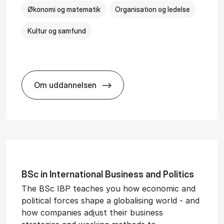
Økonomi og matematik
Organisation og ledelse
Kultur og samfund
Om uddannelsen
­al Man­age­ment
BSc in Busi­ness Ad­min­is­tra­tion and Ser
BSc in In­ter­na­tion­al Busi­ness and Polit­ics
The BSc IBP teaches you how economic and
political forces shape a globalising world - and
how companies adjust their business