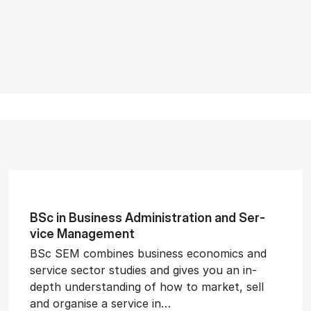
BSc in Busi­ness Ad­min­is­tra­tion and Ser­
vice Man­age­ment
BSc SEM combines business economics and
service sector studies and gives you an in-
depth understanding of how to market, sell
and organise a service in…