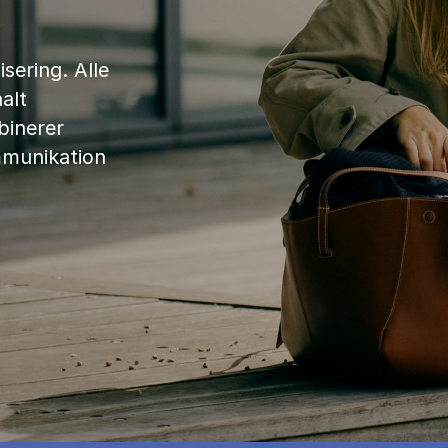
sering. Alle
alt
binerer
mmunikation