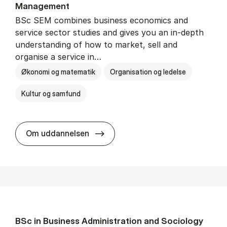
Man­age­ment
BSc SEM combines business economics and
service sector studies and gives you an in-depth
understanding of how to market, sell and
organise a service in…
Økonomi og matematik
Organisation og ledelse
Kultur og samfund
BSc in Busi­ness Ad­min­is­tra­tio
Om uddannelsen
BSc in Busi­ness Ad­min­is­tra­tion and So­ci­ology