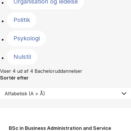
Organisation og ledelse
Politik
Psykologi
Nulstil
Viser 4 ud af 4 Bacheloruddannelser
Sortér efter
BSc in Busi­ness Ad­min­is­tra­tion and Ser­vice