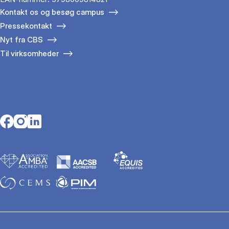
Kontakt os og besøg campus
Pressekontakt
Nyt fra CBS
Til virksomheder
Opens in a new tab
Opens in a new tab
Opens in a new tab