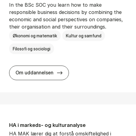
In the BSc SOC you learn how to make
responsible business decisions by combining the
economic and social perspectives on companies,
their organisation and their surroundings.
Økonomi og matematik
Kultur og samfund
Filosofi og sociologi
BSc in Busi­ness Ad­min­is­tra­tion 
Om uddannelsen
HA i mar­keds- og kul­tu­r­a­na­ly­se
HA MAK lærer dig at forstå omskiftelighed i