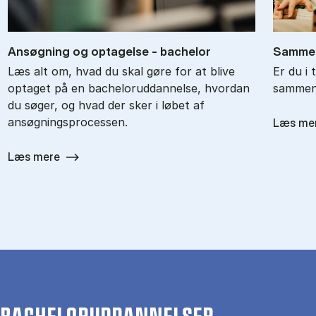
An­søg­ning og op­ta­gel­se - ba­chel­or
Sam­men
Læs alt om, hvad du skal gøre for at blive
Er du i 
optaget på en bacheloruddannelse, hvordan
sammenl
du søger, og hvad der sker i løbet af
ansøgningsprocessen.
Læs me
Læs mere