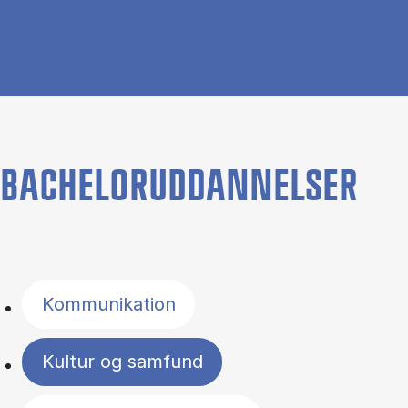
BACHELORUDDANNELSER
Filter by topics
Kommunikation
Kultur og samfund