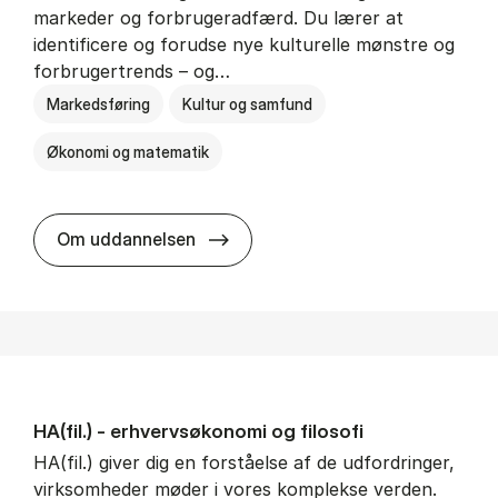
markeder og forbrugeradfærd. Du lærer at
identificere og forudse nye kulturelle mønstre og
forbrugertrends – og…
Markedsføring
Kultur og samfund
Økonomi og matematik
HA i mar­keds- og kul­tu­r­a­na­ly­se
Om uddannelsen
HA(fil.) - erhvervs­økonomi og fi­lo­so­fi
HA(fil.) giver dig en forståelse af de udfordringer,
virksomheder møder i vores komplekse verden.