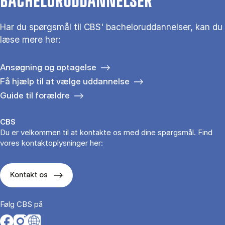
BACHELORUDDANNELSER
Har du spørgsmål til CBS' bacheloruddannelser, kan du
læse mere her:
Ansøgning og optagelse
Få hjælp til at vælge uddannelse
Guide til forældre
CBS
Du er velkommen til at kontakte os med dine spørgsmål. Find
vores kontaktoplysninger her:
Kontakt os
Følg CBS på
Opens in a new tab
Opens in a new tab
Opens in a new tab