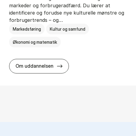
markeder og forbrugeradfærd. Du lærer at
identificere og forudse nye kulturelle mønstre og
forbrugertrends – og…
Markedsføring
Kultur og samfund
Økonomi og matematik
HA i mar­keds- og kul­tu­r­a­na­ly­se
Om uddannelsen