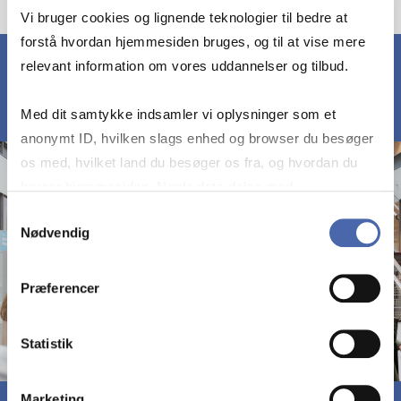
Vi bruger cookies og lignende teknologier til bedre at
forstå hvordan hjemmesiden bruges, og til at vise mere
relevant information om vores uddannelser og tilbud.
Med dit samtykke indsamler vi oplysninger som et
anonymt ID, hvilken slags enhed og browser du besøger
os med, hvilket land du besøger os fra, og hvordan du
bruger hjemmesiden. Nogle data deles med
tredjepartsværktøjer, som vi bruger til statistik og
Samtykkevalg
Nødvendig
markedsføring. Du bestemmer selv - og kan altid trække
dit samtykke tilbage via knappen nederst til højre.
Præferencer
Statistik
Marketing