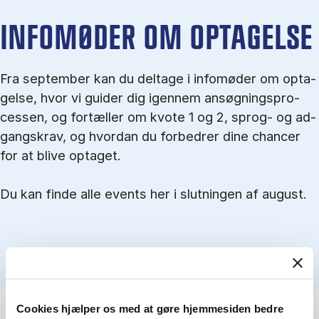
IN­FO­MØ­DER OM OP­TA­GEL­SE
Fra september kan du del­tage i in­fo­mø­der om op­ta­
gel­se, hvor vi gu­i­der dig igen­nem an­søg­nings­pro­
ces­sen, og for­tæl­ler om kvo­te 1 og 2, sprog- og ad­
gangs­krav, og hvordan du forbedrer dine chancer
for at blive optaget.
Du kan finde alle events her i slutningen af august.
Cookies hjælper os med at gøre hjemmesiden bedre