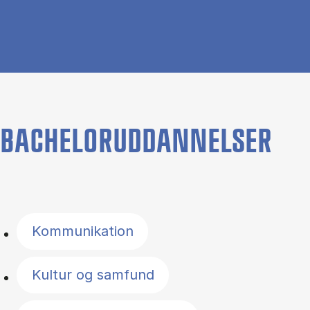
BACHELORUDDANNELSER
Filter by topics
Kommunikation
Kultur og samfund