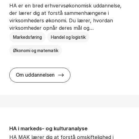
HA er en bred erhvervsøkonomisk uddannelse,
der lærer dig at forstå sammenhængene i
virksomheders økonomi. Du lærer, hvordan
virksomheder opnår deres mål og…
Markedsføring
Handel og logistik
Økonomi og matematik
HA al­men erhvervs­økonomi
Om uddannelsen
HA i mar­keds- og kul­tu­r­a­na­ly­se
HA MAK lærer dig at forstå omskiftelighed i