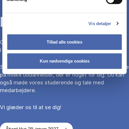
KOM TIL ÅBENT HUS
Vis detaljer
Overvejer du at søge ind på en bacheloruddannelse
Tillad alle cookies
i 2027?
Kun nødvendige cookies
Så kom med til Åbent Hus, hvor du kan blive klogere
på hvilke uddannelser, der er noget for dig. Du kan
også møde vores studerende og tale med
medarbejdere.
Vi glæder os til at se dig!
Åbent Hus 29. januar 2027