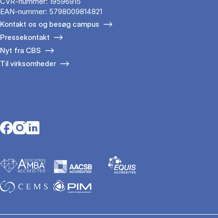
CVR-nummer: 19596915
EAN-nummer: 5798009814821
Kontakt os og besøg campus
Pressekontakt
Nyt fra CBS
Til virksomheder
Opens in a new tab
Opens in a new tab
Opens in a new tab