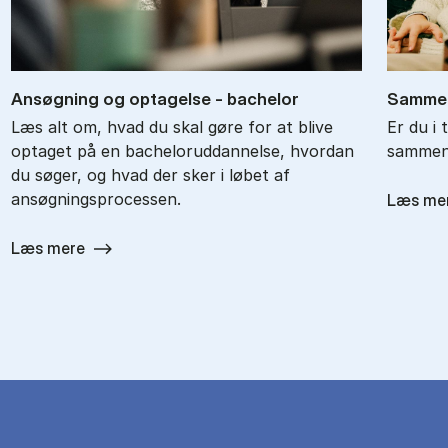
An­søg­ning og op­ta­gel­se - ba­chel­or
Sam­men
Læs alt om, hvad du skal gøre for at blive
Er du i 
optaget på en bacheloruddannelse, hvordan
sammenl
du søger, og hvad der sker i løbet af
ansøgningsprocessen.
Læs me
Læs mere