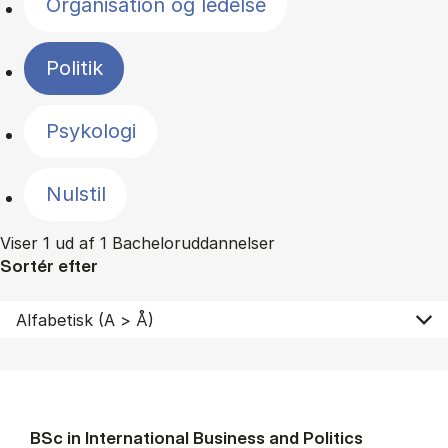
Organisation og ledelse
Politik
Psykologi
Nulstil
Viser 1 ud af 1 Bacheloruddannelser
Sortér efter
BSc in In­ter­na­tion­al Busi­ness and Polit­ics