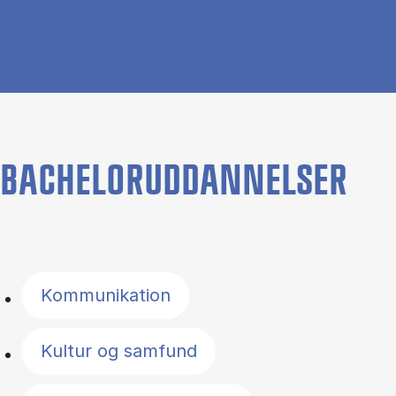
BACHELORUDDANNELSER
Filter by topics
Kommunikation
Kultur og samfund