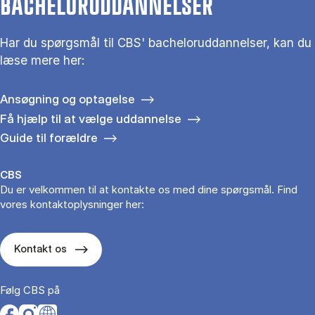
BACHELORUDDANNELSER
Har du spørgsmål til CBS' bacheloruddannelser, kan du
læse mere her:
Ansøgning og optagelse
Få hjælp til at vælge uddannelse
Guide til forældre
CBS
Du er velkommen til at kontakte os med dine spørgsmål. Find
vores kontaktoplysninger her:
Kontakt os
Følg CBS på
Opens in a new tab
Opens in a new tab
Opens in a new tab