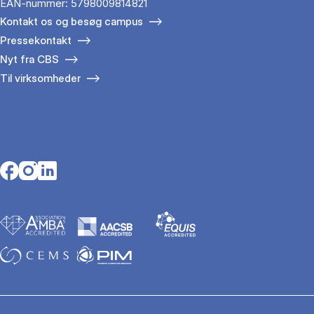
EAN-nummer: 5798009814821
Kontakt os og besøg campus
Pressekontakt
Nyt fra CBS
Til virksomheder
Opens in a new tab
Opens in a new tab
Opens in a new tab