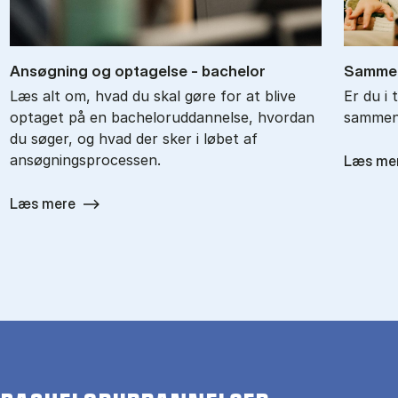
An­søg­ning og op­ta­gel­se - ba­chel­or
Sam­men
Læs alt om, hvad du skal gøre for at blive
Er du i 
optaget på en bacheloruddannelse, hvordan
sammenl
du søger, og hvad der sker i løbet af
ansøgningsprocessen.
Læs me
Læs mere