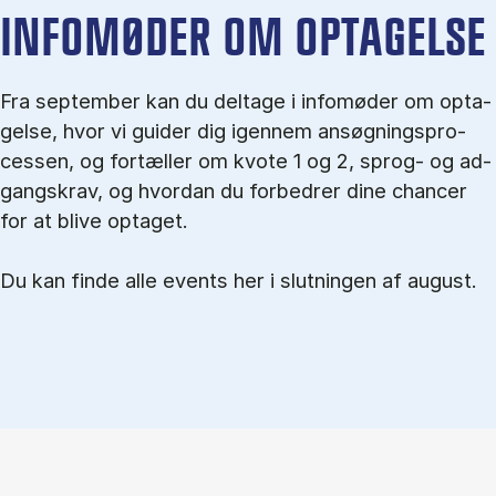
IN­FO­MØ­DER OM OP­TA­GEL­SE
Fra september kan du del­tage i in­fo­mø­der om op­ta­
gel­se, hvor vi gu­i­der dig igen­nem an­søg­nings­pro­
ces­sen, og for­tæl­ler om kvo­te 1 og 2, sprog- og ad­
gangs­krav, og hvordan du forbedrer dine chancer
for at blive optaget.
Du kan finde alle events her i slutningen af august.