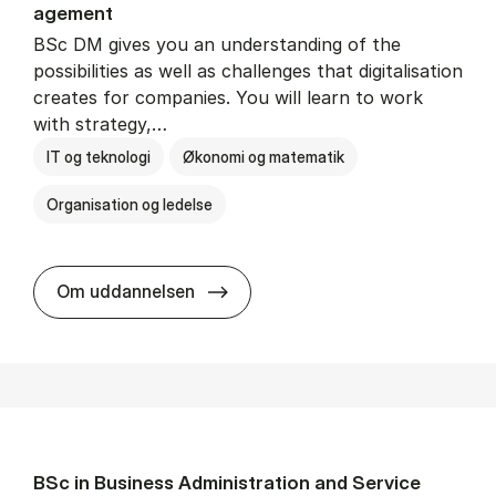
age­ment
BSc DM gives you an understanding of the
possibilities as well as challenges that digitalisation
creates for companies. You will learn to work
with strategy,…
IT og teknologi
Økonomi og matematik
Organisation og ledelse
BSc in Busi­ness Ad­min­is­tra­tion
Om uddannelsen
BSc in Busi­ness Ad­min­is­tra­tion and Ser­vice