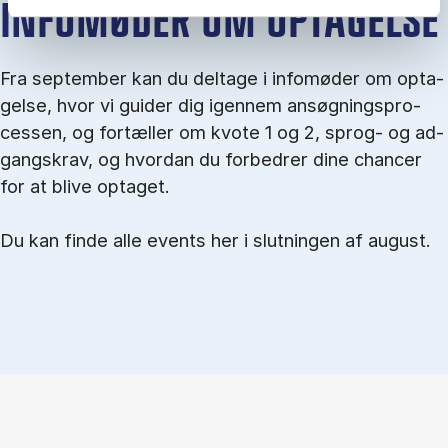
IN­FO­MØ­DER OM OP­TA­GEL­SE
Fra september kan du del­tage i in­fo­mø­der om op­ta­
gel­se, hvor vi gu­i­der dig igen­nem an­søg­nings­pro­
ces­sen, og for­tæl­ler om kvo­te 1 og 2, sprog- og ad­
gangs­krav, og hvordan du forbedrer dine chancer
for at blive optaget.
Du kan finde alle events her i slutningen af august.