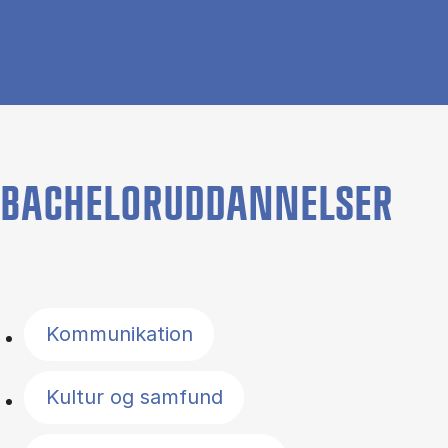
BACHELORUDDANNELSER
Filter by topics
Kommunikation
Kultur og samfund