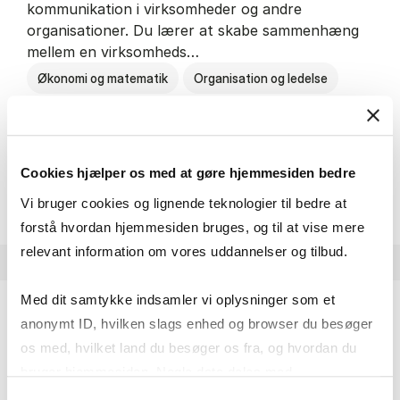
kommunikation i virksomheder og andre
organisationer. Du lærer at skabe sammenhæng
mellem en virksomheds…
Økonomi og matematik
Organisation og ledelse
Kommunikation
Cookies hjælper os med at gøre hjemmesiden bedre
HA(kom.) - erhvervs­økonomi og
Om uddannelsen
Vi bruger cookies og lignende teknologier til bedre at
forstå hvordan hjemmesiden bruges, og til at vise mere
relevant information om vores uddannelser og tilbud.
Med dit samtykke indsamler vi oplysninger som et
anonymt ID, hvilken slags enhed og browser du besøger
HA(psyk.) - erhvervs­økonomi og psy­ko­lo­gi
os med, hvilket land du besøger os fra, og hvordan du
På HA(psyk.) lærer du både at forstå, hvordan en
bruger hjemmesiden. Nogle data deles med
virksomhed fungerer og om en af virksomhedens
tredjepartsværktøjer, som vi bruger til statistik og
Samtykkevalg