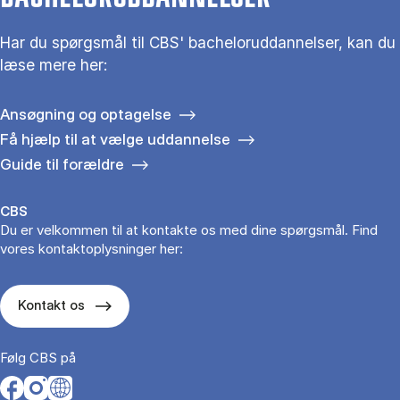
Har du spørgsmål til CBS' bacheloruddannelser, kan du
læse mere her:
Ansøgning og optagelse
Få hjælp til at vælge uddannelse
Guide til forældre
CBS
Du er velkommen til at kontakte os med dine spørgsmål. Find
vores kontaktoplysninger her:
Kontakt os
Følg CBS på
Opens in a new tab
Opens in a new tab
Opens in a new tab