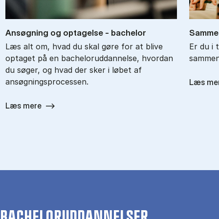
An­søg­ning og op­ta­gel­se - ba­chel­or
Sam­men
Læs alt om, hvad du skal gøre for at blive
Er du i 
optaget på en bacheloruddannelse, hvordan
sammenl
du søger, og hvad der sker i løbet af
ansøgningsprocessen.
Læs me
Læs mere
BACHELORUDDANNELSER