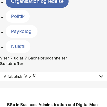
Organisation og ledelse
Politik
Psykologi
Nulstil
Viser 7 ud af 7 Bacheloruddannelser
Sortér efter
BSc in Busi­ness Ad­min­is­tra­tion and Di­git­al Man­