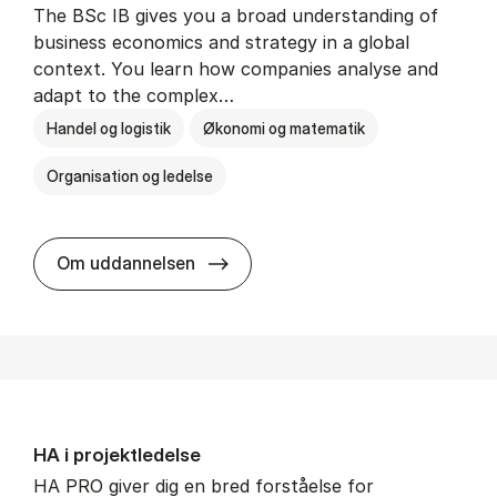
The BSc IB gives you a broad understanding of
business economics and strategy in a global
context. You learn how companies analyse and
adapt to the complex…
Handel og logistik
Økonomi og matematik
Organisation og ledelse
BSc in In­ter­na­tion­al Busi­ness
Om uddannelsen
HA i pro­jekt­le­del­se
HA PRO giver dig en bred forståelse for