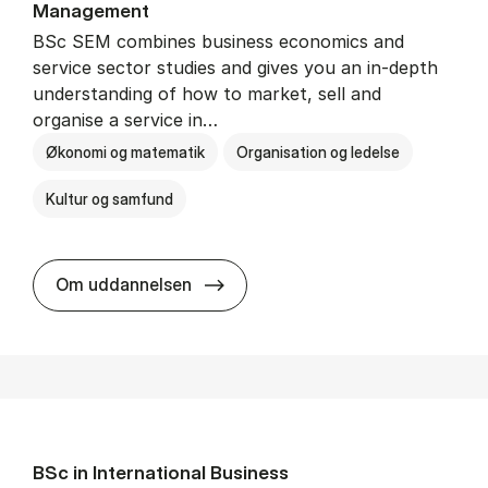
Man­age­ment
BSc SEM combines business economics and
service sector studies and gives you an in-depth
understanding of how to market, sell and
organise a service in…
Økonomi og matematik
Organisation og ledelse
Kultur og samfund
BSc in Busi­ness Ad­min­is­tra­tio
Om uddannelsen
BSc in In­ter­na­tion­al Busi­ness