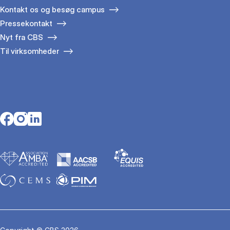
Kontakt os og besøg campus
Pressekontakt
Nyt fra CBS
Til virksomheder
Opens in a new tab
Opens in a new tab
Opens in a new tab