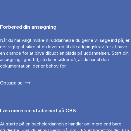
Forbered din ansøgning
Når du har valgt hvilke(n) uddannelse du gerne vil søge ind på, er
det vigtig at sikre at du lever op til alle adgangskrav for at have
en chance for at blive tilbudt en plads på uddannelsen. Start din
ansøgning i god tid, så du er sikker på, at du har al den
dokumentation, der er behov for.
Optagelse
Læs mere om studielivet på CBS
At starte på en bachelordannelse handler om mere end bare
studierne. Hvis du er nysgerrig på, om CBS er noget for dig, kan