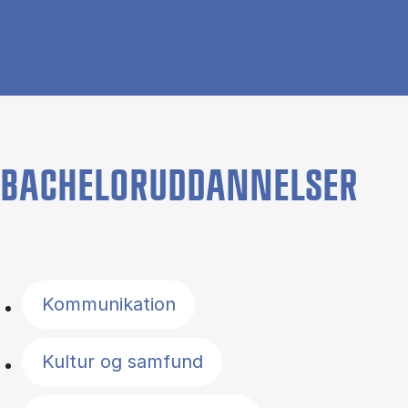
BACHELORUDDANNELSER
Filter by topics
Kommunikation
Kultur og samfund