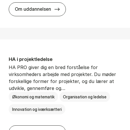
HA i mar­keds- og kul­tu­r­a­na­ly­se
Om uddannelsen
HA i pro­jekt­le­del­se
HA PRO giver dig en bred forståelse for
virksomheders arbejde med projekter. Du møder
forskellige former for projekter, og du lærer at
udvikle, gennemføre og…
Økonomi og matematik
Organisation og ledelse
Innovation og iværksætteri