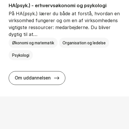
HA(psyk.) - erhvervs­økonomi og psy­ko­lo­gi
På HA(psyk.) lærer du både at forstå, hvordan en
virksomhed fungerer og om en af virksomhedens
vigtigste ressourcer: medarbejderne. Du bliver
dygtig til at…
Økonomi og matematik
Organisation og ledelse
Psykologi
HA(psyk.) - erhvervs­økonomi og ps
Om uddannelsen