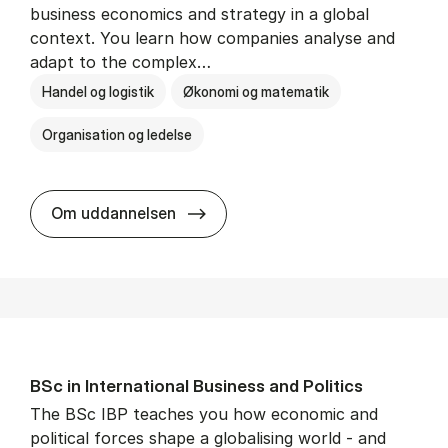
business economics and strategy in a global
context. You learn how companies analyse and
adapt to the complex…
Handel og logistik
Økonomi og matematik
Organisation og ledelse
BSc in In­ter­na­tion­al Busi­ness
Om uddannelsen
BSc in In­ter­na­tion­al Busi­ness and Polit­ics
The BSc IBP teaches you how economic and
political forces shape a globalising world - and