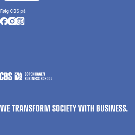
Følg CBS på
Opens in a new tab
Opens in a new tab
Opens in a new tab
WE TRANSFORM SOCIETY WITH BUSINESS.