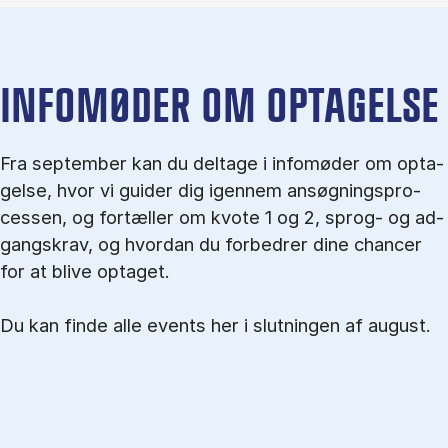
IN­FO­MØ­DER OM OP­TA­GEL­SE
Fra september kan du del­tage i in­fo­mø­der om op­ta­
gel­se, hvor vi gu­i­der dig igen­nem an­søg­nings­pro­
ces­sen, og for­tæl­ler om kvo­te 1 og 2, sprog- og ad­
gangs­krav, og hvordan du forbedrer dine chancer
for at blive optaget.
Du kan finde alle events her i slutningen af august.