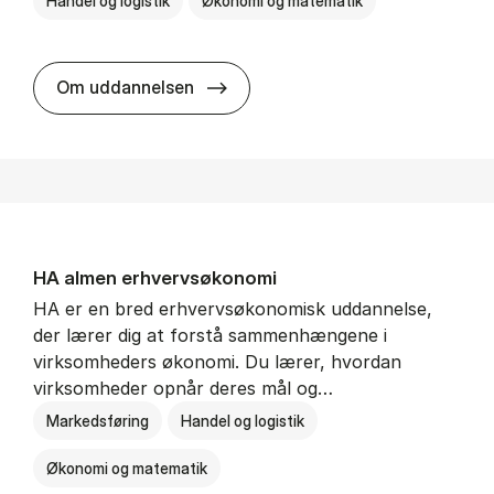
Handel og logistik
Økonomi og matematik
BSc in In­ter­na­tion­al Ship­ping a
Om uddannelsen
HA al­men erhvervs­økonomi
HA er en bred erhvervsøkonomisk uddannelse,
der lærer dig at forstå sammenhængene i
virksomheders økonomi. Du lærer, hvordan
virksomheder opnår deres mål og…
Markedsføring
Handel og logistik
Økonomi og matematik