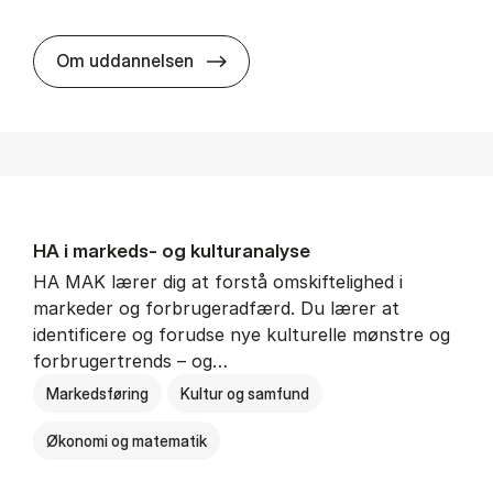
HA al­men erhvervs­økonomi
Om uddannelsen
HA i mar­keds- og kul­tu­r­a­na­ly­se
HA MAK lærer dig at forstå omskiftelighed i
markeder og forbrugeradfærd. Du lærer at
identificere og forudse nye kulturelle mønstre og
forbrugertrends – og…
Markedsføring
Kultur og samfund
Økonomi og matematik