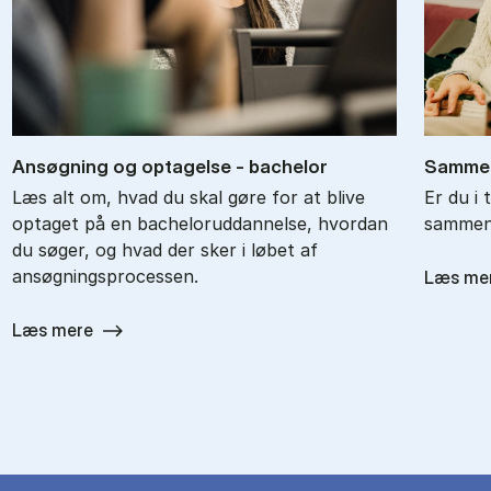
An­søg­ning og op­ta­gel­se - ba­chel­or
Sam­men
Læs alt om, hvad du skal gøre for at blive
Er du i 
optaget på en bacheloruddannelse, hvordan
sammenl
du søger, og hvad der sker i løbet af
ansøgningsprocessen.
Læs me
Læs mere