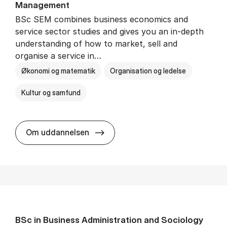
Man­age­ment
BSc SEM combines business economics and
service sector studies and gives you an in-depth
understanding of how to market, sell and
organise a service in…
Økonomi og matematik
Organisation og ledelse
Kultur og samfund
BSc in Busi­ness Ad­min­is­tra­tio
Om uddannelsen
BSc in Busi­ness Ad­min­is­tra­tion and So­ci­ology