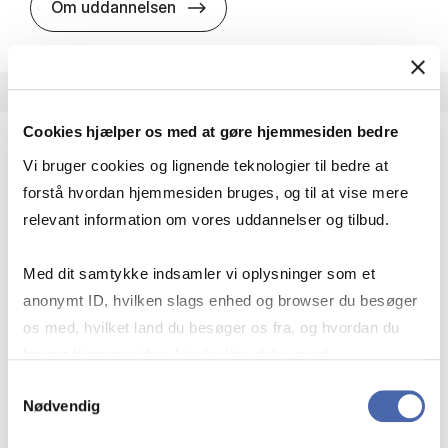
HA i pro­jekt­le­del­se
Om uddannelsen
Cookies hjælper os med at gøre hjemmesiden bedre
Vi bruger cookies og lignende teknologier til bedre at
HA(fil.) - erhvervs­økonomi og fi­lo­so­fi
forstå hvordan hjemmesiden bruges, og til at vise mere
HA(fil.) giver dig en forståelse af de udfordringer,
relevant information om vores uddannelser og tilbud.
virksomheder møder i vores komplekse verden.
Du lærer om virksomheders behov for økonomisk
Med dit samtykke indsamler vi oplysninger som et
effektivitet og…
anonymt ID, hvilken slags enhed og browser du besøger
Økonomi og matematik
Kultur og samfund
os med, hvilket land du besøger os fra, og hvordan du
Filosofi og sociologi
bruger hjemmesiden. Nogle data deles med
tredjepartsværktøjer, som vi bruger til statistik og
Samtykkevalg
Nødvendig
markedsføring. Du bestemmer selv - og kan altid trække
HA(fil.) - erhvervs­økonomi og fi­lo­
Om uddannelsen
dit samtykke tilbage via knappen nederst til højre.