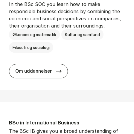
In the BSc SOC you learn how to make
responsible business decisions by combining the
economic and social perspectives on companies,
their organisation and their surroundings.
Økonomi og matematik
Kultur og samfund
Filosofi og sociologi
BSc in Busi­ness Ad­min­is­tra­tion 
Om uddannelsen
BSc in In­ter­na­tion­al Busi­ness
The BSc IB gives you a broad understanding of