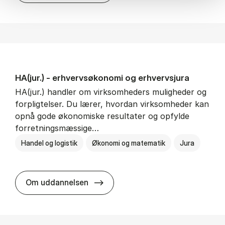
HA(jur.) - erhvervs­økonomi og erhvervs­jura
HA(jur.) handler om virksomheders muligheder og
forpligtelser. Du lærer, hvordan virksomheder kan
opnå gode økonomiske resultater og opfylde
forretningsmæssige…
Handel og logistik
Økonomi og matematik
Jura
HA(jur.) - erhvervs­økonomi og er
Om uddannelsen