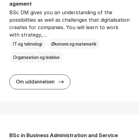
age­ment
BSc DM gives you an understanding of the
possibilities as well as challenges that digitalisation
creates for companies. You will learn to work
with strategy,…
IT og teknologi
Økonomi og matematik
Organisation og ledelse
BSc in Busi­ness Ad­min­is­tra­tion
Om uddannelsen
BSc in Busi­ness Ad­min­is­tra­tion and Ser­vice