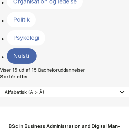
Organisation og ledelse
Politik
Psykologi
Nulstil
Viser 15 ud af 15 Bacheloruddannelser
Sortér efter
BSc in Busi­ness Ad­min­is­tra­tion and Di­git­al Man­