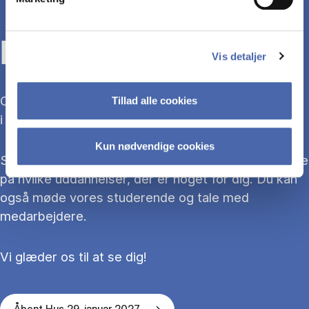
KOM TIL ÅBENT HUS
Vis detaljer
Overvejer du at søge ind på en bacheloruddannelse
Tillad alle cookies
i 2027?
Kun nødvendige cookies
Så kom med til Åbent Hus, hvor du kan blive klogere
på hvilke uddannelser, der er noget for dig. Du kan
også møde vores studerende og tale med
medarbejdere.
Vi glæder os til at se dig!
Åbent Hus 29. januar 2027