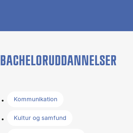
BACHELORUDDANNELSER
Filter by topics
Kommunikation
Kultur og samfund