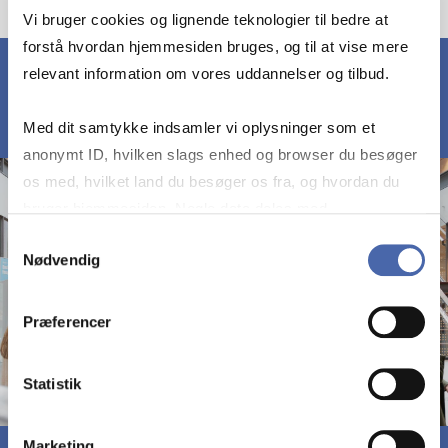
Vi bruger cookies og lignende teknologier til bedre at
forstå hvordan hjemmesiden bruges, og til at vise mere
relevant information om vores uddannelser og tilbud.
Med dit samtykke indsamler vi oplysninger som et
anonymt ID, hvilken slags enhed og browser du besøger
os med, hvilket land du besøger os fra, og hvordan du
bruger hjemmesiden. Nogle data deles med
tredjepartsværktøjer, som vi bruger til statistik og
Samtykkevalg
Nødvendig
markedsføring. Du bestemmer selv - og kan altid trække
dit samtykke tilbage via knappen nederst til højre.
Præferencer
Statistik
Marketing