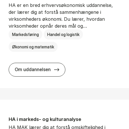
HA er en bred erhvervsøkonomisk uddannelse,
der lærer dig at forstå sammenhængene i
virksomheders økonomi. Du lærer, hvordan
virksomheder opnår deres mål og…
Markedsføring
Handel og logistik
Økonomi og matematik
HA al­men erhvervs­økonomi
Om uddannelsen
HA i mar­keds- og kul­tu­r­a­na­ly­se
HA MAK lærer dig at forstå omskiftelighed i