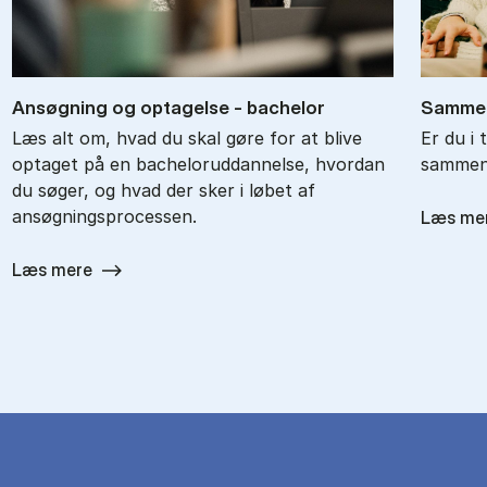
An­søg­ning og op­ta­gel­se - ba­chel­or
Sam­men
Læs alt om, hvad du skal gøre for at blive
Er du i 
optaget på en bacheloruddannelse, hvordan
sammenl
du søger, og hvad der sker i løbet af
ansøgningsprocessen.
Læs me
Læs mere