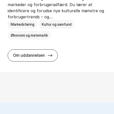
markeder og forbrugeradfærd. Du lærer at
identificere og forudse nye kulturelle mønstre og
forbrugertrends – og…
Markedsføring
Kultur og samfund
Økonomi og matematik
HA i mar­keds- og kul­tu­r­a­na­ly­se
Om uddannelsen