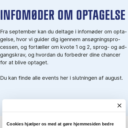
IN­FO­MØ­DER OM OP­TA­GEL­SE
Fra september kan du del­tage i in­fo­mø­der om op­ta­
gel­se, hvor vi gu­i­der dig igen­nem an­søg­nings­pro­
ces­sen, og for­tæl­ler om kvo­te 1 og 2, sprog- og ad­
gangs­krav, og hvordan du forbedrer dine chancer
for at blive optaget.
Du kan finde alle events her i slutningen af august.
Cookies hjælper os med at gøre hjemmesiden bedre