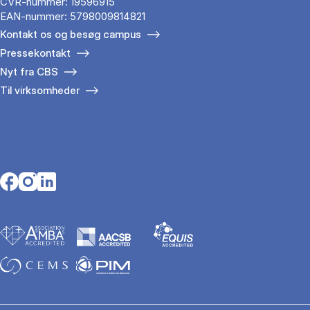
CVR-nummer: 19596915
EAN-nummer: 5798009814821
Kontakt os og besøg campus
Pressekontakt
Nyt fra CBS
Til virksomheder
Opens in a new tab
Opens in a new tab
Opens in a new tab