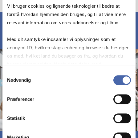
Vi bruger cookies og lignende teknologier til bedre at
forstå hvordan hjemmesiden bruges, og til at vise mere
relevant information om vores uddannelser og tilbud.
Med dit samtykke indsamler vi oplysninger som et
anonymt ID, hvilken slags enhed og browser du besøger
os med, hvilket land du besøger os fra, og hvordan du
bruger hjemmesiden. Nogle data deles med
tredjepartsværktøjer, som vi bruger til statistik og
Samtykkevalg
Nødvendig
markedsføring. Du bestemmer selv - og kan altid trække
dit samtykke tilbage via knappen nederst til højre.
Præferencer
Statistik
Marketing