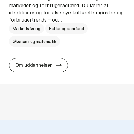
markeder og forbrugeradfærd. Du lærer at
identificere og forudse nye kulturelle mønstre og
forbrugertrends – og…
Markedsføring
Kultur og samfund
Økonomi og matematik
HA i mar­keds- og kul­tu­r­a­na­ly­se
Om uddannelsen