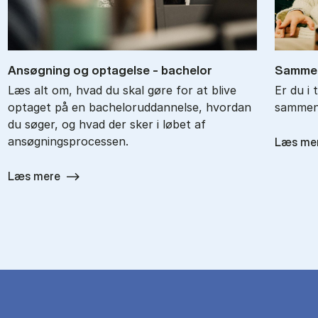
An­søg­ning og op­ta­gel­se - ba­chel­or
Sam­men
Læs alt om, hvad du skal gøre for at blive
Er du i 
optaget på en bacheloruddannelse, hvordan
sammenl
du søger, og hvad der sker i løbet af
ansøgningsprocessen.
Læs me
Læs mere