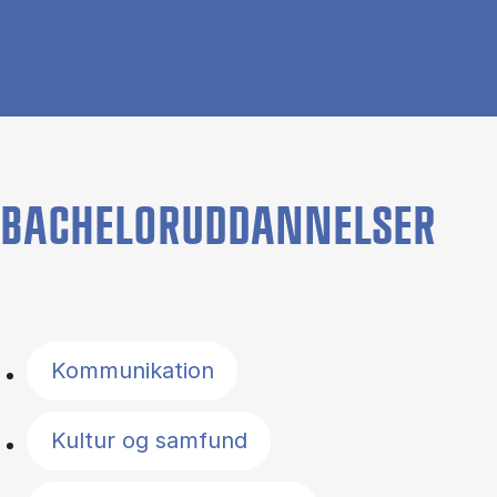
BACHELORUDDANNELSER
Filter by topics
Kommunikation
Kultur og samfund