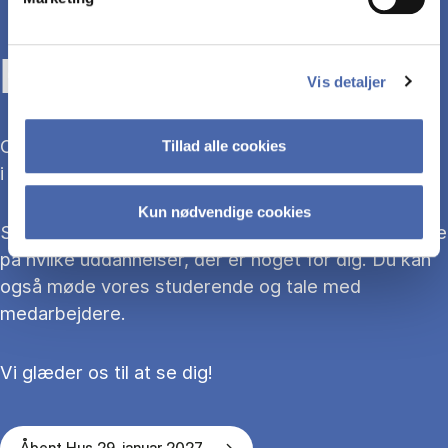
KOM TIL ÅBENT HUS
Vis detaljer
Overvejer du at søge ind på en bacheloruddannelse
Tillad alle cookies
i 2027?
Kun nødvendige cookies
Så kom med til Åbent Hus, hvor du kan blive klogere
på hvilke uddannelser, der er noget for dig. Du kan
også møde vores studerende og tale med
medarbejdere.
Vi glæder os til at se dig!
Åbent Hus 29. januar 2027