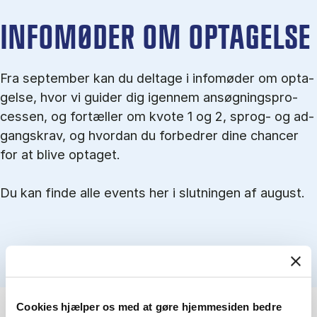
IN­FO­MØ­DER OM OP­TA­GEL­SE
Fra september kan du del­tage i in­fo­mø­der om op­ta­
gel­se, hvor vi gu­i­der dig igen­nem an­søg­nings­pro­
ces­sen, og for­tæl­ler om kvo­te 1 og 2, sprog- og ad­
gangs­krav, og hvordan du forbedrer dine chancer
for at blive optaget.
Du kan finde alle events her i slutningen af august.
Cookies hjælper os med at gøre hjemmesiden bedre