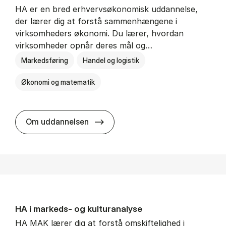
HA er en bred erhvervsøkonomisk uddannelse,
der lærer dig at forstå sammenhængene i
virksomheders økonomi. Du lærer, hvordan
virksomheder opnår deres mål og…
Markedsføring
Handel og logistik
Økonomi og matematik
HA al­men erhvervs­økonomi
Om uddannelsen
HA i mar­keds- og kul­tu­r­a­na­ly­se
HA MAK lærer dig at forstå omskiftelighed i