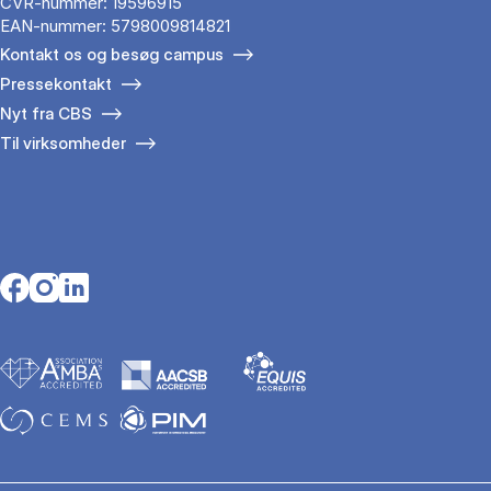
CVR-nummer: 19596915
EAN-nummer: 5798009814821
Kontakt os og besøg campus
Pressekontakt
Nyt fra CBS
Til virksomheder
Opens in a new tab
Opens in a new tab
Opens in a new tab