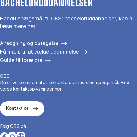
BACHELORUDDANNELSER
Har du spørgsmål til CBS' bacheloruddannelser, kan du
læse mere her:
Ansøgning og optagelse
Få hjælp til at vælge uddannelse
Guide til forældre
CBS
Du er velkommen til at kontakte os med dine spørgsmål. Find
vores kontaktoplysninger her:
Kontakt os
Følg CBS på
Opens in a new tab
Opens in a new tab
Opens in a new tab