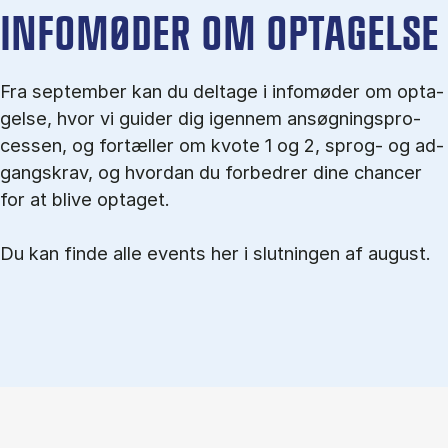
IN­FO­MØ­DER OM OP­TA­GEL­SE
Fra september kan du del­tage i in­fo­mø­der om op­ta­
gel­se, hvor vi gu­i­der dig igen­nem an­søg­nings­pro­
ces­sen, og for­tæl­ler om kvo­te 1 og 2, sprog- og ad­
gangs­krav, og hvordan du forbedrer dine chancer
for at blive optaget.
Du kan finde alle events her i slutningen af august.