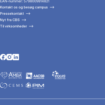
EAN-nummer: 5798009814821
Kontakt os og besøg campus
Pressekontakt
Nyt fra CBS
Til virksomheder
Opens in a new tab
Opens in a new tab
Opens in a new tab