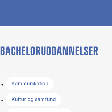
BACHELORUDDANNELSER
Filter by topics
Kommunikation
Kultur og samfund