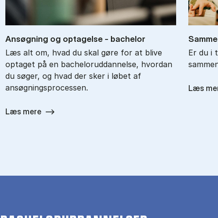
An­søg­ning og op­ta­gel­se - ba­chel­or
Sam­men
Læs alt om, hvad du skal gøre for at blive
Er du i 
optaget på en bacheloruddannelse, hvordan
sammenl
du søger, og hvad der sker i løbet af
ansøgningsprocessen.
Læs me
Læs mere