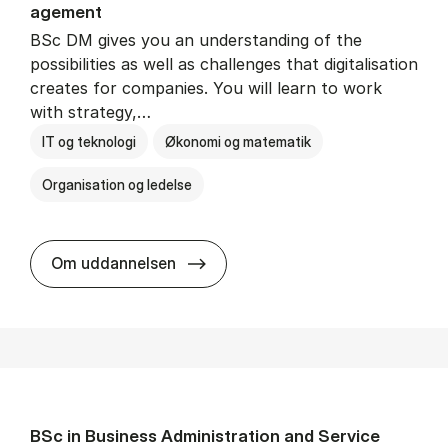
age­ment
BSc DM gives you an understanding of the
possibilities as well as challenges that digitalisation
creates for companies. You will learn to work
with strategy,…
IT og teknologi
Økonomi og matematik
Organisation og ledelse
BSc in Busi­ness Ad­min­is­tra­tion
Om uddannelsen
BSc in Busi­ness Ad­min­is­tra­tion and Ser­vice