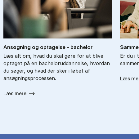
An­søg­ning og op­ta­gel­se - ba­chel­or
Sam­men
Læs alt om, hvad du skal gøre for at blive
Er du i 
optaget på en bacheloruddannelse, hvordan
sammenl
du søger, og hvad der sker i løbet af
ansøgningsprocessen.
Læs me
Læs mere