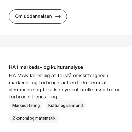
HA al­men erhvervs­økonomi
Om uddannelsen
HA i mar­keds- og kul­tu­r­a­na­ly­se
HA MAK lærer dig at forstå omskiftelighed i
markeder og forbrugeradfærd. Du lærer at
identificere og forudse nye kulturelle mønstre og
forbrugertrends – og…
Markedsføring
Kultur og samfund
Økonomi og matematik