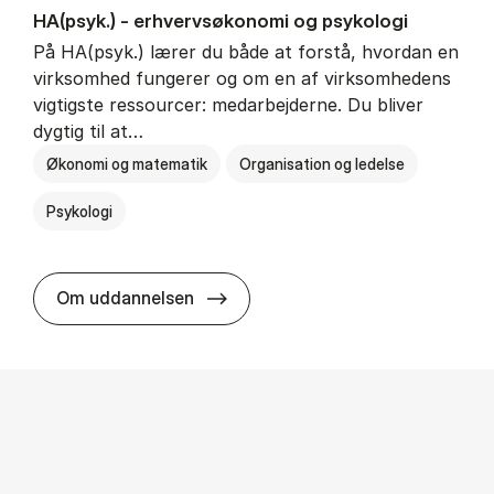
HA(psyk.) - erhvervs­økonomi og psy­ko­lo­gi
På HA(psyk.) lærer du både at forstå, hvordan en
virksomhed fungerer og om en af virksomhedens
vigtigste ressourcer: medarbejderne. Du bliver
dygtig til at…
Økonomi og matematik
Organisation og ledelse
Psykologi
HA(psyk.) - erhvervs­økonomi og ps
Om uddannelsen