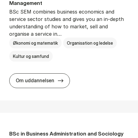
Man­age­ment
BSc SEM combines business economics and
service sector studies and gives you an in-depth
understanding of how to market, sell and
organise a service in…
Økonomi og matematik
Organisation og ledelse
Kultur og samfund
BSc in Busi­ness Ad­min­is­tra­tio
Om uddannelsen
BSc in Busi­ness Ad­min­is­tra­tion and So­ci­ology