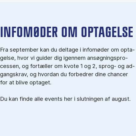
IN­FO­MØ­DER OM OP­TA­GEL­SE
Fra september kan du del­tage i in­fo­mø­der om op­ta­
gel­se, hvor vi gu­i­der dig igen­nem an­søg­nings­pro­
ces­sen, og for­tæl­ler om kvo­te 1 og 2, sprog- og ad­
gangs­krav, og hvordan du forbedrer dine chancer
for at blive optaget.
Du kan finde alle events her i slutningen af august.