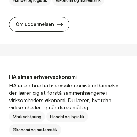
Handel og logistik
Økonomi og matematik
BSc in In­ter­na­tion­al Ship­ping a
Om uddannelsen
HA al­men erhvervs­økonomi
HA er en bred erhvervsøkonomisk uddannelse,
der lærer dig at forstå sammenhængene i
virksomheders økonomi. Du lærer, hvordan
virksomheder opnår deres mål og…
Markedsføring
Handel og logistik
Økonomi og matematik