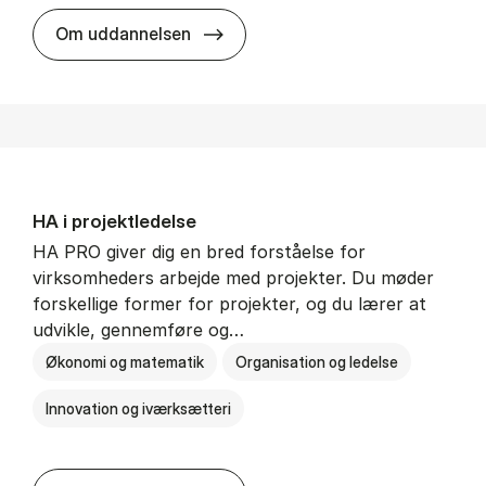
HA i mar­keds- og kul­tu­r­a­na­ly­se
Om uddannelsen
HA i pro­jekt­le­del­se
HA PRO giver dig en bred forståelse for
virksomheders arbejde med projekter. Du møder
forskellige former for projekter, og du lærer at
udvikle, gennemføre og…
Økonomi og matematik
Organisation og ledelse
Innovation og iværksætteri