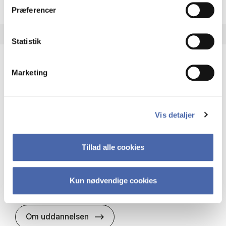
Præferencer
Statistik
Marketing
HA(it.) - erhvervs­økonomi og informations­
teknologi
HA(it.) giver dig en bred forståelse for
Vis detaljer
virksomheders muligheder og udfordringer inden
for it. Du får redskaber til at udvælge, udvikle og
implementere it…
Tillad alle cookies
IT og teknologi
Økonomi og matematik
Organisation og ledelse
Kun nødvendige cookies
HA(it.) - erhvervs­økonomi og in
Om uddannelsen