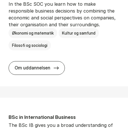
In the BSc SOC you learn how to make
responsible business decisions by combining the
economic and social perspectives on companies,
their organisation and their surroundings.
Økonomi og matematik
Kultur og samfund
Filosofi og sociologi
BSc in Busi­ness Ad­min­is­tra­tion 
Om uddannelsen
BSc in In­ter­na­tion­al Busi­ness
The BSc IB gives you a broad understanding of