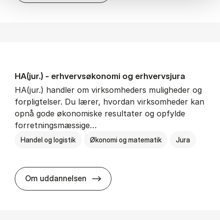
HA(jur.) - erhvervs­økonomi og erhvervs­jura
HA(jur.) handler om virksomheders muligheder og
forpligtelser. Du lærer, hvordan virksomheder kan
opnå gode økonomiske resultater og opfylde
forretningsmæssige…
Handel og logistik
Økonomi og matematik
Jura
HA(jur.) - erhvervs­økonomi og er
Om uddannelsen