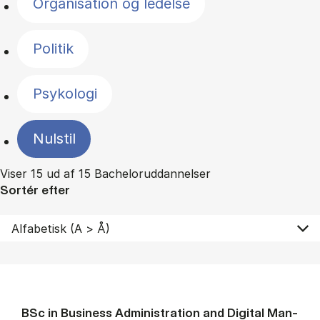
Organisation og ledelse
Politik
Psykologi
Nulstil
Viser 15 ud af 15 Bacheloruddannelser
Sortér efter
BSc in Busi­ness Ad­min­is­tra­tion and Di­git­al Man­