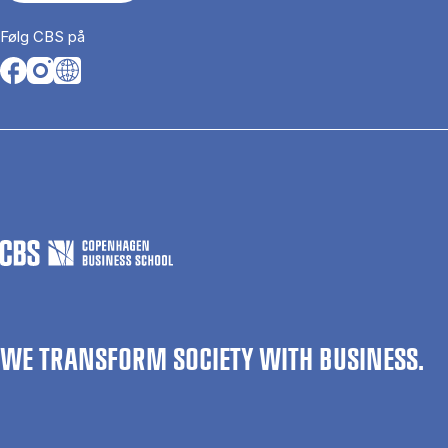
Følg CBS på
Opens in a new tab
Opens in a new tab
Opens in a new tab
WE TRANSFORM SOCIETY WITH BUSINESS.