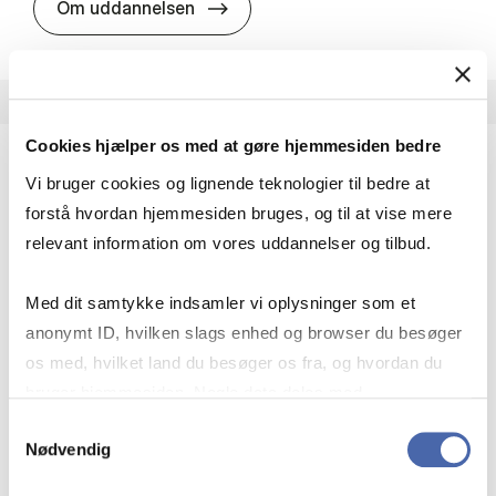
HA i pro­jekt­le­del­se
Om uddannelsen
Cookies hjælper os med at gøre hjemmesiden bedre
Vi bruger cookies og lignende teknologier til bedre at
HA(fil.) - erhvervs­økonomi og fi­lo­so­fi
forstå hvordan hjemmesiden bruges, og til at vise mere
HA(fil.) giver dig en forståelse af de udfordringer,
relevant information om vores uddannelser og tilbud.
virksomheder møder i vores komplekse verden.
Du lærer om virksomheders behov for økonomisk
Med dit samtykke indsamler vi oplysninger som et
effektivitet og…
anonymt ID, hvilken slags enhed og browser du besøger
Økonomi og matematik
Kultur og samfund
os med, hvilket land du besøger os fra, og hvordan du
Filosofi og sociologi
bruger hjemmesiden. Nogle data deles med
tredjepartsværktøjer, som vi bruger til statistik og
Samtykkevalg
Nødvendig
markedsføring. Du bestemmer selv - og kan altid trække
HA(fil.) - erhvervs­økonomi og fi­lo­
Om uddannelsen
dit samtykke tilbage via knappen nederst til højre.