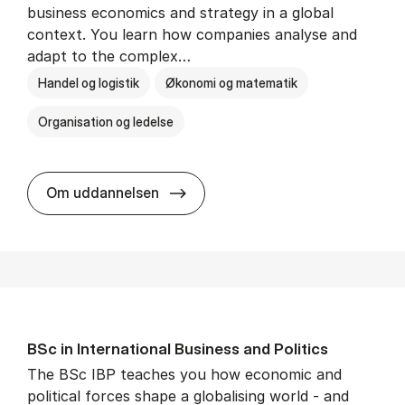
business economics and strategy in a global
context. You learn how companies analyse and
adapt to the complex…
Handel og logistik
Økonomi og matematik
Organisation og ledelse
BSc in In­ter­na­tion­al Busi­ness
Om uddannelsen
BSc in In­ter­na­tion­al Busi­ness and Polit­ics
The BSc IBP teaches you how economic and
political forces shape a globalising world - and