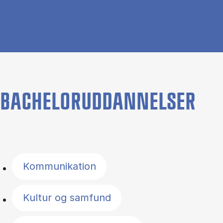
BACHELORUDDANNELSER
Filter by topics
Kommunikation
Kultur og samfund