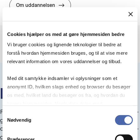
HA(jur.) - erhvervs­økonomi og er
Om uddannelsen
Cookies hjælper os med at gøre hjemmesiden bedre
Vi bruger cookies og lignende teknologier til bedre at
forstå hvordan hjemmesiden bruges, og til at vise mere
relevant information om vores uddannelser og tilbud.
Med dit samtykke indsamler vi oplysninger som et
anonymt ID, hvilken slags enhed og browser du besøger
IN­FO­MØ­DER OM OP­TA­GEL­SE
os med, hvilket land du besøger os fra, og hvordan du
bruger hjemmesiden. Nogle data deles med
Fra september kan du del­tage i in­fo­mø­der om op­ta­
tredjepartsværktøjer, som vi bruger til statistik og
Samtykkevalg
gel­se, hvor vi gu­i­der dig igen­nem an­søg­nings­pro­
Nødvendig
markedsføring. Du bestemmer selv - og kan altid trække
ces­sen, og for­tæl­ler om kvo­te 1 og 2, sprog- og ad­
dit samtykke tilbage via knappen nederst til højre.
gangs­krav, og hvordan du forbedrer dine chancer
Præferencer