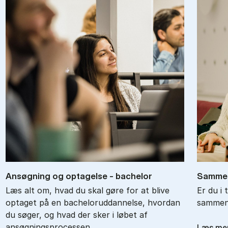
An­søg­ning og op­ta­gel­se - ba­chel­or
Sam­men
Læs alt om, hvad du skal gøre for at blive
Er du i 
optaget på en bacheloruddannelse, hvordan
sammenl
du søger, og hvad der sker i løbet af
ansøgningsprocessen.
Læs me