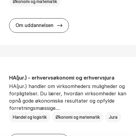
Økonomi og matematik
HA al­men erhvervs­økonomi
Om uddannelsen
HA(jur.) - erhvervs­økonomi og erhvervs­jura
HA(jur.) handler om virksomheders muligheder og
forpligtelser. Du lærer, hvordan virksomheder kan
opnå gode økonomiske resultater og opfylde
forretningsmæssige…
Handel og logistik
Økonomi og matematik
Jura