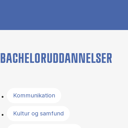
BACHELORUDDANNELSER
Filter by topics
Kommunikation
Kultur og samfund