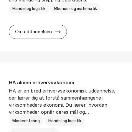
Handel og logistik
Økonomi og matematik
BSc in In­ter­na­tion­al Ship­ping a
Om uddannelsen
HA al­men erhvervs­økonomi
HA er en bred erhvervsøkonomisk uddannelse,
der lærer dig at forstå sammenhængene i
virksomheders økonomi. Du lærer, hvordan
virksomheder opnår deres mål og…
Markedsføring
Handel og logistik