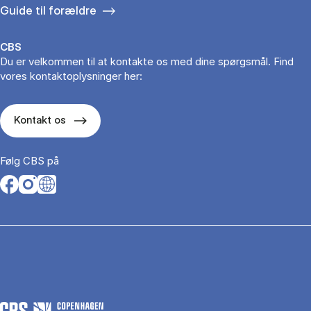
Guide til forældre
CBS
Du er velkommen til at kontakte os med dine spørgsmål. Find
vores kontaktoplysninger her:
Kontakt os
Følg CBS på
Opens in a new tab
Opens in a new tab
Opens in a new tab