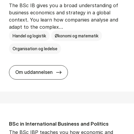
The BSc IB gives you a broad understanding of
business economics and strategy in a global
context. You learn how companies analyse and
adapt to the complex…
Handel og logistik
Økonomi og matematik
Organisation og ledelse
BSc in In­ter­na­tion­al Busi­ness
Om uddannelsen
BSc in In­ter­na­tion­al Busi­ness and Polit­ics
The BSc IBP teaches you how economic and