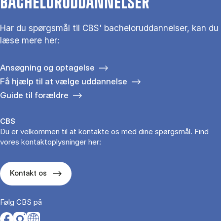
BACHELORUDDANNELSER
Har du spørgsmål til CBS' bacheloruddannelser, kan du
læse mere her:
Ansøgning og optagelse
Få hjælp til at vælge uddannelse
Guide til forældre
CBS
Du er velkommen til at kontakte os med dine spørgsmål. Find
vores kontaktoplysninger her:
Kontakt os
Følg CBS på
Opens in a new tab
Opens in a new tab
Opens in a new tab