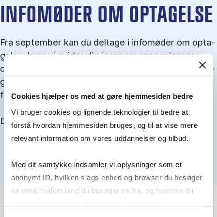
IN­FO­MØ­DER OM OP­TA­GEL­SE
Fra september kan du del­tage i in­fo­mø­der om op­ta­
gel­se, hvor vi gu­i­der dig igen­nem an­søg­nings­pro­
ces­sen, og for­tæl­ler om kvo­te 1 og 2, sprog- og ad­
gangs­krav, og hvordan du forbedrer dine chancer
for at blive optaget.
Cookies hjælper os med at gøre hjemmesiden bedre
Vi bruger cookies og lignende teknologier til bedre at
Du kan finde alle events her i slutningen af august.
forstå hvordan hjemmesiden bruges, og til at vise mere
relevant information om vores uddannelser og tilbud.
Med dit samtykke indsamler vi oplysninger som et
anonymt ID, hvilken slags enhed og browser du besøger
os med, hvilket land du besøger os fra, og hvordan du
bruger hjemmesiden. Nogle data deles med
tredjepartsværktøjer, som vi bruger til statistik og