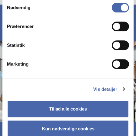
Samtykkevalg
Nødvendig
markedsføring. Du bestemmer selv - og kan altid trække
dit samtykke tilbage via knappen nederst til højre.
Præferencer
Statistik
Marketing
Vis detaljer
Tillad alle cookies
Kun nødvendige cookies