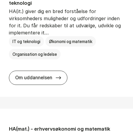
teknologi
HA(it.) giver dig en bred forståelse for
virksomheders muligheder og udfordringer inden
for it. Du får redskaber til at udvælge, udvikle og
implementere it…
IT og teknologi
Økonomi og matematik
Organisation og ledelse
HA(it.) - erhvervs­økonomi og in
Om uddannelsen
HA(mat.) - erhvervs­økonomi og ma­te­ma­tik