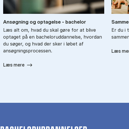
An­søg­ning og op­ta­gel­se - ba­chel­or
Sam­men
Læs alt om, hvad du skal gøre for at blive
Er du i 
optaget på en bacheloruddannelse, hvordan
sammenl
du søger, og hvad der sker i løbet af
ansøgningsprocessen.
Læs me
Læs mere