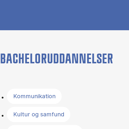
BACHELORUDDANNELSER
Filter by topics
Kommunikation
Kultur og samfund