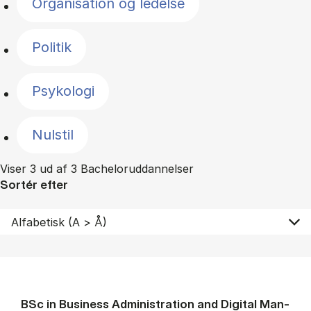
Organisation og ledelse
Politik
Psykologi
Nulstil
Viser 3 ud af 3 Bacheloruddannelser
Sortér efter
BSc in Busi­ness Ad­min­is­tra­tion and Di­git­al Man­