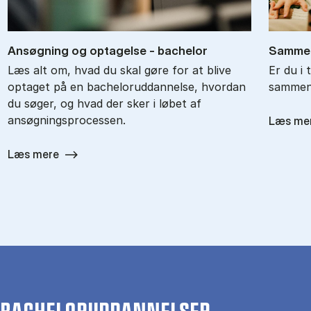
An­søg­ning og op­ta­gel­se - ba­chel­or
Sam­men
Læs alt om, hvad du skal gøre for at blive
Er du i 
optaget på en bacheloruddannelse, hvordan
sammenl
du søger, og hvad der sker i løbet af
ansøgningsprocessen.
Læs me
Læs mere