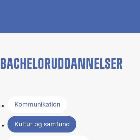
BACHELORUDDANNELSER
Filter by topics
Kommunikation
Kultur og samfund