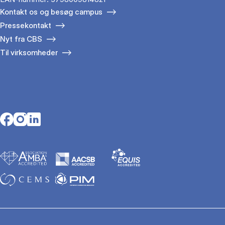
Kontakt os og besøg campus
Pressekontakt
Nyt fra CBS
Til virksomheder
Opens in a new tab
Opens in a new tab
Opens in a new tab