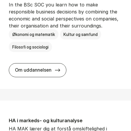
In the BSc SOC you learn how to make
responsible business decisions by combining the
economic and social perspectives on companies,
their organisation and their surroundings.
Økonomi og matematik
Kultur og samfund
Filosofi og sociologi
BSc in Busi­ness Ad­min­is­tra­tion 
Om uddannelsen
HA i mar­keds- og kul­tu­r­a­na­ly­se
HA MAK lærer dig at forstå omskiftelighed i