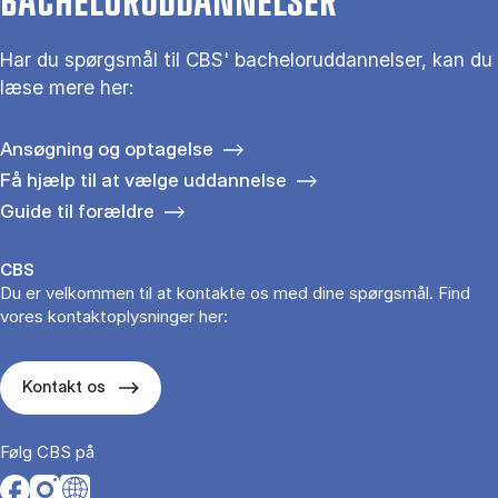
BACHELORUDDANNELSER
Har du spørgsmål til CBS' bacheloruddannelser, kan du
læse mere her:
Ansøgning og optagelse
Få hjælp til at vælge uddannelse
Guide til forældre
CBS
Du er velkommen til at kontakte os med dine spørgsmål. Find
vores kontaktoplysninger her:
Kontakt os
Følg CBS på
Opens in a new tab
Opens in a new tab
Opens in a new tab