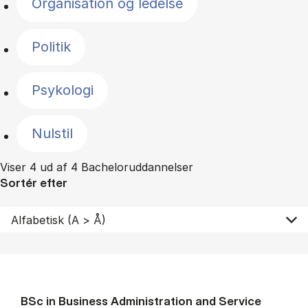
Organisation og ledelse
Politik
Psykologi
Nulstil
Viser 4 ud af 4 Bacheloruddannelser
Sortér efter
BSc in Busi­ness Ad­min­is­tra­tion and Ser­vice