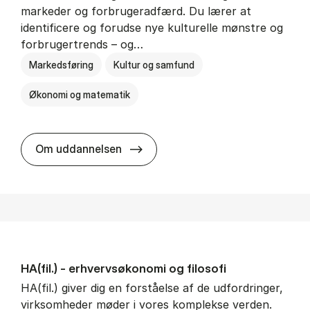
markeder og forbrugeradfærd. Du lærer at
identificere og forudse nye kulturelle mønstre og
forbrugertrends – og…
Markedsføring
Kultur og samfund
Økonomi og matematik
HA i mar­keds- og kul­tu­r­a­na­ly­se
Om uddannelsen
HA(fil.) - erhvervs­økonomi og fi­lo­so­fi
HA(fil.) giver dig en forståelse af de udfordringer,
virksomheder møder i vores komplekse verden.