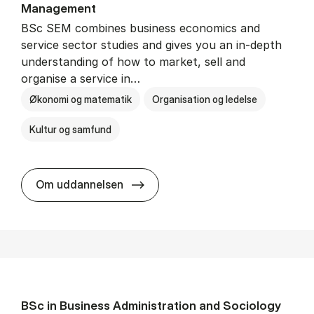
Man­age­ment
BSc SEM combines business economics and
service sector studies and gives you an in-depth
understanding of how to market, sell and
organise a service in…
Økonomi og matematik
Organisation og ledelse
Kultur og samfund
BSc in Busi­ness Ad­min­is­tra­tio
Om uddannelsen
BSc in Busi­ness Ad­min­is­tra­tion and So­ci­ology