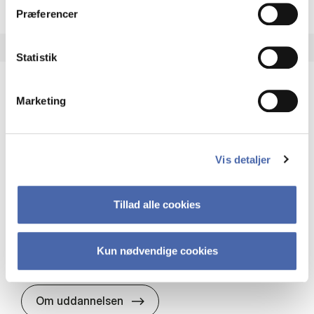
Præferencer
Statistik
Marketing
HA(it.) - erhvervs­økonomi og informations­
teknologi
HA(it.) giver dig en bred forståelse for
Vis detaljer
virksomheders muligheder og udfordringer inden
for it. Du får redskaber til at udvælge, udvikle og
implementere it…
Tillad alle cookies
IT og teknologi
Økonomi og matematik
Organisation og ledelse
Kun nødvendige cookies
HA(it.) - erhvervs­økonomi og in
Om uddannelsen