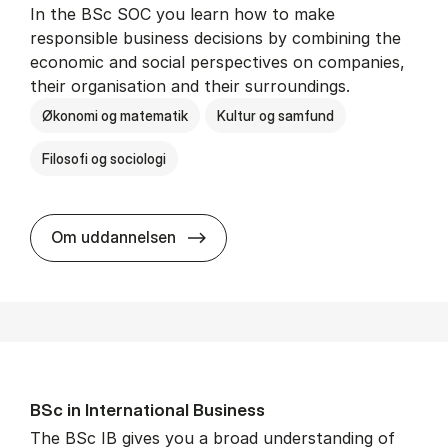
In the BSc SOC you learn how to make
responsible business decisions by combining the
economic and social perspectives on companies,
their organisation and their surroundings.
Økonomi og matematik
Kultur og samfund
Filosofi og sociologi
BSc in Busi­ness Ad­min­is­tra­tion 
Om uddannelsen
BSc in In­ter­na­tion­al Busi­ness
The BSc IB gives you a broad understanding of