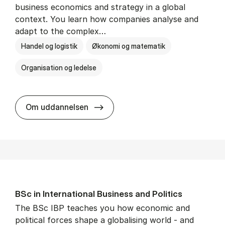
business economics and strategy in a global
context. You learn how companies analyse and
adapt to the complex…
Handel og logistik
Økonomi og matematik
Organisation og ledelse
BSc in In­ter­na­tion­al Busi­ness
Om uddannelsen
BSc in In­ter­na­tion­al Busi­ness and Polit­ics
The BSc IBP teaches you how economic and
political forces shape a globalising world - and