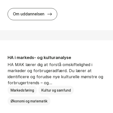
HA al­men erhvervs­økonomi
Om uddannelsen
HA i mar­keds- og kul­tu­r­a­na­ly­se
HA MAK lærer dig at forstå omskiftelighed i
markeder og forbrugeradfærd. Du lærer at
identificere og forudse nye kulturelle mønstre og
forbrugertrends – og…
Markedsføring
Kultur og samfund
Økonomi og matematik