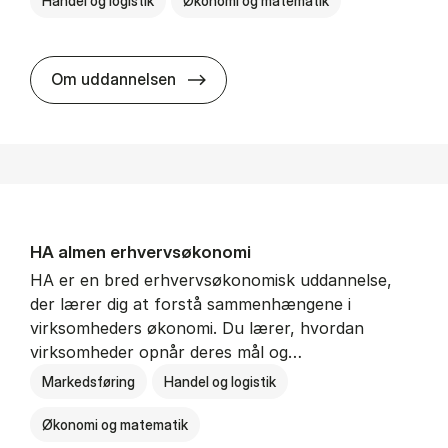
Handel og logistik
Økonomi og matematik
BSc in In­ter­na­tion­al Ship­ping a
Om uddannelsen
HA al­men erhvervs­økonomi
HA er en bred erhvervsøkonomisk uddannelse,
der lærer dig at forstå sammenhængene i
virksomheders økonomi. Du lærer, hvordan
virksomheder opnår deres mål og…
Markedsføring
Handel og logistik
Økonomi og matematik