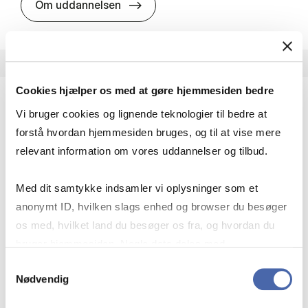
HA i pro­jekt­le­del­se
Om uddannelsen
Cookies hjælper os med at gøre hjemmesiden bedre
Vi bruger cookies og lignende teknologier til bedre at
HA(fil.) - erhvervs­økonomi og fi­lo­so­fi
forstå hvordan hjemmesiden bruges, og til at vise mere
HA(fil.) giver dig en forståelse af de udfordringer,
relevant information om vores uddannelser og tilbud.
virksomheder møder i vores komplekse verden.
Du lærer om virksomheders behov for økonomisk
Med dit samtykke indsamler vi oplysninger som et
effektivitet og…
anonymt ID, hvilken slags enhed og browser du besøger
Økonomi og matematik
Kultur og samfund
os med, hvilket land du besøger os fra, og hvordan du
Filosofi og sociologi
bruger hjemmesiden. Nogle data deles med
tredjepartsværktøjer, som vi bruger til statistik og
Samtykkevalg
Nødvendig
markedsføring. Du bestemmer selv - og kan altid trække
HA(fil.) - erhvervs­økonomi og fi­lo­
Om uddannelsen
dit samtykke tilbage via knappen nederst til højre.