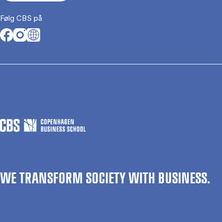
Følg CBS på
Opens in a new tab
Opens in a new tab
Opens in a new tab
WE TRANSFORM SOCIETY WITH BUSINESS.