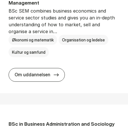
Man­age­ment
BSc SEM combines business economics and
service sector studies and gives you an in-depth
understanding of how to market, sell and
organise a service in…
Økonomi og matematik
Organisation og ledelse
Kultur og samfund
BSc in Busi­ness Ad­min­is­tra­tio
Om uddannelsen
BSc in Busi­ness Ad­min­is­tra­tion and So­ci­ology