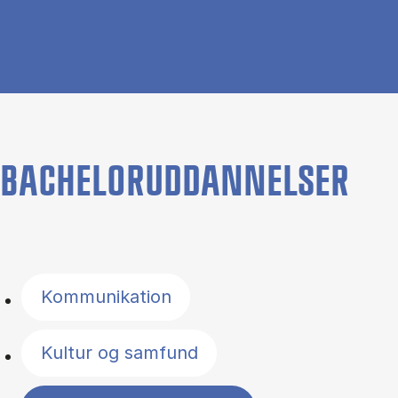
BACHELORUDDANNELSER
Filter by topics
Kommunikation
Kultur og samfund