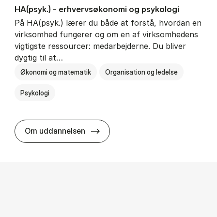
HA(psyk.) - erhvervs­økonomi og psy­ko­lo­gi
På HA(psyk.) lærer du både at forstå, hvordan en
virksomhed fungerer og om en af virksomhedens
vigtigste ressourcer: medarbejderne. Du bliver
dygtig til at…
Økonomi og matematik
Organisation og ledelse
Psykologi
HA(psyk.) - erhvervs­økonomi og ps
Om uddannelsen