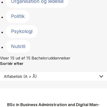
Organisation og ledelse
Politik
Psykologi
Nulstil
Viser 15 ud af 15 Bacheloruddannelser
Sortér efter
BSc in Busi­ness Ad­min­is­tra­tion and Di­git­al Man­