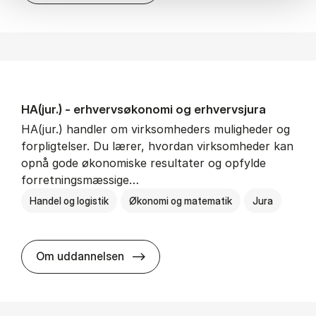
HA(jur.) - erhvervs­økonomi og erhvervs­jura
HA(jur.) handler om virksomheders muligheder og
forpligtelser. Du lærer, hvordan virksomheder kan
opnå gode økonomiske resultater og opfylde
forretningsmæssige…
Handel og logistik
Økonomi og matematik
Jura
HA(jur.) - erhvervs­økonomi og er
Om uddannelsen