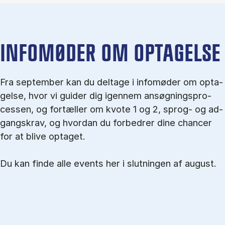
IN­FO­MØ­DER OM OP­TA­GEL­SE
Fra september kan du del­tage i in­fo­mø­der om op­ta­
gel­se, hvor vi gu­i­der dig igen­nem an­søg­nings­pro­
ces­sen, og for­tæl­ler om kvo­te 1 og 2, sprog- og ad­
gangs­krav, og hvordan du forbedrer dine chancer
for at blive optaget.
Du kan finde alle events her i slutningen af august.