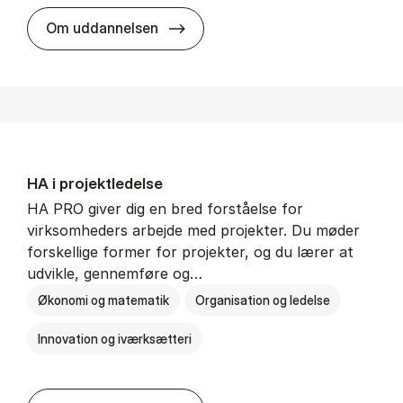
HA i mar­keds- og kul­tu­r­a­na­ly­se
Om uddannelsen
HA i pro­jekt­le­del­se
HA PRO giver dig en bred forståelse for
virksomheders arbejde med projekter. Du møder
forskellige former for projekter, og du lærer at
udvikle, gennemføre og…
Økonomi og matematik
Organisation og ledelse
Innovation og iværksætteri