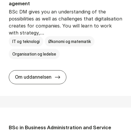
age­ment
BSc DM gives you an understanding of the
possibilities as well as challenges that digitalisation
creates for companies. You will learn to work
with strategy,…
IT og teknologi
Økonomi og matematik
Organisation og ledelse
BSc in Busi­ness Ad­min­is­tra­tion
Om uddannelsen
BSc in Busi­ness Ad­min­is­tra­tion and Ser­vice