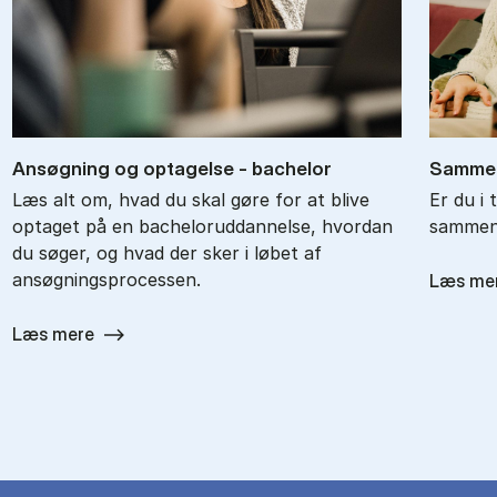
An­søg­ning og op­ta­gel­se - ba­chel­or
Sam­men
Læs alt om, hvad du skal gøre for at blive
Er du i 
optaget på en bacheloruddannelse, hvordan
sammenl
du søger, og hvad der sker i løbet af
ansøgningsprocessen.
Læs me
Læs mere