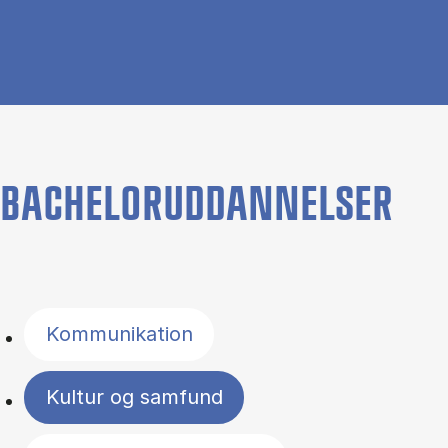
BACHELORUDDANNELSER
Filter by topics
Kommunikation
Kultur og samfund