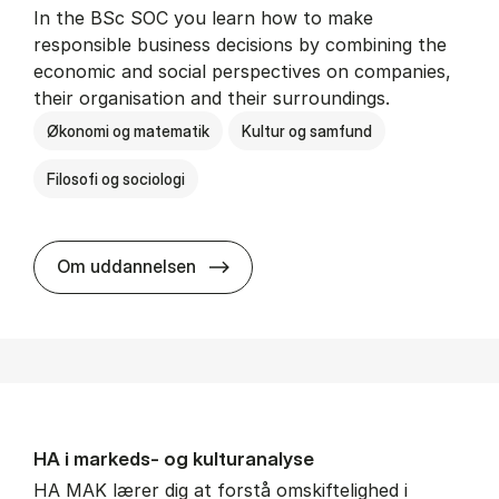
In the BSc SOC you learn how to make
responsible business decisions by combining the
economic and social perspectives on companies,
their organisation and their surroundings.
Økonomi og matematik
Kultur og samfund
Filosofi og sociologi
BSc in Busi­ness Ad­min­is­tra­tion 
Om uddannelsen
HA i mar­keds- og kul­tu­r­a­na­ly­se
HA MAK lærer dig at forstå omskiftelighed i