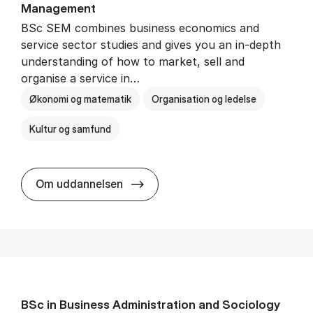
Man­age­ment
BSc SEM combines business economics and
service sector studies and gives you an in-depth
understanding of how to market, sell and
organise a service in…
Økonomi og matematik
Organisation og ledelse
Kultur og samfund
BSc in Busi­ness Ad­min­is­tra­tio
Om uddannelsen
BSc in Busi­ness Ad­min­is­tra­tion and So­ci­ology