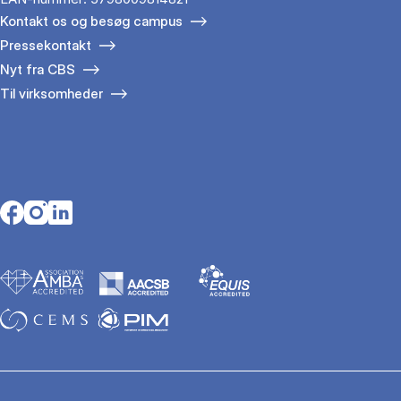
Kontakt os og besøg campus
Pressekontakt
Nyt fra CBS
Til virksomheder
Opens in a new tab
Opens in a new tab
Opens in a new tab