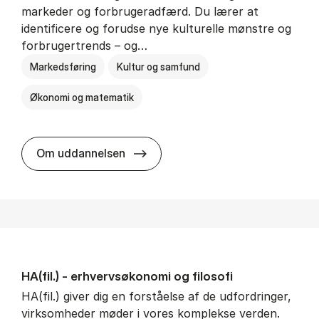
markeder og forbrugeradfærd. Du lærer at
identificere og forudse nye kulturelle mønstre og
forbrugertrends – og…
Markedsføring
Kultur og samfund
Økonomi og matematik
HA i mar­keds- og kul­tu­r­a­na­ly­se
Om uddannelsen
HA(fil.) - erhvervs­økonomi og fi­lo­so­fi
HA(fil.) giver dig en forståelse af de udfordringer,
virksomheder møder i vores komplekse verden.