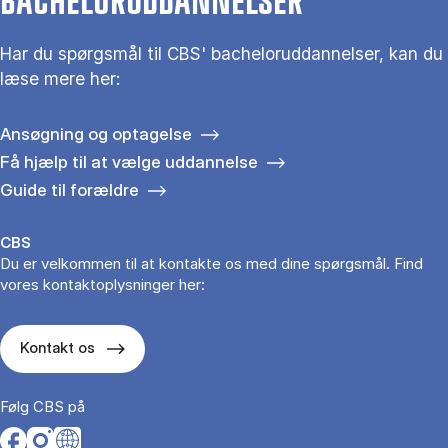
BACHELORUDDANNELSER
Har du spørgsmål til CBS' bacheloruddannelser, kan du
læse mere her:
Ansøgning og optagelse
Få hjælp til at vælge uddannelse
Guide til forældre
CBS
Du er velkommen til at kontakte os med dine spørgsmål. Find
vores kontaktoplysninger her:
Kontakt os
Følg CBS på
Opens in a new tab
Opens in a new tab
Opens in a new tab