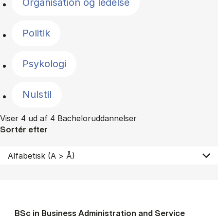
Organisation og ledelse
Politik
Psykologi
Nulstil
Viser 4 ud af 4 Bacheloruddannelser
Sortér efter
BSc in Busi­ness Ad­min­is­tra­tion and Ser­vice