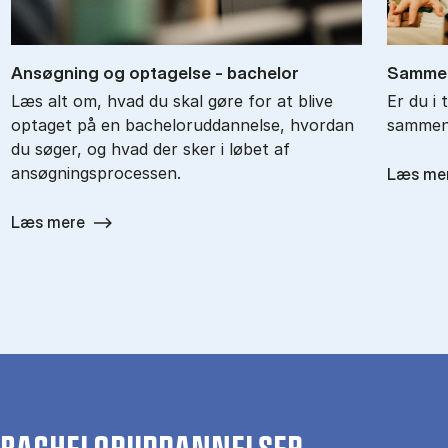
An­søg­ning og op­ta­gel­se - ba­chel­or
Sam­men
Læs alt om, hvad du skal gøre for at blive
Er du i 
optaget på en bacheloruddannelse, hvordan
sammenl
du søger, og hvad der sker i løbet af
ansøgningsprocessen.
Læs me
Læs mere