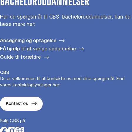
BACHELORUDDANNELSER
Har du spørgsmål til CBS' bacheloruddannelser, kan du
læse mere her:
Ansøgning og optagelse
Få hjælp til at vælge uddannelse
Guide til forældre
CBS
Du er velkommen til at kontakte os med dine spørgsmål. Find
vores kontaktoplysninger her:
Kontakt os
Følg CBS på
Opens in a new tab
Opens in a new tab
Opens in a new tab