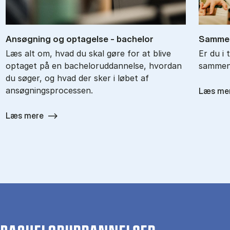
An­søg­ning og op­ta­gel­se - ba­chel­or
Sam­men
Læs alt om, hvad du skal gøre for at blive
Er du i 
optaget på en bacheloruddannelse, hvordan
sammenl
du søger, og hvad der sker i løbet af
ansøgningsprocessen.
Læs me
Læs mere