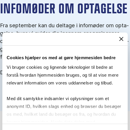
IN­FO­MØ­DER OM OP­TA­GEL­SE
Fra september kan du del­tage i in­fo­mø­der om op­ta­
gel­se, hvor vi gu­i­der dig igen­nem an­søg­nings­pro­
ces­sen, og for­tæl­ler om kvo­te 1 og 2, sprog- og ad­
gangs­krav, og hvordan du forbedrer dine chancer
for at blive optaget.
Cookies hjælper os med at gøre hjemmesiden bedre
Vi bruger cookies og lignende teknologier til bedre at
Du kan finde alle events her i slutningen af august.
forstå hvordan hjemmesiden bruges, og til at vise mere
relevant information om vores uddannelser og tilbud.
Med dit samtykke indsamler vi oplysninger som et
anonymt ID, hvilken slags enhed og browser du besøger
os med, hvilket land du besøger os fra, og hvordan du
bruger hjemmesiden. Nogle data deles med
tredjepartsværktøjer, som vi bruger til statistik og