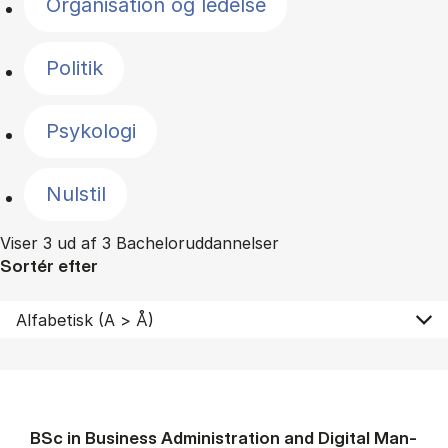
Organisation og ledelse
Politik
Psykologi
Nulstil
Viser 3 ud af 3 Bacheloruddannelser
Sortér efter
BSc in Busi­ness Ad­min­is­tra­tion and Di­git­al Man­