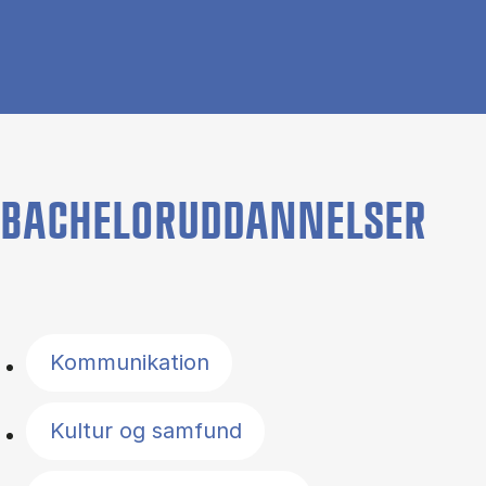
BACHELORUDDANNELSER
Filter by topics
Kommunikation
Kultur og samfund