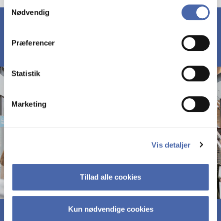
Samtykkevalg
Nødvendig
markedsføring. Du bestemmer selv - og kan altid trække
dit samtykke tilbage via knappen nederst til højre.
Præferencer
Statistik
Marketing
Vis detaljer
Tillad alle cookies
Kun nødvendige cookies