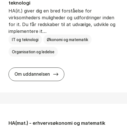
teknologi
HA(it.) giver dig en bred forståelse for
virksomheders muligheder og udfordringer inden
for it. Du får redskaber til at udvælge, udvikle og
implementere it…
IT og teknologi
Økonomi og matematik
Organisation og ledelse
HA(it.) - erhvervs­økonomi og in
Om uddannelsen
HA(mat.) - erhvervs­økonomi og ma­te­ma­tik