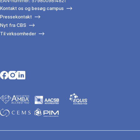
EAN-nummer: 5798009814821
Kontakt os og besøg campus
Pressekontakt
Nyt fra CBS
Til virksomheder
Opens in a new tab
Opens in a new tab
Opens in a new tab