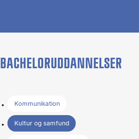
BACHELORUDDANNELSER
Filter by topics
Kommunikation
Kultur og samfund