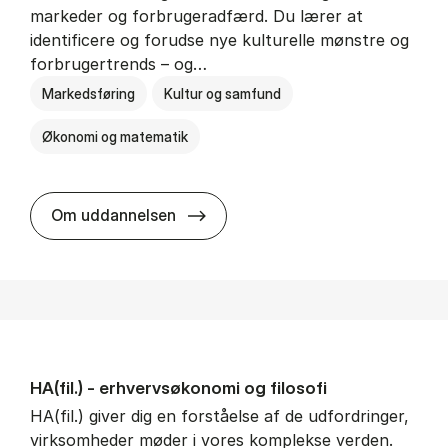
markeder og forbrugeradfærd. Du lærer at
identificere og forudse nye kulturelle mønstre og
forbrugertrends – og…
Markedsføring
Kultur og samfund
Økonomi og matematik
HA i mar­keds- og kul­tu­r­a­na­ly­se
Om uddannelsen
HA(fil.) - erhvervs­økonomi og fi­lo­so­fi
HA(fil.) giver dig en forståelse af de udfordringer,
virksomheder møder i vores komplekse verden.