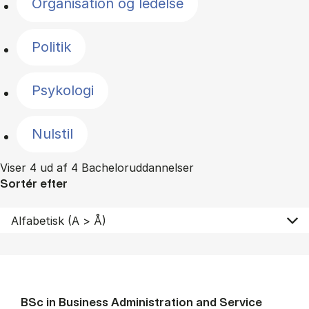
Organisation og ledelse
Politik
Psykologi
Nulstil
Viser 4 ud af 4 Bacheloruddannelser
Sortér efter
BSc in Busi­ness Ad­min­is­tra­tion and Ser­vice