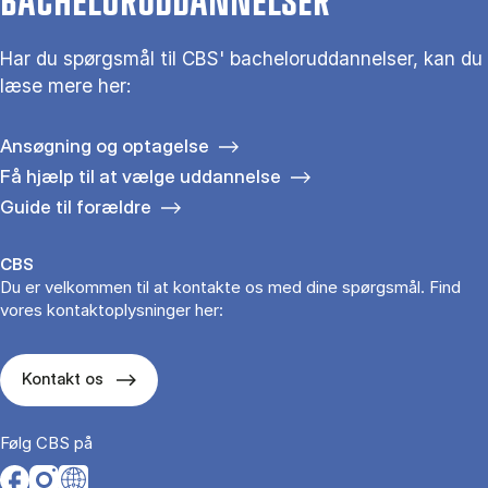
BACHELORUDDANNELSER
Har du spørgsmål til CBS' bacheloruddannelser, kan du
læse mere her:
Ansøgning og optagelse
Få hjælp til at vælge uddannelse
Guide til forældre
CBS
Du er velkommen til at kontakte os med dine spørgsmål. Find
vores kontaktoplysninger her:
Kontakt os
Følg CBS på
Opens in a new tab
Opens in a new tab
Opens in a new tab