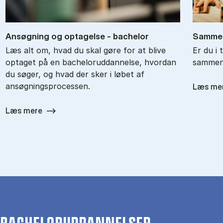
An­søg­ning og op­ta­gel­se - ba­chel­or
Sam­men
Læs alt om, hvad du skal gøre for at blive
Er du i 
optaget på en bacheloruddannelse, hvordan
sammenl
du søger, og hvad der sker i løbet af
ansøgningsprocessen.
Læs me
Læs mere