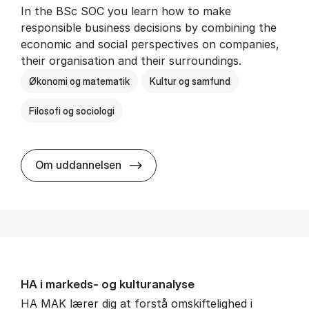
In the BSc SOC you learn how to make
responsible business decisions by combining the
economic and social perspectives on companies,
their organisation and their surroundings.
Økonomi og matematik
Kultur og samfund
Filosofi og sociologi
BSc in Busi­ness Ad­min­is­tra­tion 
Om uddannelsen
HA i mar­keds- og kul­tu­r­a­na­ly­se
HA MAK lærer dig at forstå omskiftelighed i