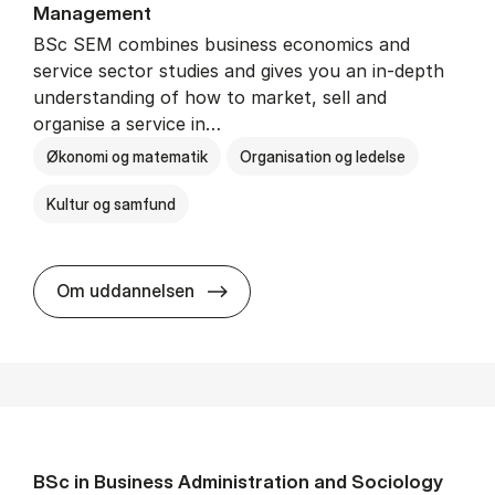
Man­age­ment
BSc SEM combines business economics and
service sector studies and gives you an in-depth
understanding of how to market, sell and
organise a service in…
Økonomi og matematik
Organisation og ledelse
Kultur og samfund
BSc in Busi­ness Ad­min­is­tra­tio
Om uddannelsen
BSc in Busi­ness Ad­min­is­tra­tion and So­ci­ology