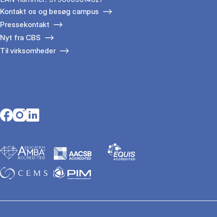
Kontakt os og besøg campus
Pressekontakt
Nyt fra CBS
Til virksomheder
Opens in a new tab
Opens in a new tab
Opens in a new tab