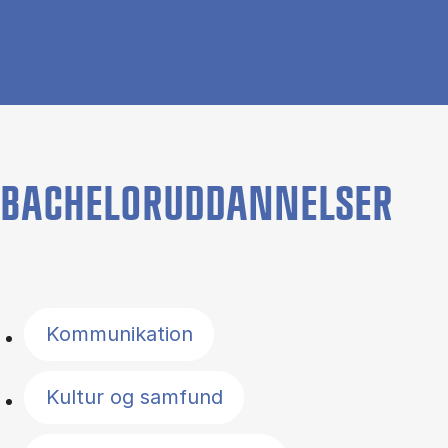
BACHELORUDDANNELSER
Filter by topics
Kommunikation
Kultur og samfund