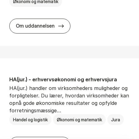
Økonomi og matematik
HA al­men erhvervs­økonomi
Om uddannelsen
HA(jur.) - erhvervs­økonomi og erhvervs­jura
HA(jur.) handler om virksomheders muligheder og
forpligtelser. Du lærer, hvordan virksomheder kan
opnå gode økonomiske resultater og opfylde
forretningsmæssige…
Handel og logistik
Økonomi og matematik
Jura