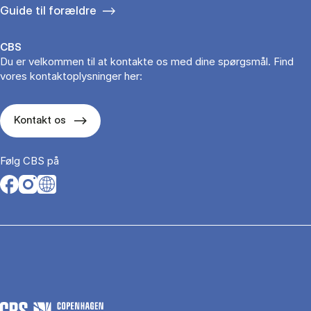
Guide til forældre
CBS
Du er velkommen til at kontakte os med dine spørgsmål. Find
vores kontaktoplysninger her:
Kontakt os
Følg CBS på
Opens in a new tab
Opens in a new tab
Opens in a new tab