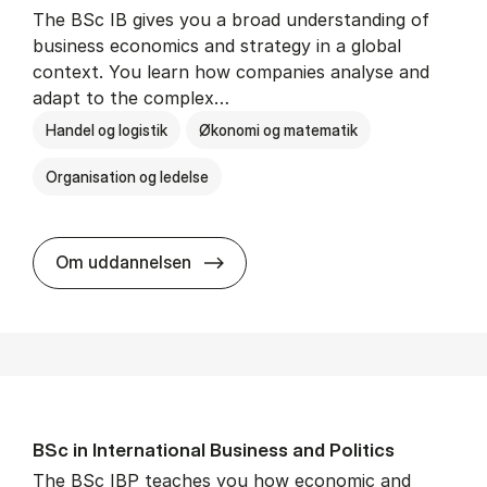
The BSc IB gives you a broad understanding of
business economics and strategy in a global
context. You learn how companies analyse and
adapt to the complex…
Handel og logistik
Økonomi og matematik
Organisation og ledelse
BSc in In­ter­na­tion­al Busi­ness
Om uddannelsen
BSc in In­ter­na­tion­al Busi­ness and Polit­ics
The BSc IBP teaches you how economic and