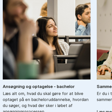
An­søg­ning og op­ta­gel­se - ba­chel­or
Sam­men
Læs alt om, hvad du skal gøre for at blive
Er du i 
optaget på en bacheloruddannelse, hvordan
sammenl
du søger, og hvad der sker i løbet af
ansøgningsprocessen.
Læs me