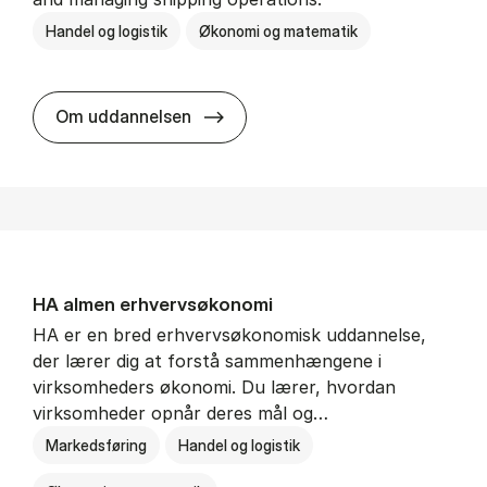
Handel og logistik
Økonomi og matematik
BSc in In­ter­na­tion­al Ship­ping a
Om uddannelsen
HA al­men erhvervs­økonomi
HA er en bred erhvervsøkonomisk uddannelse,
der lærer dig at forstå sammenhængene i
virksomheders økonomi. Du lærer, hvordan
virksomheder opnår deres mål og…
Markedsføring
Handel og logistik