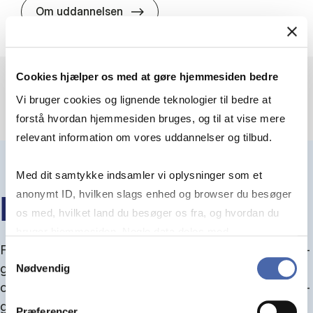
HA(jur.) - erhvervs­økonomi og er
Om uddannelsen
Cookies hjælper os med at gøre hjemmesiden bedre
Vi bruger cookies og lignende teknologier til bedre at
forstå hvordan hjemmesiden bruges, og til at vise mere
relevant information om vores uddannelser og tilbud.
Med dit samtykke indsamler vi oplysninger som et
anonymt ID, hvilken slags enhed og browser du besøger
IN­FO­MØ­DER OM OP­TA­GEL­SE
os med, hvilket land du besøger os fra, og hvordan du
bruger hjemmesiden. Nogle data deles med
Fra september kan du del­tage i in­fo­mø­der om op­ta­
tredjepartsværktøjer, som vi bruger til statistik og
Samtykkevalg
gel­se, hvor vi gu­i­der dig igen­nem an­søg­nings­pro­
Nødvendig
markedsføring. Du bestemmer selv - og kan altid trække
ces­sen, og for­tæl­ler om kvo­te 1 og 2, sprog- og ad­
dit samtykke tilbage via knappen nederst til højre.
gangs­krav, og hvordan du forbedrer dine chancer
Præferencer