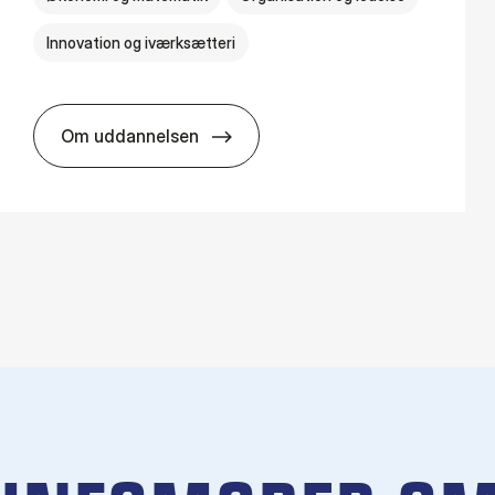
Innovation og iværksætteri
Om uddannelsen
HA i pro­jekt­le­del­se