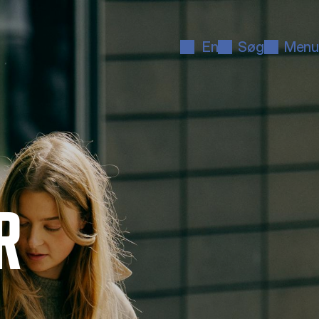
En
Søg
Menu
R