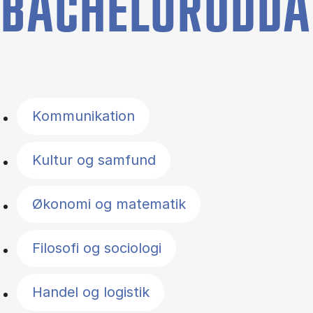
BACHELORUDDA
Filter by topics
Kommunikation
Kultur og samfund
Økonomi og matematik
Filosofi og sociologi
Handel og logistik