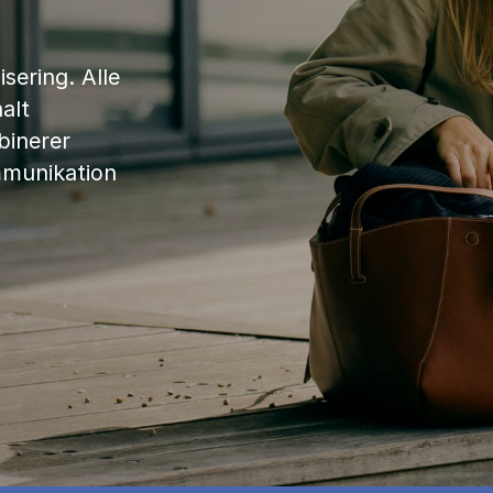
sering. Alle
alt
binerer
mmunikation