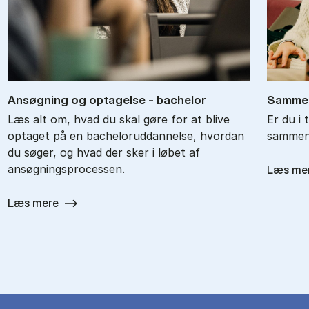
An­søg­ning og op­ta­gel­se - ba­chel­or
Sam­men
Læs alt om, hvad du skal gøre for at blive
Er du i 
optaget på en bacheloruddannelse, hvordan
sammenl
du søger, og hvad der sker i løbet af
ansøgningsprocessen.
Læs me
Læs mere