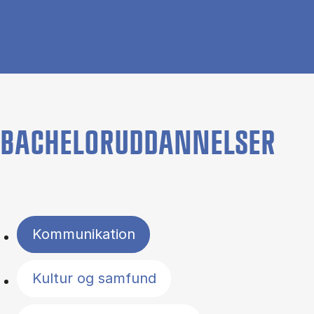
BACHELORUDDANNELSER
Filter by topics
Kommunikation
Kultur og samfund