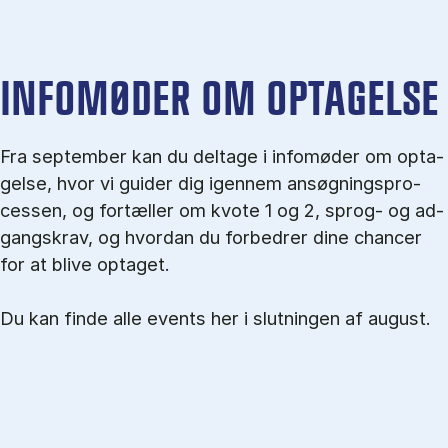
IN­FO­MØ­DER OM OP­TA­GEL­SE
Fra september kan du del­tage i in­fo­mø­der om op­ta­
gel­se, hvor vi gu­i­der dig igen­nem an­søg­nings­pro­
ces­sen, og for­tæl­ler om kvo­te 1 og 2, sprog- og ad­
gangs­krav, og hvordan du forbedrer dine chancer
for at blive optaget.
Du kan finde alle events her i slutningen af august.