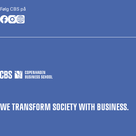
Følg CBS på
Opens in a new tab
Opens in a new tab
Opens in a new tab
WE TRANSFORM SOCIETY WITH BUSINESS.