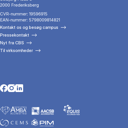
2000 Frederiksberg
CVR-nummer: 19596915
EAN-nummer: 5798009814821
Kontakt os og besøg campus
Pressekontakt
Nyt fra CBS
Til virksomheder
Opens in a new tab
Opens in a new tab
Opens in a new tab