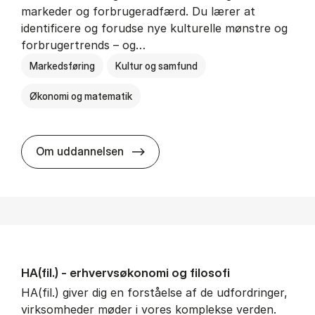
markeder og forbrugeradfærd. Du lærer at
identificere og forudse nye kulturelle mønstre og
forbrugertrends – og…
Markedsføring
Kultur og samfund
Økonomi og matematik
HA i mar­keds- og kul­tu­r­a­na­ly­se
Om uddannelsen
HA(fil.) - erhvervs­økonomi og fi­lo­so­fi
HA(fil.) giver dig en forståelse af de udfordringer,
virksomheder møder i vores komplekse verden.