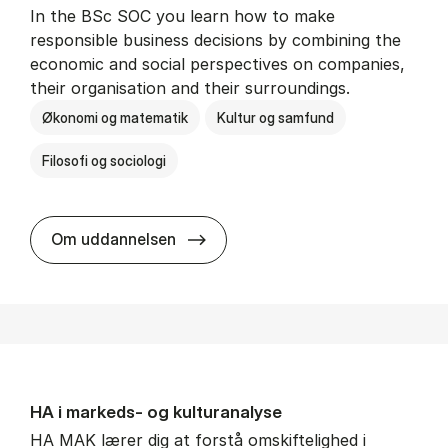
In the BSc SOC you learn how to make
responsible business decisions by combining the
economic and social perspectives on companies,
their organisation and their surroundings.
Økonomi og matematik
Kultur og samfund
Filosofi og sociologi
BSc in Busi­ness Ad­min­is­tra­tion 
Om uddannelsen
HA i mar­keds- og kul­tu­r­a­na­ly­se
HA MAK lærer dig at forstå omskiftelighed i