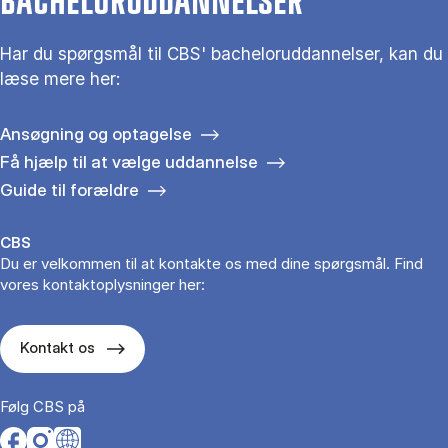
BACHELORUDDANNELSER
Har du spørgsmål til CBS' bacheloruddannelser, kan du
læse mere her:
Ansøgning og optagelse
Få hjælp til at vælge uddannelse
Guide til forældre
CBS
Du er velkommen til at kontakte os med dine spørgsmål. Find
vores kontaktoplysninger her:
Kontakt os
Følg CBS på
Opens in a new tab
Opens in a new tab
Opens in a new tab