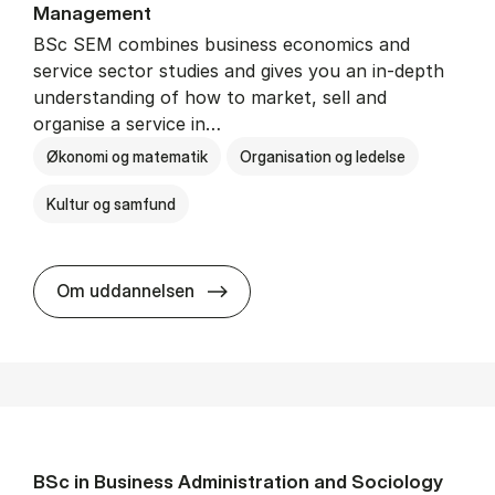
Man­age­ment
BSc SEM combines business economics and
service sector studies and gives you an in-depth
understanding of how to market, sell and
organise a service in…
Økonomi og matematik
Organisation og ledelse
Kultur og samfund
BSc in Busi­ness Ad­min­is­tra­tio
Om uddannelsen
BSc in Busi­ness Ad­min­is­tra­tion and So­ci­ology