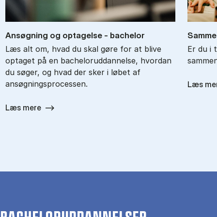
An­søg­ning og op­ta­gel­se - ba­chel­or
Sam­men
Læs alt om, hvad du skal gøre for at blive
Er du i 
optaget på en bacheloruddannelse, hvordan
sammenl
du søger, og hvad der sker i løbet af
ansøgningsprocessen.
Læs me
Læs mere