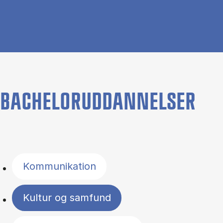
BACHELORUDDANNELSER
Filter by topics
Kommunikation
Kultur og samfund