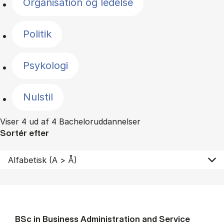
Organisation og ledelse
Politik
Psykologi
Nulstil
Viser 4 ud af 4 Bacheloruddannelser
Sortér efter
BSc in Busi­ness Ad­min­is­tra­tion and Ser­vice