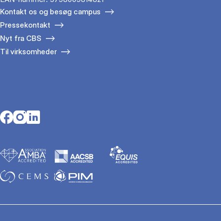
Kontakt os og besøg campus
Pressekontakt
Nyt fra CBS
Til virksomheder
Opens in a new tab
Opens in a new tab
Opens in a new tab