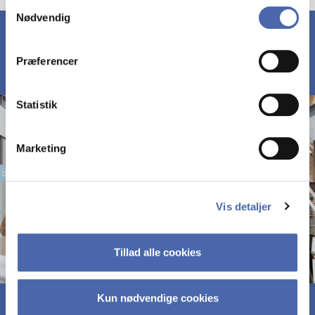
Samtykkevalg
Nødvendig
markedsføring. Du bestemmer selv - og kan altid trække
dit samtykke tilbage via knappen nederst til højre.
Præferencer
Statistik
Marketing
Vis detaljer
Tillad alle cookies
Kun nødvendige cookies