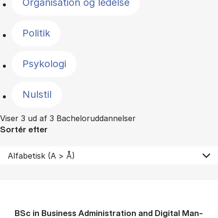
Organisation og ledelse
Politik
Psykologi
Nulstil
Viser 3 ud af 3 Bacheloruddannelser
Sortér efter
BSc in Busi­ness Ad­min­is­tra­tion and Di­git­al Man­