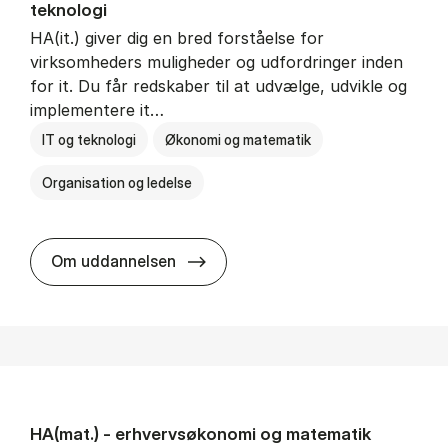
teknologi
HA(it.) giver dig en bred forståelse for
virksomheders muligheder og udfordringer inden
for it. Du får redskaber til at udvælge, udvikle og
implementere it…
IT og teknologi
Økonomi og matematik
Organisation og ledelse
HA(it.) - erhvervs­økonomi og in
Om uddannelsen
HA(mat.) - erhvervs­økonomi og ma­te­ma­tik