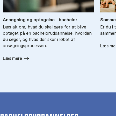
An­søg­ning og op­ta­gel­se - ba­chel­or
Sam­men
Læs alt om, hvad du skal gøre for at blive
Er du i 
optaget på en bacheloruddannelse, hvordan
sammenl
du søger, og hvad der sker i løbet af
ansøgningsprocessen.
Læs me
Læs mere