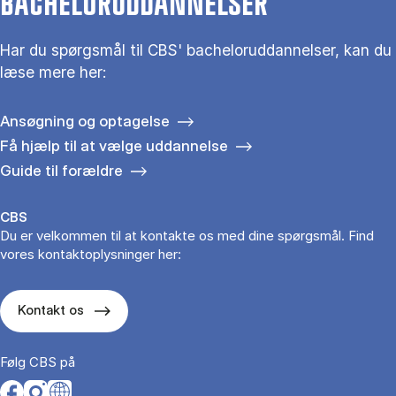
BACHELORUDDANNELSER
Har du spørgsmål til CBS' bacheloruddannelser, kan du
læse mere her:
Ansøgning og optagelse
Få hjælp til at vælge uddannelse
Guide til forældre
CBS
Du er velkommen til at kontakte os med dine spørgsmål. Find
vores kontaktoplysninger her:
Kontakt os
Følg CBS på
Opens in a new tab
Opens in a new tab
Opens in a new tab