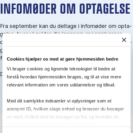
IN­FO­MØ­DER OM OP­TA­GEL­SE
Fra september kan du del­tage i in­fo­mø­der om op­ta­
gel­se, hvor vi gu­i­der dig igen­nem an­søg­nings­pro­
ces­sen, og for­tæl­ler om kvo­te 1 og 2, sprog- og ad­
gangs­krav, og hvordan du forbedrer dine chancer
for at blive optaget.
Cookies hjælper os med at gøre hjemmesiden bedre
Vi bruger cookies og lignende teknologier til bedre at
Du kan finde alle events her i slutningen af august.
forstå hvordan hjemmesiden bruges, og til at vise mere
relevant information om vores uddannelser og tilbud.
Med dit samtykke indsamler vi oplysninger som et
anonymt ID, hvilken slags enhed og browser du besøger
os med, hvilket land du besøger os fra, og hvordan du
bruger hjemmesiden. Nogle data deles med
tredjepartsværktøjer, som vi bruger til statistik og