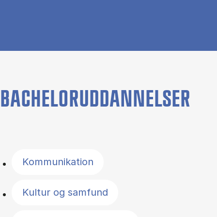
BACHELORUDDANNELSER
Filter by topics
Kommunikation
Kultur og samfund