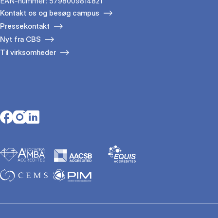
EAN-nummer: 5798009814821
Kontakt os og besøg campus
Pressekontakt
Nyt fra CBS
Til virksomheder
Opens in a new tab
Opens in a new tab
Opens in a new tab