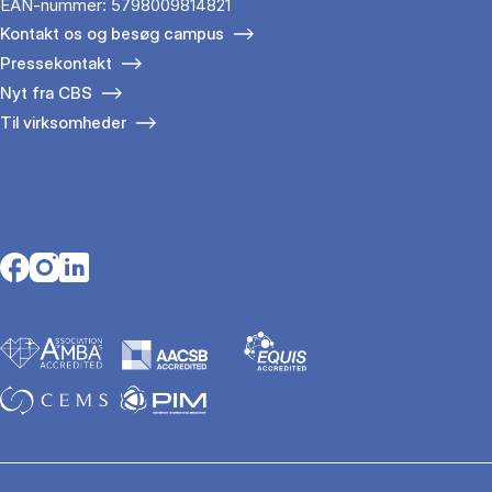
EAN-nummer: 5798009814821
Kontakt os og besøg campus
Pressekontakt
Nyt fra CBS
Til virksomheder
Opens in a new tab
Opens in a new tab
Opens in a new tab