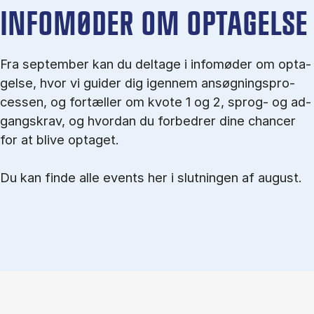
IN­FO­MØ­DER OM OP­TA­GEL­SE
Fra september kan du del­tage i in­fo­mø­der om op­ta­
gel­se, hvor vi gu­i­der dig igen­nem an­søg­nings­pro­
ces­sen, og for­tæl­ler om kvo­te 1 og 2, sprog- og ad­
gangs­krav, og hvordan du forbedrer dine chancer
for at blive optaget.
Du kan finde alle events her i slutningen af august.