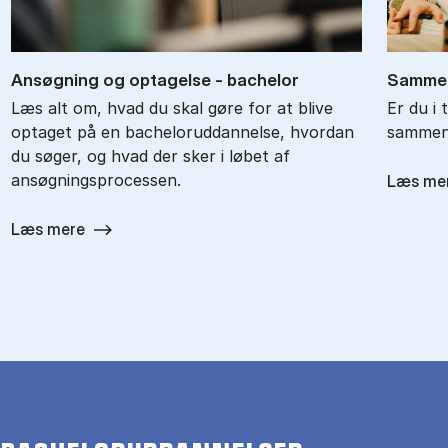
An­søg­ning og op­ta­gel­se - ba­chel­or
Sam­men
Læs alt om, hvad du skal gøre for at blive
Er du i 
optaget på en bacheloruddannelse, hvordan
sammenl
du søger, og hvad der sker i løbet af
ansøgningsprocessen.
Læs me
Læs mere