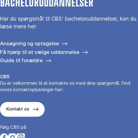
BACHELORUDDANNELSER
Har du spørgsmål til CBS' bacheloruddannelser, kan du
læse mere her:
Ansøgning og optagelse
Få hjælp til at vælge uddannelse
Guide til forældre
CBS
Du er velkommen til at kontakte os med dine spørgsmål. Find
vores kontaktoplysninger her:
Kontakt os
Følg CBS på
Opens in a new tab
Opens in a new tab
Opens in a new tab