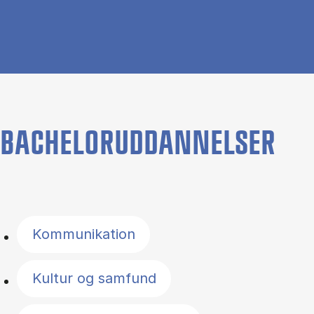
BACHELORUDDANNELSER
Filter by topics
Kommunikation
Kultur og samfund