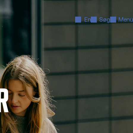
En
Søg
Menu
R