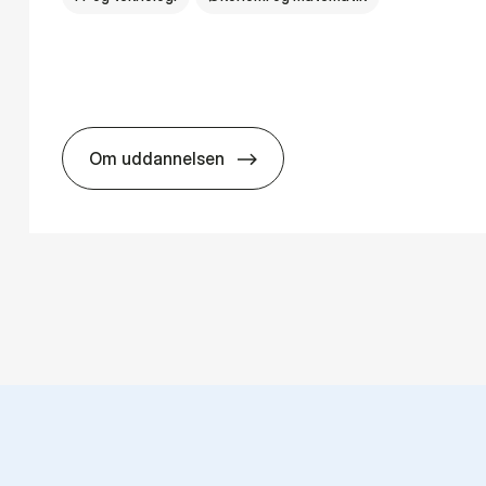
Om uddannelsen
ns­teknologi
HA(mat.) - erhvervs­økonomi og ma­te­ma