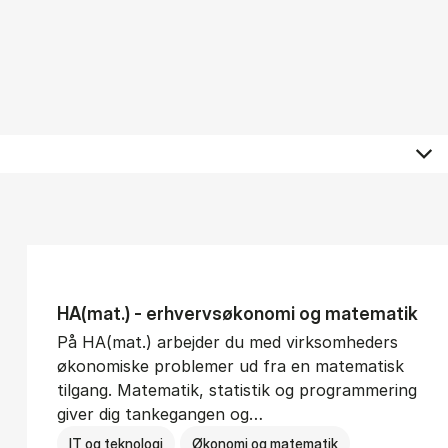
HA(mat.) - erhvervs­økonomi og ma­te­ma­tik
På HA(mat.) arbejder du med virksomheders
økonomiske problemer ud fra en matematisk
tilgang. Matematik, statistik og programmering
giver dig tankegangen og…
IT og teknologi
Økonomi og matematik