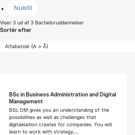
Nulstil
Viser 3 ud af 3 Bacheloruddannelser
Sortér efter
BSc in Busi­ness Ad­min­is­tra­tion and Di­git­al
Man­age­ment
BSc DM gives you an understanding of the
possibilities as well as challenges that
digitalisation creates for companies. You will
learn to work with strategy,…