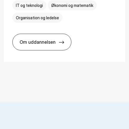
IT og teknologi
Økonomi og matematik
Organisation og ledelse
Om uddannelsen
­al Man­age­ment
HA(it.) - erhvervs­økonomi og informatio