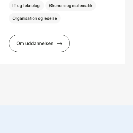
IT og teknologi
Økonomi og matematik
Organisation og ledelse
Om uddannelsen
BSc in Busi­ness Ad­min­is­tra­tion and Di­git