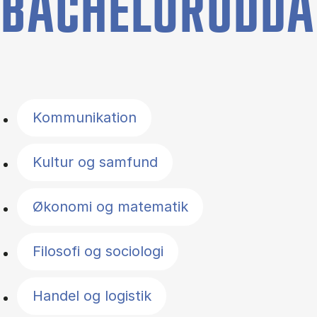
BACHELORUDDA
Filter by topics
Kommunikation
Kultur og samfund
Økonomi og matematik
Filosofi og sociologi
Handel og logistik