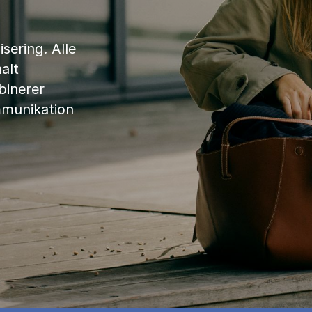
sering. Alle
alt
binerer
mmunikation