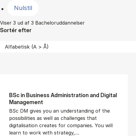
Nulstil
Viser 3 ud af 3 Bacheloruddannelser
Sortér efter
BSc in Busi­ness Ad­min­is­tra­tion and Di­git­al
Man­age­ment
BSc DM gives you an understanding of the
possibilities as well as challenges that
digitalisation creates for companies. You will
learn to work with strategy,…