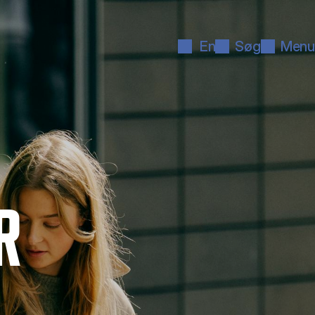
En
Søg
Menu
R