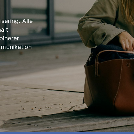
sering. Alle
alt
binerer
mmunikation