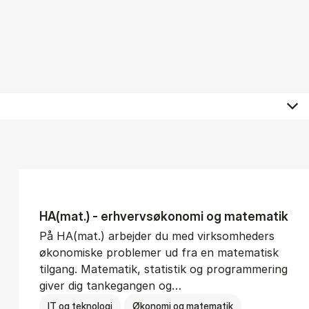
HA(mat.) - erhvervs­økonomi og ma­te­ma­tik
På HA(mat.) arbejder du med virksomheders
økonomiske problemer ud fra en matematisk
tilgang. Matematik, statistik og programmering
giver dig tankegangen og…
IT og teknologi
Økonomi og matematik