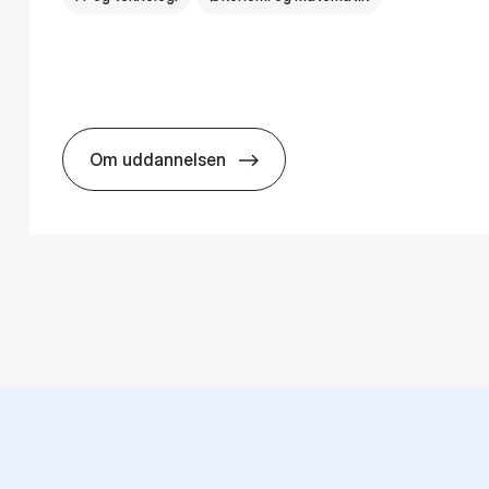
Om uddannelsen
ns­teknologi
HA(mat.) - erhvervs­økonomi og ma­te­ma