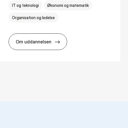
IT og teknologi
Økonomi og matematik
Organisation og ledelse
Om uddannelsen
BSc in Busi­ness Ad­min­is­tra­tion and Di­git