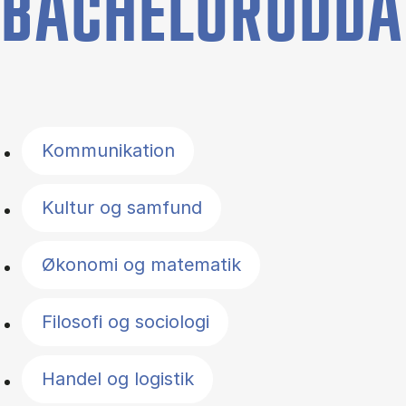
BACHELORUDDA
Filter by topics
Kommunikation
Kultur og samfund
Økonomi og matematik
Filosofi og sociologi
Handel og logistik