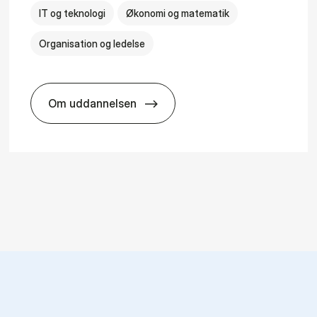
IT og teknologi
Økonomi og matematik
Organisation og ledelse
Om uddannelsen
­al Man­age­ment
HA(it.) - erhvervs­økonomi og informatio