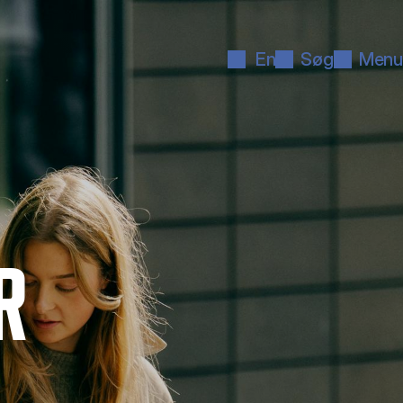
En
Søg
Menu
R