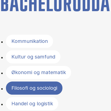
BACHELORUDDA
Filter by topics
Kommunikation
Kultur og samfund
Økonomi og matematik
Filosofi og sociologi
Handel og logistik