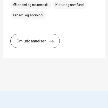
Økonomi og matematik
Kultur og samfund
Filosofi og sociologi
Om uddannelsen
logy
HA(fil.) - erhvervs­økonomi og fi­lo­so­fi