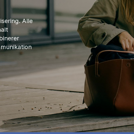
sering. Alle
alt
binerer
mmunikation