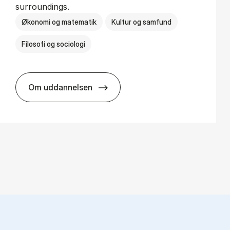
surroundings.
Økonomi og matematik
Kultur og samfund
Filosofi og sociologi
Om uddannelsen
BSc in Busi­ness Ad­min­is­tra­tion and So­ci­o