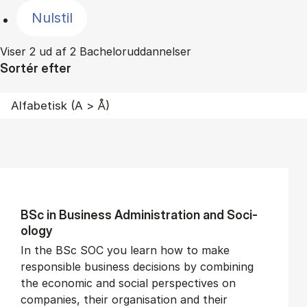
Nulstil
Viser 2 ud af 2 Bacheloruddannelser
Sortér efter
BSc in Busi­ness Ad­min­is­tra­tion and So­ci­
ology
In the BSc SOC you learn how to make
responsible business decisions by combining
the economic and social perspectives on
companies, their organisation and their