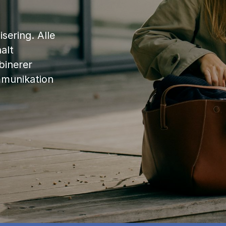
sering. Alle
alt
binerer
mmunikation