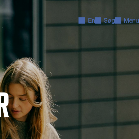
En
Søg
Menu
R