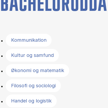
BACHELORUDDA
Filter by topics
Kommunikation
Kultur og samfund
Økonomi og matematik
Filosofi og sociologi
Handel og logistik