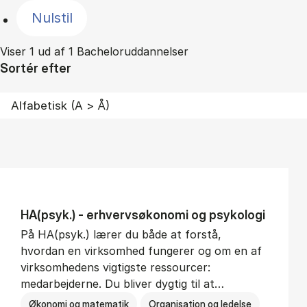
Nulstil
Viser 1 ud af 1 Bacheloruddannelser
Sortér efter
HA(psyk.) - erhvervs­økonomi og psy­ko­lo­gi
På HA(psyk.) lærer du både at forstå,
hvordan en virksomhed fungerer og om en af
virksomhedens vigtigste ressourcer:
medarbejderne. Du bliver dygtig til at…
Økonomi og matematik
Organisation og ledelse