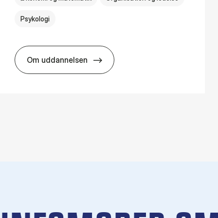
Psykologi
Om uddannelsen
HA(psyk.) - erhvervs­økonomi og psy­ko­lo­gi