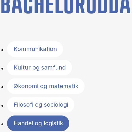
BACHELORUDDA
Filter by topics
Kommunikation
Kultur og samfund
Økonomi og matematik
Filosofi og sociologi
Handel og logistik