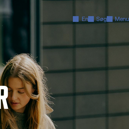
En
Søg
Menu
R