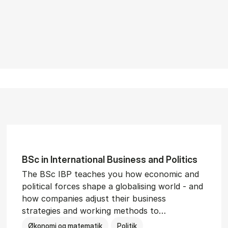
BSc in In­ter­na­tion­al Busi­ness and Polit­ics
The BSc IBP teaches you how economic and
political forces shape a globalising world - and
how companies adjust their business
strategies and working methods to…
Økonomi og matematik
Politik