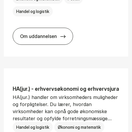
Handel og logistik
Om uddannelsen
BSc in In­ter­na­tion­al Busi­ness and Polit­ic
HA(jur.) - erhvervs­økonomi og erhvervs­jura
HA(jur.) handler om virksomheders muligheder
og forpligtelser. Du lærer, hvordan
virksomheder kan opnå gode økonomiske
resultater og opfylde forretningsmæssige…
Handel og logistik
Økonomi og matematik