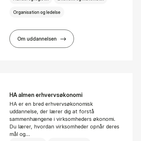
Organisation og ledelse
Om uddannelsen
BSc in In­ter­na­tion­al Busi­ness
HA al­men erhvervs­økonomi
HA er en bred erhvervsøkonomisk
uddannelse, der lærer dig at forstå
sammenhængene i virksomheders økonomi.
Du lærer, hvordan virksomheder opnår deres
mål og…