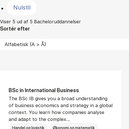
Nulstil
Viser 5 ud af 5 Bacheloruddannelser
Sortér efter
BSc in In­ter­na­tion­al Busi­ness
The BSc IB gives you a broad understanding
of business economics and strategy in a global
context. You learn how companies analyse
and adapt to the complex…
Handel og logistik
Økonomi og matematik