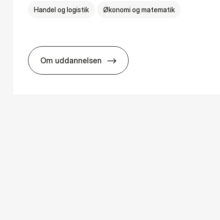
Handel og logistik
Økonomi og matematik
Om uddannelsen
s
BSc in In­ter­na­tion­al Ship­ping and Trad