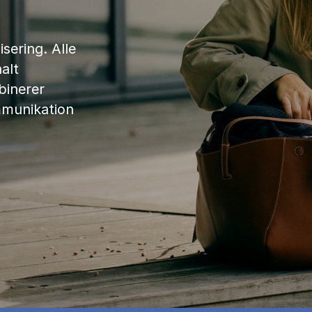
sering. Alle
alt
binerer
mmunikation