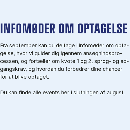
IN­FO­MØ­DER OM OP­TA­GEL­SE
Fra september kan du del­tage i in­fo­mø­der om op­ta­
gel­se, hvor vi gu­i­der dig igen­nem an­søg­nings­pro­
ces­sen, og for­tæl­ler om kvo­te 1 og 2, sprog- og ad­
gangs­krav, og hvordan du forbedrer dine chancer
for at blive optaget.
Du kan finde alle events her i slutningen af august.