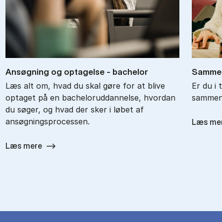
An­søg­ning og op­ta­gel­se - ba­chel­or
Sam­men
Læs alt om, hvad du skal gøre for at blive
Er du i 
optaget på en bacheloruddannelse, hvordan
sammenl
du søger, og hvad der sker i løbet af
ansøgningsprocessen.
Læs me
Læs mere