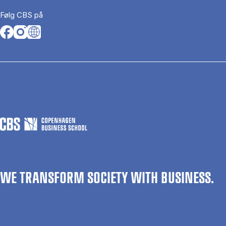
Følg CBS på
Opens in a new tab
Opens in a new tab
Opens in a new tab
WE TRANSFORM SOCIETY WITH BUSINESS.