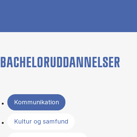
BACHELORUDDANNELSER
Filter by topics
Kommunikation
Kultur og samfund