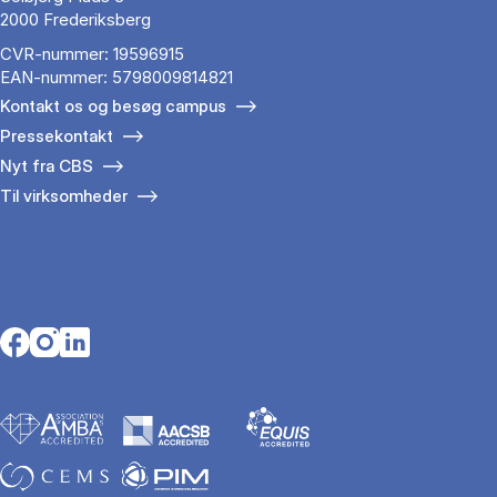
2000 Frederiksberg
CVR-nummer: 19596915
EAN-nummer: 5798009814821
Kontakt os og besøg campus
Pressekontakt
Nyt fra CBS
Til virksomheder
Opens in a new tab
Opens in a new tab
Opens in a new tab