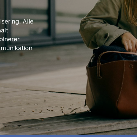
sering. Alle
alt
binerer
mmunikation