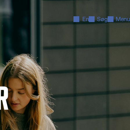
En
Søg
Menu
R