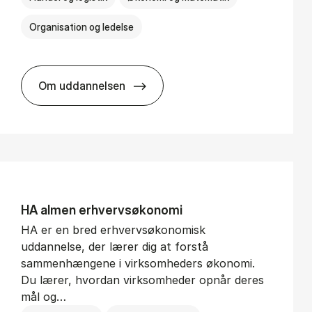
Organisation og ledelse
Om uddannelsen
BSc in In­ter­na­tion­al Busi­ness
HA al­men erhvervs­økonomi
HA er en bred erhvervsøkonomisk
uddannelse, der lærer dig at forstå
sammenhængene i virksomheders økonomi.
Du lærer, hvordan virksomheder opnår deres
mål og…