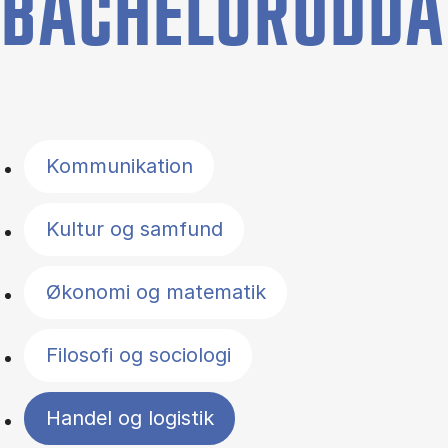
BACHELORUDDA
Filter by topics
Kommunikation
Kultur og samfund
Økonomi og matematik
Filosofi og sociologi
Handel og logistik