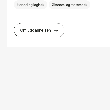
Handel og logistik
Økonomi og matematik
Om uddannelsen
s
BSc in In­ter­na­tion­al Ship­ping and Trad