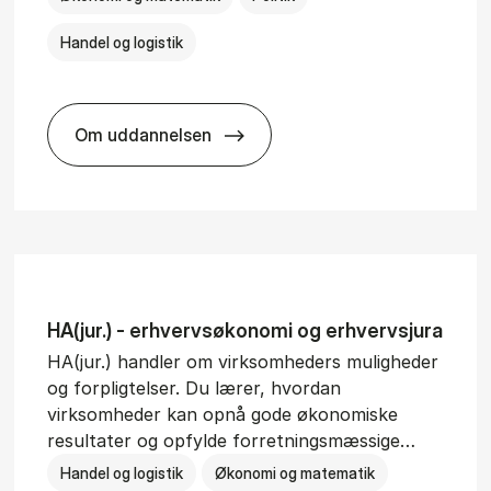
Handel og logistik
Om uddannelsen
BSc in In­ter­na­tion­al Busi­ness and Polit­ic
HA(jur.) - erhvervs­økonomi og erhvervs­jura
HA(jur.) handler om virksomheders muligheder
og forpligtelser. Du lærer, hvordan
virksomheder kan opnå gode økonomiske
resultater og opfylde forretningsmæssige…
Handel og logistik
Økonomi og matematik