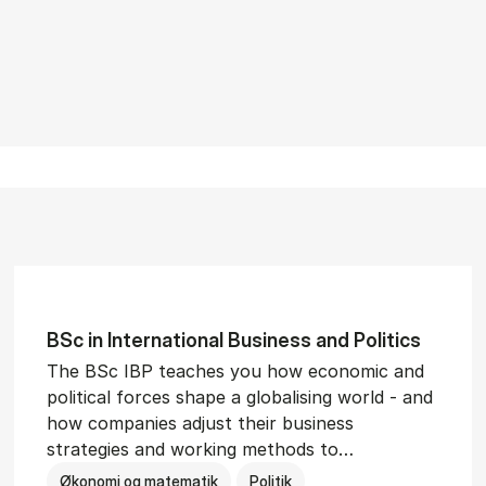
BSc in In­ter­na­tion­al Busi­ness and Polit­ics
The BSc IBP teaches you how economic and
political forces shape a globalising world - and
how companies adjust their business
strategies and working methods to…
Økonomi og matematik
Politik