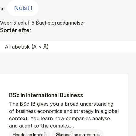
Nulstil
Viser 5 ud af 5 Bacheloruddannelser
Sortér efter
BSc in In­ter­na­tion­al Busi­ness
The BSc IB gives you a broad understanding
of business economics and strategy in a global
context. You learn how companies analyse
and adapt to the complex…
Handel og logistik
Økonomi og matematik