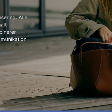
sering. Alle
alt
binerer
mmunikation