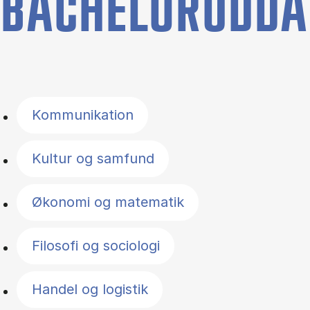
BACHELORUDDA
Filter by topics
Kommunikation
Kultur og samfund
Økonomi og matematik
Filosofi og sociologi
Handel og logistik