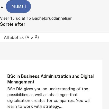
Nulstil
Viser 15 ud af 15 Bacheloruddannelser
Sortér efter
BSc in Busi­ness Ad­min­is­tra­tion and Di­git­al
Man­age­ment
BSc DM gives you an understanding of the
possibilities as well as challenges that
digitalisation creates for companies. You will
learn to work with strategy,…