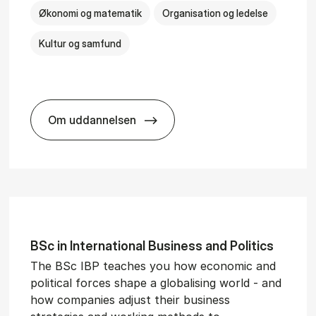
Økonomi og matematik
Organisation og ledelse
Kultur og samfund
Om uddannelsen
­al Man­age­ment
BSc in Busi­ness Ad­min­is­tra­tion and Ser
BSc in In­ter­na­tion­al Busi­ness and Polit­ics
The BSc IBP teaches you how economic and
political forces shape a globalising world - and
how companies adjust their business