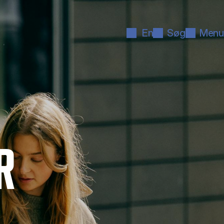
En
Søg
Menu
R