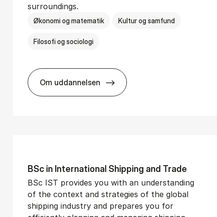
surroundings.
Økonomi og matematik
Kultur og samfund
Filosofi og sociologi
Om uddannelsen
­vice Man­age­ment
BSc in Busi­ness Ad­min­is­tra­tion and So­
BSc in In­ter­na­tion­al Ship­ping and Trade
BSc IST provides you with an understanding
of the context and strategies of the global
shipping industry and prepares you for