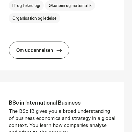
IT og teknologi
Økonomi og matematik
Organisation og ledelse
Om uddannelsen
BSc in Busi­ness Ad­min­is­tra­tion and Di­git
BSc in In­ter­na­tion­al Busi­ness
The BSc IB gives you a broad understanding
of business economics and strategy in a global
context. You learn how companies analyse