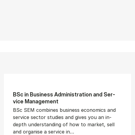
BSc in Busi­ness Ad­min­is­tra­tion and Ser­
vice Man­age­ment
BSc SEM combines business economics and
service sector studies and gives you an in-
depth understanding of how to market, sell
and organise a service in…