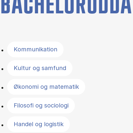
BACHELORUDDA
Filter by topics
Kommunikation
Kultur og samfund
Økonomi og matematik
Filosofi og sociologi
Handel og logistik