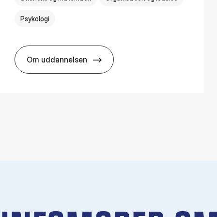
Psykologi
Om uddannelsen
HA(psyk.) - erhvervs­økonomi og psy­ko­lo­gi