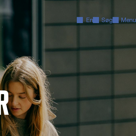
En
Søg
Menu
R