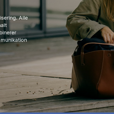
sering. Alle
alt
binerer
mmunikation