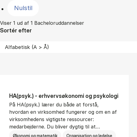
Nulstil
Viser 1 ud af 1 Bacheloruddannelser
Sortér efter
HA(psyk.) - erhvervs­økonomi og psy­ko­lo­gi
På HA(psyk.) lærer du både at forstå,
hvordan en virksomhed fungerer og om en af
virksomhedens vigtigste ressourcer:
medarbejderne. Du bliver dygtig til at…
Økonomi og matematik
Organisation og ledelse