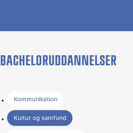
BACHELORUDDANNELSER
Filter by topics
Kommunikation
Kultur og samfund