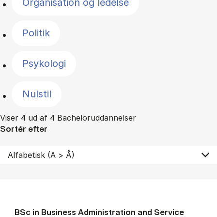
Organisation og ledelse
Politik
Psykologi
Nulstil
Viser 4 ud af 4 Bacheloruddannelser
Sortér efter
BSc in Busi­ness Ad­min­is­tra­tion and Ser­vice