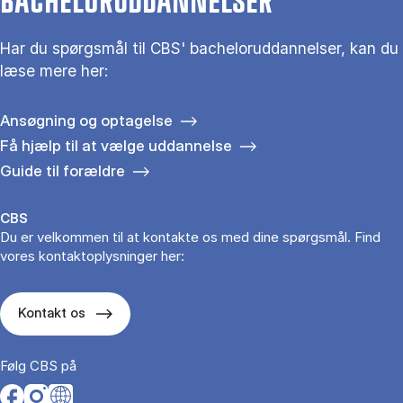
BACHELORUDDANNELSER
Har du spørgsmål til CBS' bacheloruddannelser, kan du
læse mere her:
Ansøgning og optagelse
Få hjælp til at vælge uddannelse
Guide til forældre
CBS
Du er velkommen til at kontakte os med dine spørgsmål. Find
vores kontaktoplysninger her:
Kontakt os
Følg CBS på
Opens in a new tab
Opens in a new tab
Opens in a new tab