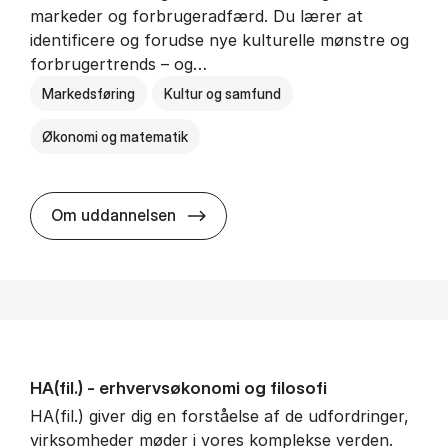
markeder og forbrugeradfærd. Du lærer at
identificere og forudse nye kulturelle mønstre og
forbrugertrends – og…
Markedsføring
Kultur og samfund
Økonomi og matematik
HA i mar­keds- og kul­tu­r­a­na­ly­se
Om uddannelsen
HA(fil.) - erhvervs­økonomi og fi­lo­so­fi
HA(fil.) giver dig en forståelse af de udfordringer,
virksomheder møder i vores komplekse verden.