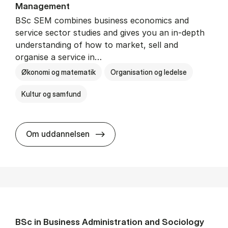
Man­age­ment
BSc SEM combines business economics and
service sector studies and gives you an in-depth
understanding of how to market, sell and
organise a service in…
Økonomi og matematik
Organisation og ledelse
Kultur og samfund
BSc in Busi­ness Ad­min­is­tra­tio
Om uddannelsen
BSc in Busi­ness Ad­min­is­tra­tion and So­ci­ology