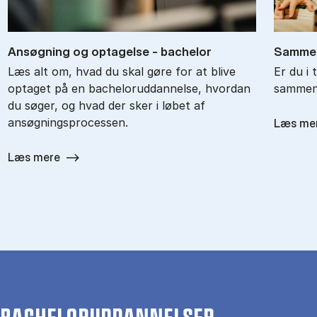
An­søg­ning og op­ta­gel­se - ba­chel­or
Sam­men
Læs alt om, hvad du skal gøre for at blive
Er du i 
optaget på en bacheloruddannelse, hvordan
sammenl
du søger, og hvad der sker i løbet af
ansøgningsprocessen.
Læs me
Læs mere