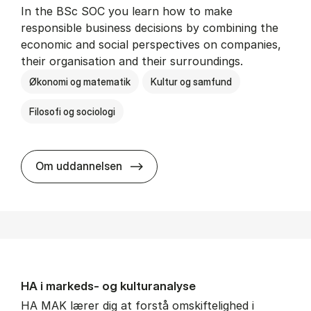
In the BSc SOC you learn how to make
responsible business decisions by combining the
economic and social perspectives on companies,
their organisation and their surroundings.
Økonomi og matematik
Kultur og samfund
Filosofi og sociologi
BSc in Busi­ness Ad­min­is­tra­tion 
Om uddannelsen
HA i mar­keds- og kul­tu­r­a­na­ly­se
HA MAK lærer dig at forstå omskiftelighed i