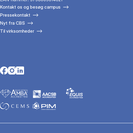
Kontakt os og besøg campus
Pressekontakt
Nyt fra CBS
Til virksomheder
Opens in a new tab
Opens in a new tab
Opens in a new tab