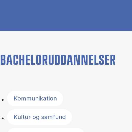
BACHELORUDDANNELSER
Filter by topics
Kommunikation
Kultur og samfund