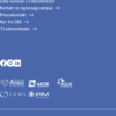
EAN-nummer: 5798009814821
Kontakt os og besøg campus
Pressekontakt
Nyt fra CBS
Til virksomheder
Opens in a new tab
Opens in a new tab
Opens in a new tab