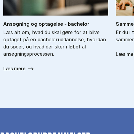
An­søg­ning og op­ta­gel­se - ba­chel­or
Sam­men
Læs alt om, hvad du skal gøre for at blive
Er du i 
optaget på en bacheloruddannelse, hvordan
sammenl
du søger, og hvad der sker i løbet af
ansøgningsprocessen.
Læs me
Læs mere