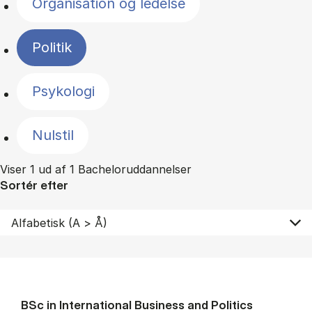
Organisation og ledelse
Politik
Psykologi
Nulstil
Viser 1 ud af 1 Bacheloruddannelser
Sortér efter
BSc in In­ter­na­tion­al Busi­ness and Polit­ics