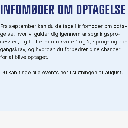
IN­FO­MØ­DER OM OP­TA­GEL­SE
Fra september kan du del­tage i in­fo­mø­der om op­ta­
gel­se, hvor vi gu­i­der dig igen­nem an­søg­nings­pro­
ces­sen, og for­tæl­ler om kvo­te 1 og 2, sprog- og ad­
gangs­krav, og hvordan du forbedrer dine chancer
for at blive optaget.
Du kan finde alle events her i slutningen af august.