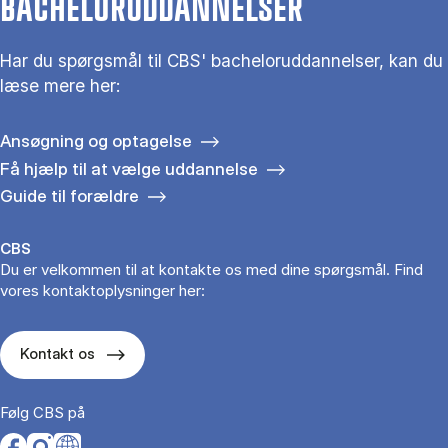
BACHELORUDDANNELSER
Har du spørgsmål til CBS' bacheloruddannelser, kan du
læse mere her:
Ansøgning og optagelse
Få hjælp til at vælge uddannelse
Guide til forældre
CBS
Du er velkommen til at kontakte os med dine spørgsmål. Find
vores kontaktoplysninger her:
Kontakt os
Følg CBS på
Opens in a new tab
Opens in a new tab
Opens in a new tab