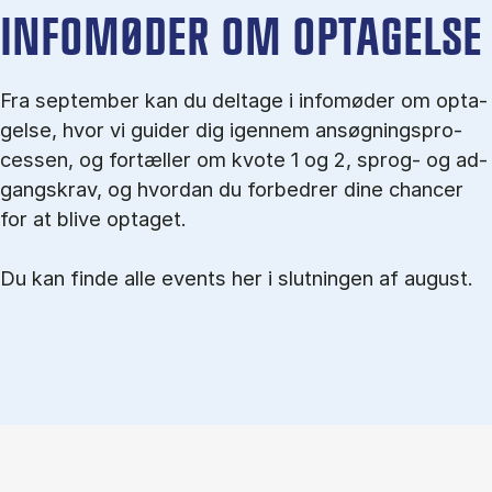
IN­FO­MØ­DER OM OP­TA­GEL­SE
Fra september kan du del­tage i in­fo­mø­der om op­ta­
gel­se, hvor vi gu­i­der dig igen­nem an­søg­nings­pro­
ces­sen, og for­tæl­ler om kvo­te 1 og 2, sprog- og ad­
gangs­krav, og hvordan du forbedrer dine chancer
for at blive optaget.
Du kan finde alle events her i slutningen af august.