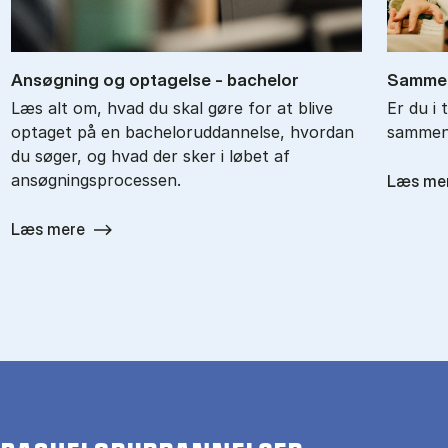
An­søg­ning og op­ta­gel­se - ba­chel­or
Sam­men
Læs alt om, hvad du skal gøre for at blive
Er du i 
optaget på en bacheloruddannelse, hvordan
sammenl
du søger, og hvad der sker i løbet af
ansøgningsprocessen.
Læs me
Læs mere