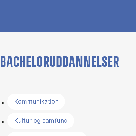
BACHELORUDDANNELSER
Filter by topics
Kommunikation
Kultur og samfund