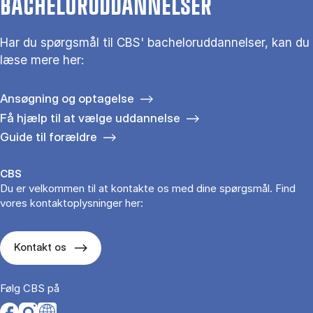
BACHELORUDDANNELSER
Har du spørgsmål til CBS' bacheloruddannelser, kan du
læse mere her:
Ansøgning og optagelse
Få hjælp til at vælge uddannelse
Guide til forældre
CBS
Du er velkommen til at kontakte os med dine spørgsmål. Find
vores kontaktoplysninger her:
Kontakt os
Følg CBS på
Opens in a new tab
Opens in a new tab
Opens in a new tab