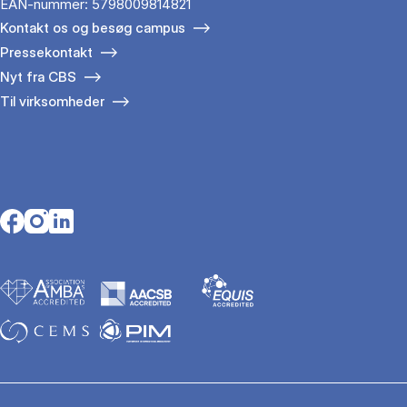
EAN-nummer: 5798009814821
Kontakt os og besøg campus
Pressekontakt
Nyt fra CBS
Til virksomheder
Opens in a new tab
Opens in a new tab
Opens in a new tab