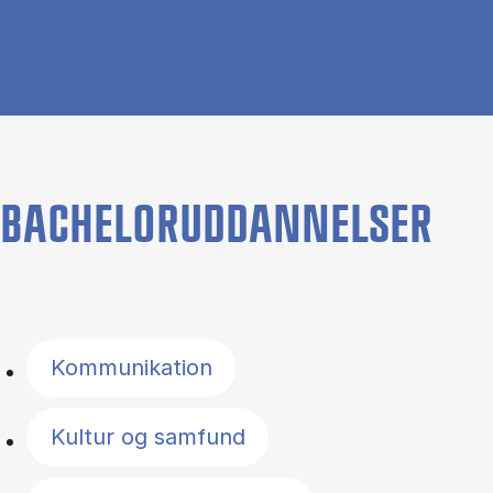
BACHELORUDDANNELSER
Filter by topics
Kommunikation
Kultur og samfund