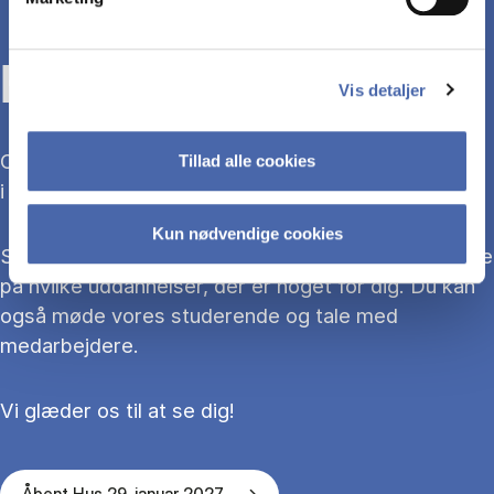
KOM TIL ÅBENT HUS
Vis detaljer
Overvejer du at søge ind på en bacheloruddannelse
Tillad alle cookies
i 2027?
Kun nødvendige cookies
Så kom med til Åbent Hus, hvor du kan blive klogere
på hvilke uddannelser, der er noget for dig. Du kan
også møde vores studerende og tale med
medarbejdere.
Vi glæder os til at se dig!
Åbent Hus 29. januar 2027