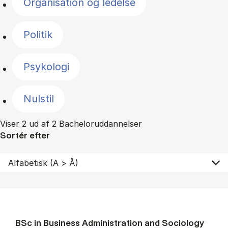
Organisation og ledelse
Politik
Psykologi
Nulstil
Viser 2 ud af 2 Bacheloruddannelser
Sortér efter
BSc in Busi­ness Ad­min­is­tra­tion and So­ci­ology