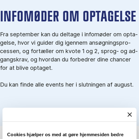
IN­FO­MØ­DER OM OP­TA­GEL­SE
Fra september kan du del­tage i in­fo­mø­der om op­ta­
gel­se, hvor vi gu­i­der dig igen­nem an­søg­nings­pro­
ces­sen, og for­tæl­ler om kvo­te 1 og 2, sprog- og ad­
gangs­krav, og hvordan du forbedrer dine chancer
for at blive optaget.
Du kan finde alle events her i slutningen af august.
Cookies hjælper os med at gøre hjemmesiden bedre