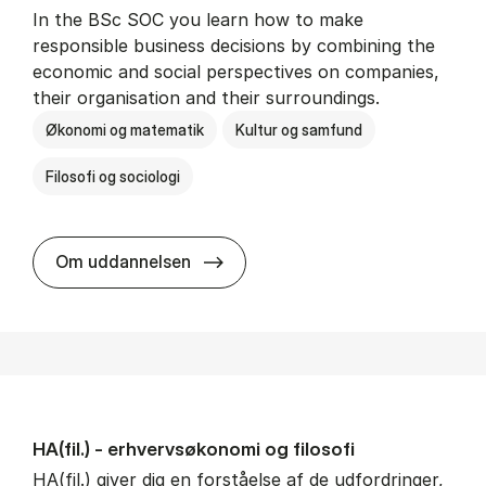
In the BSc SOC you learn how to make
responsible business decisions by combining the
economic and social perspectives on companies,
their organisation and their surroundings.
Økonomi og matematik
Kultur og samfund
Filosofi og sociologi
BSc in Busi­ness Ad­min­is­tra­tion 
Om uddannelsen
HA(fil.) - erhvervs­økonomi og fi­lo­so­fi
HA(fil.) giver dig en forståelse af de udfordringer,