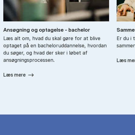
An­søg­ning og op­ta­gel­se - ba­chel­or
Sam­men
Læs alt om, hvad du skal gøre for at blive
Er du i 
optaget på en bacheloruddannelse, hvordan
sammenl
du søger, og hvad der sker i løbet af
ansøgningsprocessen.
Læs me
Læs mere