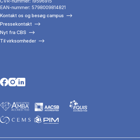
CVR-nummer: 19596915
EAN-nummer: 5798009814821
Kontakt os og besøg campus
Pressekontakt
Nyt fra CBS
Til virksomheder
Opens in a new tab
Opens in a new tab
Opens in a new tab