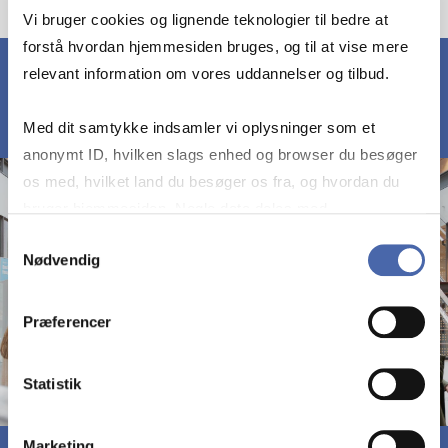
Vi bruger cookies og lignende teknologier til bedre at
forstå hvordan hjemmesiden bruges, og til at vise mere
relevant information om vores uddannelser og tilbud.
Med dit samtykke indsamler vi oplysninger som et
anonymt ID, hvilken slags enhed og browser du besøger
os med, hvilket land du besøger os fra, og hvordan du
bruger hjemmesiden. Nogle data deles med
tredjepartsværktøjer, som vi bruger til statistik og
Samtykkevalg
Nødvendig
markedsføring. Du bestemmer selv - og kan altid trække
dit samtykke tilbage via knappen nederst til højre.
Præferencer
Statistik
Marketing